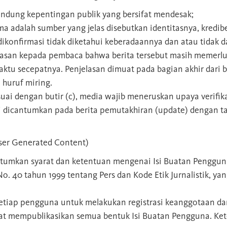
ndung kepentingan publik yang bersifat mendesak;
a adalah sumber yang jelas disebutkan identitasnya, kredi
dikonfirmasi tidak diketahui keberadaannya dan atau tidak 
san kepada pembaca bahwa berita tersebut masih memerlukan
tu secepatnya. Penjelasan dimuat pada bagian akhir dari b
huruf miring.
ai dengan butir (c), media wajib meneruskan upaya verifikas
asi dicantumkan pada berita pemutakhiran (update) dengan t
User Generated Content)
tumkan syarat dan ketentuan mengenai Isi Buatan Penggun
 40 tahun 1999 tentang Pers dan Kode Etik Jurnalistik, ya
etiap pengguna untuk melakukan registrasi keanggotaan da
pat mempublikasikan semua bentuk Isi Buatan Pengguna. Ke