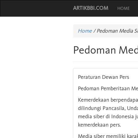
ARTIKBBI.COM
HOME
Home
/
Pedoman Media Si
Pedoman Medi
Peraturan Dewan Pers
Pedoman Pemberitaan Med
Kemerdekaan berpendapat,
dilindungi Pancasila, Un
media siber di Indonesia
kemerdekaan pers.
Media siber memiliki kar