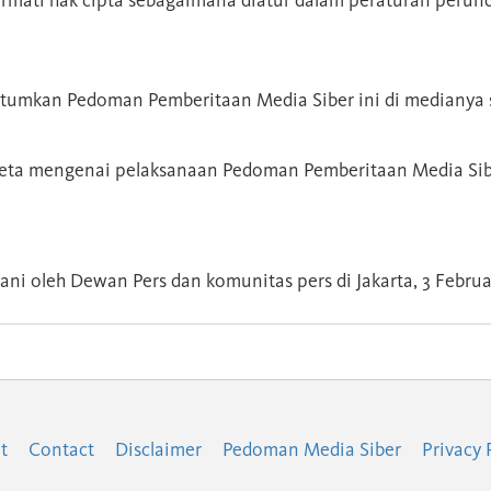
rmati hak cipta sebagaimana diatur dalam peraturan peru
tumkan Pedoman Pemberitaan Media Siber ini di medianya se
gketa mengenai pelaksanaan Pedoman Pemberitaan Media Siber
ni oleh Dewan Pers dan komunitas pers di Jakarta, 3 Februar
t
Contact
Disclaimer
Pedoman Media Siber
Privacy 