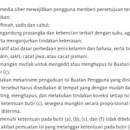
, media siber mewajibkan pengguna memberi persetujuan ter
ikan:
itnah, sadis dan cabul;
ngandung prasangka dan kebencian terkait dengan suku, ag
rta menganjurkan tindakan kekerasan;
natif atas dasar perbedaan jenis kelamin dan bahasa, serta 
in, sakit, cacat jiwa, atau cacat jasmani.
wenangan mutlak untuk mengedit atau menghapus Isi Buata
 (c).
iakan mekanisme pengaduan Isi Buatan Pengguna yang dini
e tersebut harus disediakan di tempat yang dengan mudah d
ting, menghapus, dan melakukan tindakan koreksi setiap Is
ketentuan butir (c), sesegera mungkin secara proporsional
 diterima.
enuhi ketentuan pada butir (a), (b), (c), dan (f) tidak dib
akibat pemuatan isi yang melanggar ketentuan pada butir (