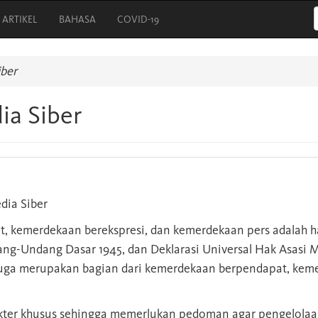
ARTIKEL
BAHASA
COVID-19
ber
a Siber
ia Siber
 kemerdekaan berekspresi, dan kemerdekaan pers adalah h
dang-Undang Dasar 1945, dan Deklarasi Universal Hak Asasi
 juga merupakan bagian dari kemerdekaan berpendapat, keme
akter khusus sehingga memerlukan pedoman agar pengelolaa