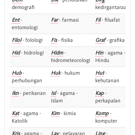
demografi
kedirgantaraan
Ent
-
Far
- farmasi
Fil
- filsafat
entomologi
Filol
- folologi
Fis
- fisika
Graf
- grafika
Hid
- hidrologi
Hidm
-
Hin
- agama -
hidrometeorologi
Hindu
Hub
-
Huk
- hukum
Hut
-
perhubungan
kehutanan
Ikn
- perikanan
Isl
- agama -
Kap
-
Islam
perkapalan
Kat
- agama -
Kim
- kimia
Komp
-
Katolik
komputer
Kris
- agama -
Lay
- pelayaran
Ling
-