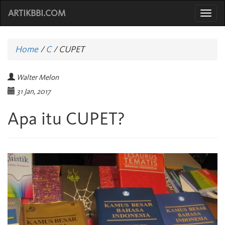
ARTIKBBI.COM
Togg
navi
Home
/
C
/
CUPET
Walter Melon
31 Jan, 2017
Apa itu CUPET?