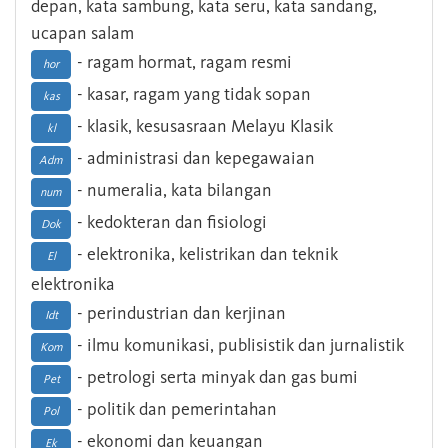
depan, kata sambung, kata seru, kata sandang,
ucapan salam
- ragam hormat, ragam resmi
hor
- kasar, ragam yang tidak sopan
kas
- klasik, kesusasraan Melayu Klasik
kl
- administrasi dan kepegawaian
Adm
- numeralia, kata bilangan
num
- kedokteran dan fisiologi
Dok
- elektronika, kelistrikan dan teknik
El
elektronika
- perindustrian dan kerjinan
Idt
- ilmu komunikasi, publisistik dan jurnalistik
Kom
- petrologi serta minyak dan gas bumi
Pet
- politik dan pemerintahan
Pol
- ekonomi dan keuangan
Ek