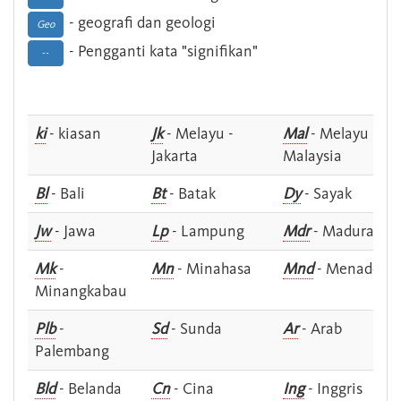
- geografi dan geologi
Geo
- Pengganti kata "signifikan"
--
ki
- kiasan
Jk
- Melayu -
Mal
- Melayu -
Jakarta
Malaysia
Bl
- Bali
Bt
- Batak
Dy
- Sayak
Jw
- Jawa
Lp
- Lampung
Mdr
- Madura
Mk
-
Mn
- Minahasa
Mnd
- Menado
Minangkabau
Plb
-
Sd
- Sunda
Ar
- Arab
Palembang
Bld
- Belanda
Cn
- Cina
Ing
- Inggris