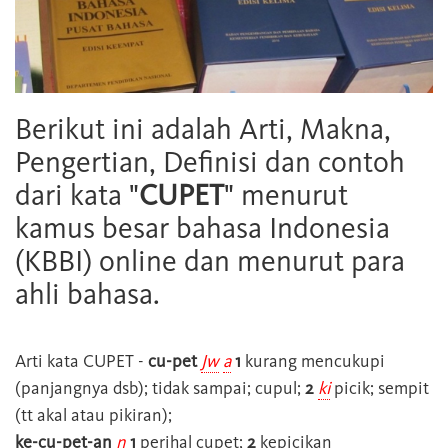
Berikut ini adalah Arti, Makna,
Pengertian, Definisi dan contoh
dari kata "
CUPET
" menurut
kamus besar bahasa Indonesia
(KBBI) online dan menurut para
ahli bahasa.
Arti kata
CUPET
-
cu-pet
Jw
a
1
kurang mencukupi
(panjangnya dsb); tidak sampai; cupul;
2
ki
picik; sempit
(tt akal atau pikiran);
ke-cu-pet-an
n
1
perihal cupet;
2
kepicikan