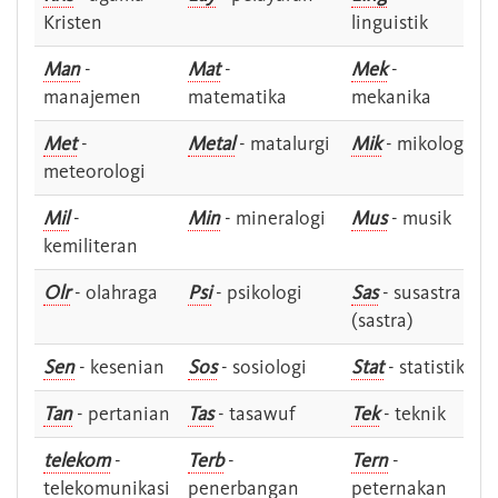
Kristen
linguistik
Man
-
Mat
-
Mek
-
manajemen
matematika
mekanika
Met
-
Metal
- matalurgi
Mik
- mikologi
meteorologi
Mil
-
Min
- mineralogi
Mus
- musik
kemiliteran
Olr
- olahraga
Psi
- psikologi
Sas
- susastra -
(sastra)
Sen
- kesenian
Sos
- sosiologi
Stat
- statistik
Tan
- pertanian
Tas
- tasawuf
Tek
- teknik
telekom
-
Terb
-
Tern
-
telekomunikasi
penerbangan
peternakan