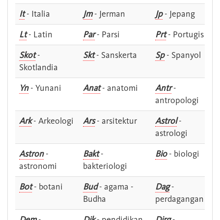
It
- Italia
Jm
- Jerman
Jp
- Jepang
Lt
- Latin
Par
- Parsi
Prt
- Portugis
Skot
-
Skt
- Sanskerta
Sp
- Spanyol
Skotlandia
Yn
- Yunani
Anat
- anatomi
Antr
-
antropologi
Ark
- Arkeologi
Ars
- arsitektur
Astrol
-
astrologi
Astron
-
Bakt
-
Bio
- biologi
astronomi
bakteriologi
Bot
- botani
Bud
- agama -
Dag
-
Budha
perdagangan
Dem
-
Dik
- pendidikan
Dirg
-