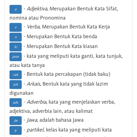
-
Adjektiva
, Merupakan Bentuk Kata Sifat,
a
nomina atau Pronomina
-
Verba
, Merupakan Bentuk Kata Kerja
v
- Merupakan Bentuk Kata benda
n
- Merupakan Bentuk Kata kiasan
ki
- kata yang meliputi kata ganti, kata tunjuk,
pron
atau kata tanya
- Bentuk kata percakapan (tidak baku)
cak
-
Arkais
, Bentuk kata yang tidak lazim
ark
digunakan
-
Adverbia
, kata yang menjelaskan verba,
adv
adjektiva, adverbia lain, atau kalimat
-
Jawa
, adalah bahasa Jawa
Jw
-
partikel
, kelas kata yang meliputi kata
p