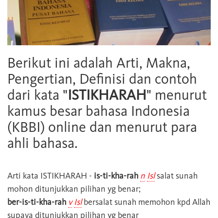
Berikut ini adalah Arti, Makna,
Pengertian, Definisi dan contoh
dari kata "
ISTIKHARAH
" menurut
kamus besar bahasa Indonesia
(KBBI) online dan menurut para
ahli bahasa.
Arti kata
ISTIKHARAH
-
is-ti-kha-rah
n
Isl
salat sunah
mohon ditunjukkan pilihan yg benar;
ber-is-ti-kha-rah
v
Isl
bersalat sunah memohon kpd Allah
supaya ditunjukkan pilihan yg benar