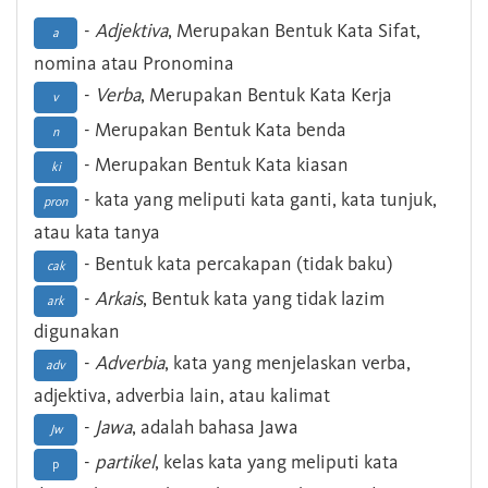
-
Adjektiva
, Merupakan Bentuk Kata Sifat,
a
nomina atau Pronomina
-
Verba
, Merupakan Bentuk Kata Kerja
v
- Merupakan Bentuk Kata benda
n
- Merupakan Bentuk Kata kiasan
ki
- kata yang meliputi kata ganti, kata tunjuk,
pron
atau kata tanya
- Bentuk kata percakapan (tidak baku)
cak
-
Arkais
, Bentuk kata yang tidak lazim
ark
digunakan
-
Adverbia
, kata yang menjelaskan verba,
adv
adjektiva, adverbia lain, atau kalimat
-
Jawa
, adalah bahasa Jawa
Jw
-
partikel
, kelas kata yang meliputi kata
p