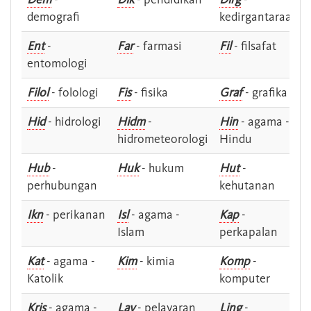
demografi
kedirgantaraan
Ent
-
Far
- farmasi
Fil
- filsafat
entomologi
Filol
- folologi
Fis
- fisika
Graf
- grafika
Hid
- hidrologi
Hidm
-
Hin
- agama -
hidrometeorologi
Hindu
Hub
-
Huk
- hukum
Hut
-
perhubungan
kehutanan
Ikn
- perikanan
Isl
- agama -
Kap
-
Islam
perkapalan
Kat
- agama -
Kim
- kimia
Komp
-
Katolik
komputer
Kris
- agama -
Lay
- pelayaran
Ling
-