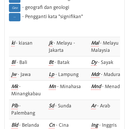
- geografi dan geologi
Geo
- Pengganti kata "signifikan"
--
ki
- kiasan
Jk
- Melayu -
Mal
- Melayu -
Jakarta
Malaysia
Bl
- Bali
Bt
- Batak
Dy
- Sayak
Jw
- Jawa
Lp
- Lampung
Mdr
- Madura
Mk
-
Mn
- Minahasa
Mnd
- Menado
Minangkabau
Plb
-
Sd
- Sunda
Ar
- Arab
Palembang
Bld
- Belanda
Cn
- Cina
Ing
- Inggris