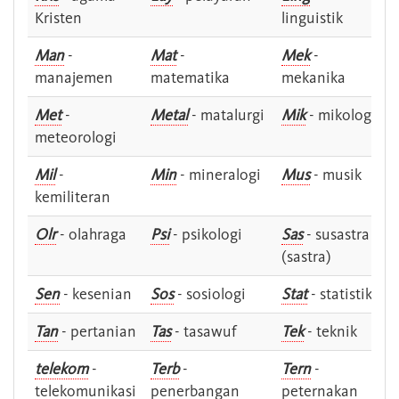
Kristen
linguistik
Man
-
Mat
-
Mek
-
manajemen
matematika
mekanika
Met
-
Metal
- matalurgi
Mik
- mikologi
meteorologi
Mil
-
Min
- mineralogi
Mus
- musik
kemiliteran
Olr
- olahraga
Psi
- psikologi
Sas
- susastra -
(sastra)
Sen
- kesenian
Sos
- sosiologi
Stat
- statistik
Tan
- pertanian
Tas
- tasawuf
Tek
- teknik
telekom
-
Terb
-
Tern
-
telekomunikasi
penerbangan
peternakan