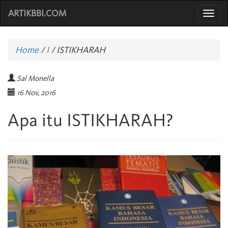
ARTIKBBI.COM
Togg
navi
Home
/
I
/
ISTIKHARAH
Sal Monella
16 Nov, 2016
Apa itu ISTIKHARAH?