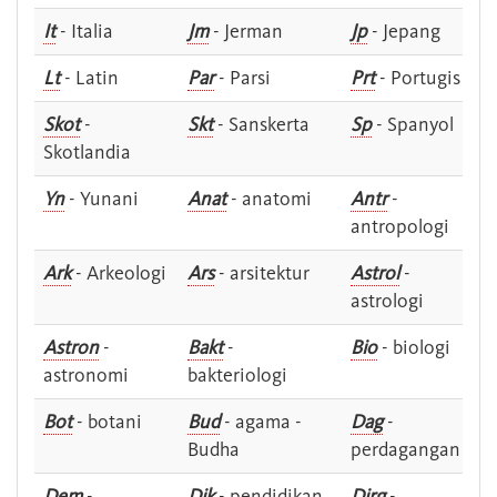
It
- Italia
Jm
- Jerman
Jp
- Jepang
Lt
- Latin
Par
- Parsi
Prt
- Portugis
Skot
-
Skt
- Sanskerta
Sp
- Spanyol
Skotlandia
Yn
- Yunani
Anat
- anatomi
Antr
-
antropologi
Ark
- Arkeologi
Ars
- arsitektur
Astrol
-
astrologi
Astron
-
Bakt
-
Bio
- biologi
astronomi
bakteriologi
Bot
- botani
Bud
- agama -
Dag
-
Budha
perdagangan
Dem
-
Dik
- pendidikan
Dirg
-