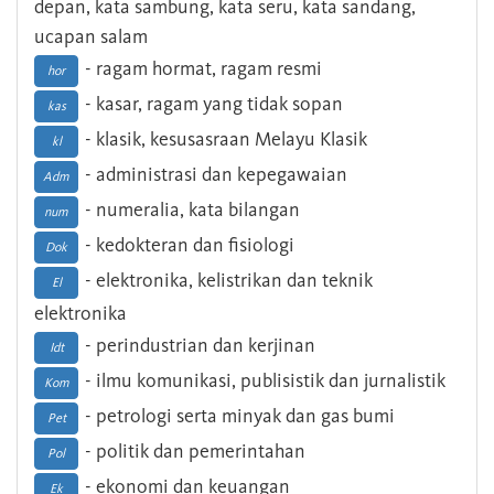
depan, kata sambung, kata seru, kata sandang,
ucapan salam
- ragam hormat, ragam resmi
hor
- kasar, ragam yang tidak sopan
kas
- klasik, kesusasraan Melayu Klasik
kl
- administrasi dan kepegawaian
Adm
- numeralia, kata bilangan
num
- kedokteran dan fisiologi
Dok
- elektronika, kelistrikan dan teknik
El
elektronika
- perindustrian dan kerjinan
Idt
- ilmu komunikasi, publisistik dan jurnalistik
Kom
- petrologi serta minyak dan gas bumi
Pet
- politik dan pemerintahan
Pol
- ekonomi dan keuangan
Ek