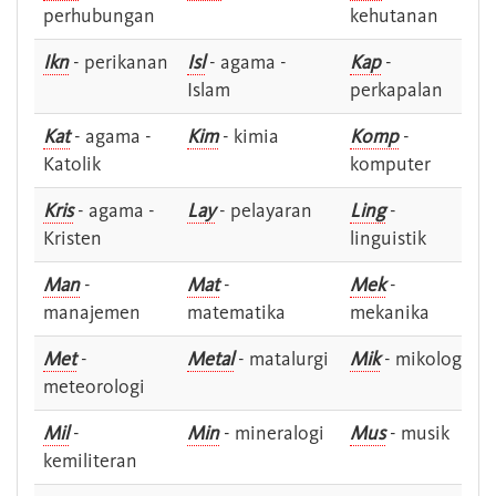
perhubungan
kehutanan
Ikn
- perikanan
Isl
- agama -
Kap
-
Islam
perkapalan
Kat
- agama -
Kim
- kimia
Komp
-
Katolik
komputer
Kris
- agama -
Lay
- pelayaran
Ling
-
Kristen
linguistik
Man
-
Mat
-
Mek
-
manajemen
matematika
mekanika
Met
-
Metal
- matalurgi
Mik
- mikologi
meteorologi
Mil
-
Min
- mineralogi
Mus
- musik
kemiliteran