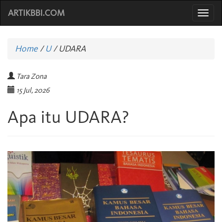
ARTIKBBI.COM
Togg
navi
Home
/
U
/
UDARA
Tara Zona
15 Jul, 2026
Apa itu UDARA?