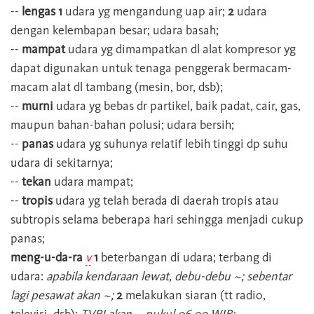
--
lengas 1
udara yg mengandung uap air;
2
udara
dengan kelembapan besar; udara basah;
--
mampat
udara yg dimampatkan dl alat kompresor yg
dapat digunakan untuk tenaga penggerak bermacam-
macam alat dl tambang (mesin, bor, dsb);
--
murni
udara yg bebas dr partikel, baik padat, cair, gas,
maupun bahan-bahan polusi; udara bersih;
--
panas
udara yg suhunya relatif lebih tinggi dp suhu
udara di sekitarnya;
--
tekan
udara mampat;
--
tropis
udara yg telah berada di daerah tropis atau
subtropis selama beberapa hari sehingga menjadi cukup
panas;
meng-u-da-ra
v
1
beterbangan di udara; terbang di
udara:
apabila kendaraan lewat, debu-debu ~; sebentar
lagi pesawat akan ~;
2
melakukan siaran (tt radio,