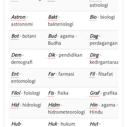
astrologi
Astron
-
Bakt
-
Bio
- biologi
astronomi
bakteriologi
Bot
- botani
Bud
- agama -
Dag
-
Budha
perdagangan
Dem
-
Dik
- pendidikan
Dirg
-
demografi
kedirgantaraan
Ent
-
Far
- farmasi
Fil
- filsafat
entomologi
Filol
- folologi
Fis
- fisika
Graf
- grafika
Hid
- hidrologi
Hidm
-
Hin
- agama -
hidrometeorologi
Hindu
Hub
-
Huk
- hukum
Hut
-