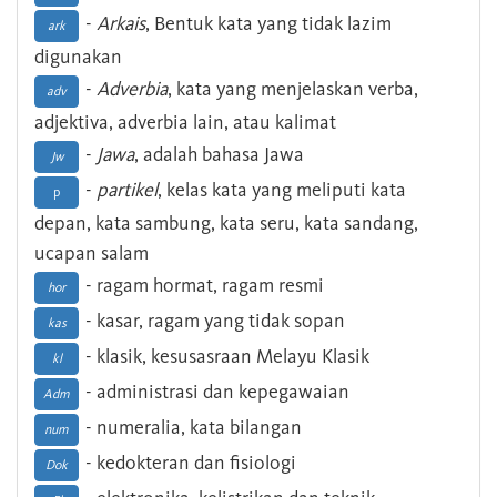
-
Arkais
, Bentuk kata yang tidak lazim
ark
digunakan
-
Adverbia
, kata yang menjelaskan verba,
adv
adjektiva, adverbia lain, atau kalimat
-
Jawa
, adalah bahasa Jawa
Jw
-
partikel
, kelas kata yang meliputi kata
p
depan, kata sambung, kata seru, kata sandang,
ucapan salam
- ragam hormat, ragam resmi
hor
- kasar, ragam yang tidak sopan
kas
- klasik, kesusasraan Melayu Klasik
kl
- administrasi dan kepegawaian
Adm
- numeralia, kata bilangan
num
- kedokteran dan fisiologi
Dok