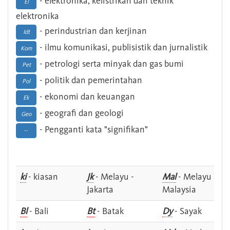
- elektronika, kelistrikan dan teknik
El
elektronika
- perindustrian dan kerjinan
Idt
- ilmu komunikasi, publisistik dan jurnalistik
Kom
- petrologi serta minyak dan gas bumi
Pet
- politik dan pemerintahan
Pol
- ekonomi dan keuangan
Ek
- geografi dan geologi
Geo
- Pengganti kata "signifikan"
--
ki
- kiasan
Jk
- Melayu -
Mal
- Melayu -
Jakarta
Malaysia
Bl
- Bali
Bt
- Batak
Dy
- Sayak