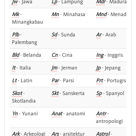
Jw
- Jawa
Lp
- Lampung
Mdr
- Madura
Mk
-
Mn
- Minahasa
Mnd
- Menado
Minangkabau
Plb
-
Sd
- Sunda
Ar
- Arab
Palembang
Bld
- Belanda
Cn
- Cina
Ing
- Inggris
It
- Italia
Jm
- Jerman
Jp
- Jepang
Lt
- Latin
Par
- Parsi
Prt
- Portugis
Skot
-
Skt
- Sanskerta
Sp
- Spanyol
Skotlandia
Yn
- Yunani
Anat
- anatomi
Antr
-
antropologi
Ark
- Arkeologi
Ars
- arsitektur
Astrol
-