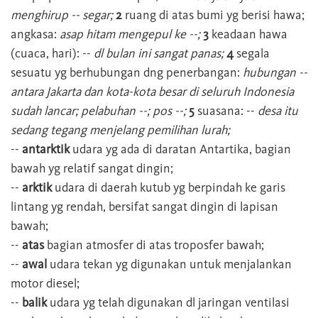
menghirup -- segar;
2
ruang di atas bumi yg berisi hawa;
angkasa:
asap hitam mengepul ke --;
3
keadaan hawa
(cuaca, hari): --
dl bulan ini sangat panas;
4
segala
sesuatu yg berhubungan dng penerbangan:
hubungan --
antara Jakarta dan kota-kota besar di seluruh Indonesia
sudah lancar; pelabuhan --; pos --;
5
suasana: --
desa itu
sedang tegang menjelang pemilihan lurah;
--
antarktik
udara yg ada di daratan Antartika, bagian
bawah yg relatif sangat dingin;
--
arktik
udara di daerah kutub yg berpindah ke garis
lintang yg rendah, bersifat sangat dingin di lapisan
bawah;
--
atas
bagian atmosfer di atas troposfer bawah;
--
awal
udara tekan yg digunakan untuk menjalankan
motor diesel;
--
balik
udara yg telah digunakan dl jaringan ventilasi