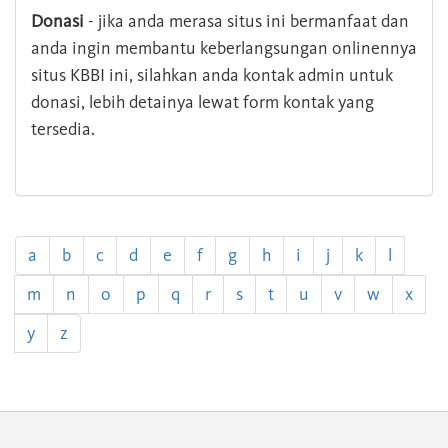
Donasi
- jika anda merasa situs ini bermanfaat dan
anda ingin membantu keberlangsungan onlinennya
situs KBBI ini, silahkan anda kontak admin untuk
donasi, lebih detainya lewat form kontak yang
tersedia.
a
b
c
d
e
f
g
h
i
j
k
l
m
n
o
p
q
r
s
t
u
v
w
x
y
z