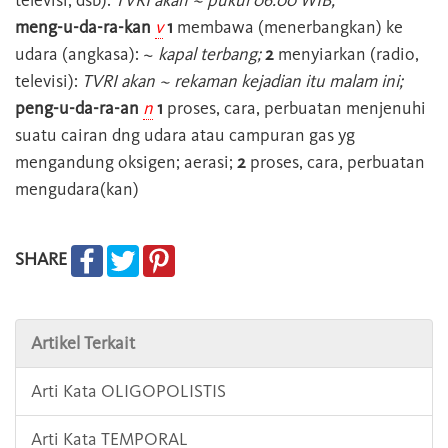
televisi, dsb):
TVRI akan ~ pukul 06.00 WIB;
meng-u-da-ra-kan
v
1
membawa (menerbangkan) ke
udara (angkasa): ~
kapal terbang;
2
menyiarkan (radio,
televisi):
TVRI akan ~ rekaman kejadian itu malam ini;
peng-u-da-ra-an
n
1
proses, cara, perbuatan menjenuhi
suatu cairan dng udara atau campuran gas yg
mengandung oksigen; aerasi;
2
proses, cara, perbuatan
mengudara(kan)
SHARE
Artikel Terkait
Arti Kata OLIGOPOLISTIS
Arti Kata TEMPORAL