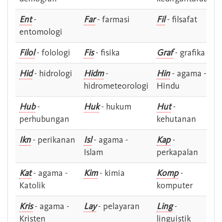
Ent
-
Far
- farmasi
Fil
- filsafat
entomologi
Filol
- folologi
Fis
- fisika
Graf
- grafika
Hid
- hidrologi
Hidm
-
Hin
- agama -
hidrometeorologi
Hindu
Hub
-
Huk
- hukum
Hut
-
perhubungan
kehutanan
Ikn
- perikanan
Isl
- agama -
Kap
-
Islam
perkapalan
Kat
- agama -
Kim
- kimia
Komp
-
Katolik
komputer
Kris
- agama -
Lay
- pelayaran
Ling
-
Kristen
linguistik