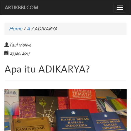
ARTIKBBI.COM
Togg
navi
Home
/
A
/
ADIKARYA
Paul Molive
23 Jan, 2017
Apa itu ADIKARYA?