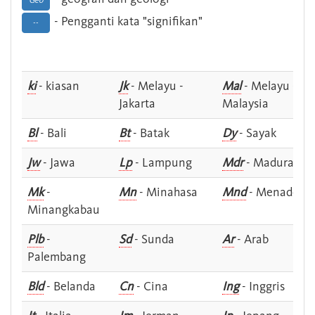
Geo
- Pengganti kata "signifikan"
--
ki
- kiasan
Jk
- Melayu -
Mal
- Melayu -
Jakarta
Malaysia
Bl
- Bali
Bt
- Batak
Dy
- Sayak
Jw
- Jawa
Lp
- Lampung
Mdr
- Madura
Mk
-
Mn
- Minahasa
Mnd
- Menado
Minangkabau
Plb
-
Sd
- Sunda
Ar
- Arab
Palembang
Bld
- Belanda
Cn
- Cina
Ing
- Inggris