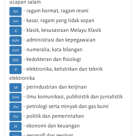
ucapan salam
- ragam hormat, ragam resmi
hor
- kasar, ragam yang tidak sopan
kas
- klasik, kesusasraan Melayu Klasik
kl
- administrasi dan kepegawaian
Adm
- numeralia, kata bilangan
num
- kedokteran dan fisiologi
Dok
- elektronika, kelistrikan dan teknik
El
elektronika
- perindustrian dan kerjinan
Idt
- ilmu komunikasi, publisistik dan jurnalistik
Kom
- petrologi serta minyak dan gas bumi
Pet
- politik dan pemerintahan
Pol
- ekonomi dan keuangan
Ek
- geografi dan geologi