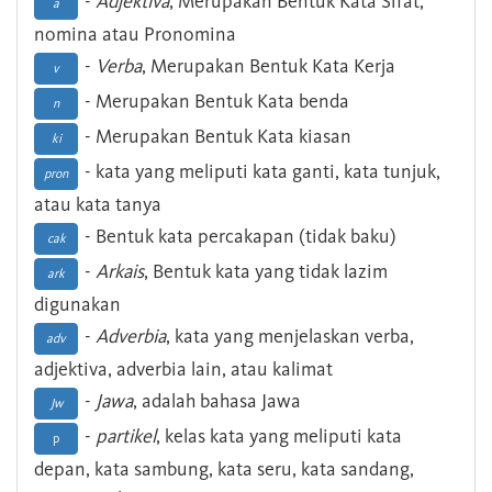
-
Adjektiva
, Merupakan Bentuk Kata Sifat,
a
nomina atau Pronomina
-
Verba
, Merupakan Bentuk Kata Kerja
v
- Merupakan Bentuk Kata benda
n
- Merupakan Bentuk Kata kiasan
ki
- kata yang meliputi kata ganti, kata tunjuk,
pron
atau kata tanya
- Bentuk kata percakapan (tidak baku)
cak
-
Arkais
, Bentuk kata yang tidak lazim
ark
digunakan
-
Adverbia
, kata yang menjelaskan verba,
adv
adjektiva, adverbia lain, atau kalimat
-
Jawa
, adalah bahasa Jawa
Jw
-
partikel
, kelas kata yang meliputi kata
p
depan, kata sambung, kata seru, kata sandang,