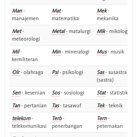
Man
-
Mat
-
Mek
-
manajemen
matematika
mekanika
Met
-
Metal
- matalurgi
Mik
- mikologi
meteorologi
Mil
-
Min
- mineralogi
Mus
- musik
kemiliteran
Olr
- olahraga
Psi
- psikologi
Sas
- susastra -
(sastra)
Sen
- kesenian
Sos
- sosiologi
Stat
- statistik
Tan
- pertanian
Tas
- tasawuf
Tek
- teknik
telekom
-
Terb
-
Tern
-
telekomunikasi
penerbangan
peternakan