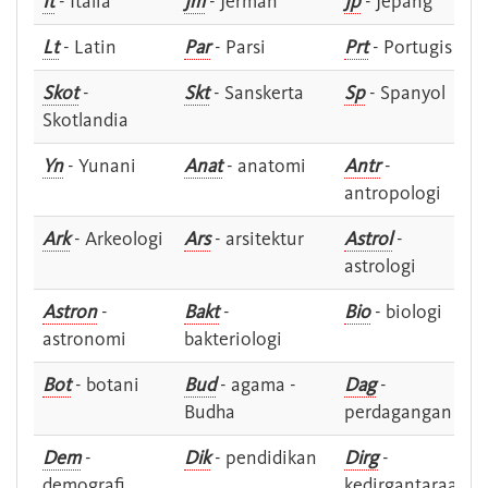
It
- Italia
Jm
- Jerman
Jp
- Jepang
Lt
- Latin
Par
- Parsi
Prt
- Portugis
Skot
-
Skt
- Sanskerta
Sp
- Spanyol
Skotlandia
Yn
- Yunani
Anat
- anatomi
Antr
-
antropologi
Ark
- Arkeologi
Ars
- arsitektur
Astrol
-
astrologi
Astron
-
Bakt
-
Bio
- biologi
astronomi
bakteriologi
Bot
- botani
Bud
- agama -
Dag
-
Budha
perdagangan
Dem
-
Dik
- pendidikan
Dirg
-
demografi
kedirgantaraan