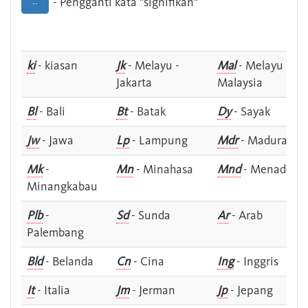
- Pengganti kata "signifikan"
--
ki
- kiasan
Jk
- Melayu -
Mal
- Melayu -
Jakarta
Malaysia
Bl
- Bali
Bt
- Batak
Dy
- Sayak
Jw
- Jawa
Lp
- Lampung
Mdr
- Madura
Mk
-
Mn
- Minahasa
Mnd
- Menado
Minangkabau
Plb
-
Sd
- Sunda
Ar
- Arab
Palembang
Bld
- Belanda
Cn
- Cina
Ing
- Inggris
It
- Italia
Jm
- Jerman
Jp
- Jepang