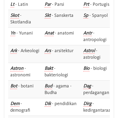
Lt
- Latin
Par
- Parsi
Prt
- Portugis
Skot
-
Skt
- Sanskerta
Sp
- Spanyol
Skotlandia
Yn
- Yunani
Anat
- anatomi
Antr
-
antropologi
Ark
- Arkeologi
Ars
- arsitektur
Astrol
-
astrologi
Astron
-
Bakt
-
Bio
- biologi
astronomi
bakteriologi
Bot
- botani
Bud
- agama -
Dag
-
Budha
perdagangan
Dem
-
Dik
- pendidikan
Dirg
-
demografi
kedirgantaraan