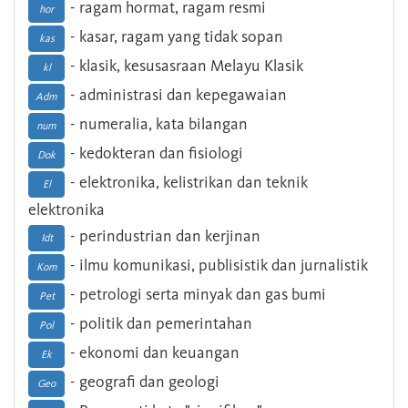
- ragam hormat, ragam resmi
hor
- kasar, ragam yang tidak sopan
kas
- klasik, kesusasraan Melayu Klasik
kl
- administrasi dan kepegawaian
Adm
- numeralia, kata bilangan
num
- kedokteran dan fisiologi
Dok
- elektronika, kelistrikan dan teknik
El
elektronika
- perindustrian dan kerjinan
Idt
- ilmu komunikasi, publisistik dan jurnalistik
Kom
- petrologi serta minyak dan gas bumi
Pet
- politik dan pemerintahan
Pol
- ekonomi dan keuangan
Ek
- geografi dan geologi
Geo