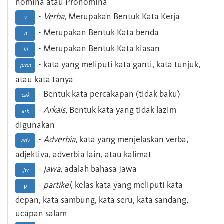
nomina atau Pronomina
-
Verba
, Merupakan Bentuk Kata Kerja
v
- Merupakan Bentuk Kata benda
n
- Merupakan Bentuk Kata kiasan
ki
- kata yang meliputi kata ganti, kata tunjuk,
pron
atau kata tanya
- Bentuk kata percakapan (tidak baku)
cak
-
Arkais
, Bentuk kata yang tidak lazim
ark
digunakan
-
Adverbia
, kata yang menjelaskan verba,
adv
adjektiva, adverbia lain, atau kalimat
-
Jawa
, adalah bahasa Jawa
Jw
-
partikel
, kelas kata yang meliputi kata
p
depan, kata sambung, kata seru, kata sandang,
ucapan salam