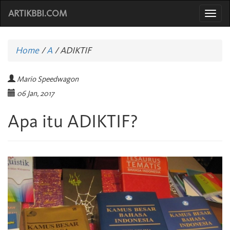
ARTIKBBI.COM
Togg
navi
Home
/
A
/
ADIKTIF
Mario Speedwagon
06 Jan, 2017
Apa itu ADIKTIF?