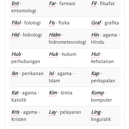
Ent
-
Far
- farmasi
Fil
- filsafat
entomologi
Filol
- folologi
Fis
- fisika
Graf
- grafika
Hid
- hidrologi
Hidm
-
Hin
- agama -
hidrometeorologi
Hindu
Hub
-
Huk
- hukum
Hut
-
perhubungan
kehutanan
Ikn
- perikanan
Isl
- agama -
Kap
-
Islam
perkapalan
Kat
- agama -
Kim
- kimia
Komp
-
Katolik
komputer
Kris
- agama -
Lay
- pelayaran
Ling
-
Kristen
linguistik