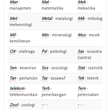
Man
-
Mat
-
Mek
-
manajemen
matematika
mekanika
Met
-
Metal
- matalurgi
Mik
- mikologi
meteorologi
Mil
-
Min
- mineralogi
Mus
- musik
kemiliteran
Olr
- olahraga
Psi
- psikologi
Sas
- susastra -
(sastra)
Sen
- kesenian
Sos
- sosiologi
Stat
- statistik
Tan
- pertanian
Tas
- tasawuf
Tek
- teknik
telekom
-
Terb
-
Tern
-
telekomunikasi
penerbangan
peternakan
Zool
- zoologi
-
- -
-
- -