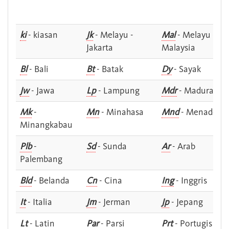
ki
- kiasan
Jk
- Melayu -
Mal
- Melayu -
Jakarta
Malaysia
Bl
- Bali
Bt
- Batak
Dy
- Sayak
Jw
- Jawa
Lp
- Lampung
Mdr
- Madura
Mk
-
Mn
- Minahasa
Mnd
- Menado
Minangkabau
Plb
-
Sd
- Sunda
Ar
- Arab
Palembang
Bld
- Belanda
Cn
- Cina
Ing
- Inggris
It
- Italia
Jm
- Jerman
Jp
- Jepang
Lt
- Latin
Par
- Parsi
Prt
- Portugis