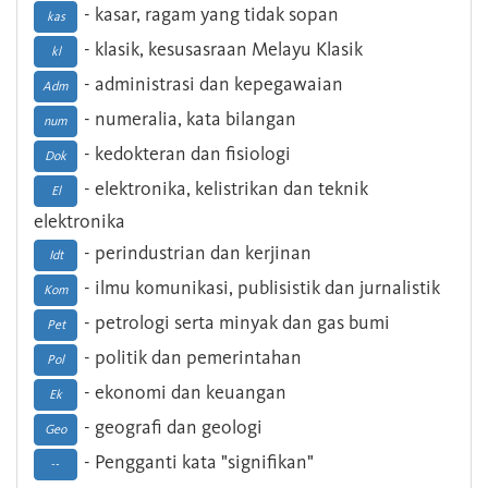
- kasar, ragam yang tidak sopan
kas
- klasik, kesusasraan Melayu Klasik
kl
- administrasi dan kepegawaian
Adm
- numeralia, kata bilangan
num
- kedokteran dan fisiologi
Dok
- elektronika, kelistrikan dan teknik
El
elektronika
- perindustrian dan kerjinan
Idt
- ilmu komunikasi, publisistik dan jurnalistik
Kom
- petrologi serta minyak dan gas bumi
Pet
- politik dan pemerintahan
Pol
- ekonomi dan keuangan
Ek
- geografi dan geologi
Geo
- Pengganti kata "signifikan"
--