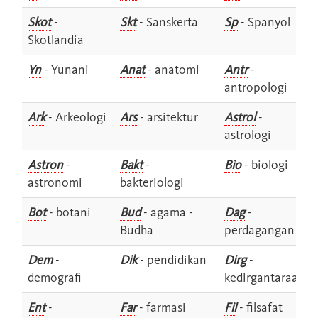
Skot
-
Skt
- Sanskerta
Sp
- Spanyol
Skotlandia
Yn
- Yunani
Anat
- anatomi
Antr
-
antropologi
Ark
- Arkeologi
Ars
- arsitektur
Astrol
-
astrologi
Astron
-
Bakt
-
Bio
- biologi
astronomi
bakteriologi
Bot
- botani
Bud
- agama -
Dag
-
Budha
perdagangan
Dem
-
Dik
- pendidikan
Dirg
-
demografi
kedirgantaraan
Ent
-
Far
- farmasi
Fil
- filsafat