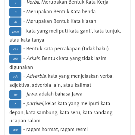
-
Verba
, Merupakan Bentuk Kata Kerja
v
- Merupakan Bentuk Kata benda
n
- Merupakan Bentuk Kata kiasan
ki
- kata yang meliputi kata ganti, kata tunjuk,
pron
atau kata tanya
- Bentuk kata percakapan (tidak baku)
cak
-
Arkais
, Bentuk kata yang tidak lazim
ark
digunakan
-
Adverbia
, kata yang menjelaskan verba,
adv
adjektiva, adverbia lain, atau kalimat
-
Jawa
, adalah bahasa Jawa
Jw
-
partikel
, kelas kata yang meliputi kata
p
depan, kata sambung, kata seru, kata sandang,
ucapan salam
- ragam hormat, ragam resmi
hor