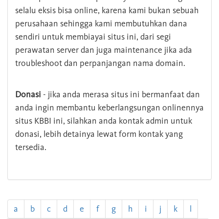
selalu eksis bisa online, karena kami bukan sebuah
perusahaan sehingga kami membutuhkan dana
sendiri untuk membiayai situs ini, dari segi
perawatan server dan juga maintenance jika ada
troubleshoot dan perpanjangan nama domain.
Donasi
- jika anda merasa situs ini bermanfaat dan
anda ingin membantu keberlangsungan onlinennya
situs KBBI ini, silahkan anda kontak admin untuk
donasi, lebih detainya lewat form kontak yang
tersedia.
a
b
c
d
e
f
g
h
i
j
k
l