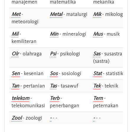
manajemen
matematika
mekanika
Met
-
Metal
- matalurgi
Mik
- mikologi
meteorologi
Mil
-
Min
- mineralogi
Mus
- musik
kemiliteran
Olr
- olahraga
Psi
- psikologi
Sas
- susastra -
(sastra)
Sen
- kesenian
Sos
- sosiologi
Stat
- statistik
Tan
- pertanian
Tas
- tasawuf
Tek
- teknik
telekom
-
Terb
-
Tern
-
telekomunikasi
penerbangan
peternakan
Zool
- zoologi
-
- -
-
- -