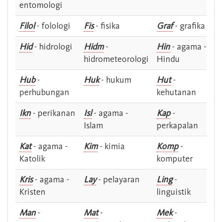
entomologi
Filol
- folologi
Fis
- fisika
Graf
- grafika
Hid
- hidrologi
Hidm
-
Hin
- agama -
hidrometeorologi
Hindu
Hub
-
Huk
- hukum
Hut
-
perhubungan
kehutanan
Ikn
- perikanan
Isl
- agama -
Kap
-
Islam
perkapalan
Kat
- agama -
Kim
- kimia
Komp
-
Katolik
komputer
Kris
- agama -
Lay
- pelayaran
Ling
-
Kristen
linguistik
Man
-
Mat
-
Mek
-