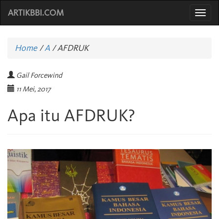
ARTIKBBI.COM
Togg
navi
Home
/
A
/
AFDRUK
Gail Forcewind
11 Mei, 2017
Apa itu AFDRUK?