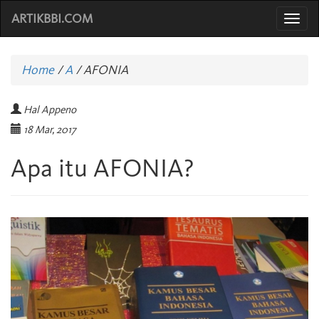
ARTIKBBI.COM
Togg
navi
Home
/
A
/
AFONIA
Hal Appeno
18 Mar, 2017
Apa itu AFONIA?