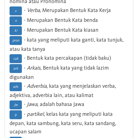
nomina atau Pronomina
-
Verba
, Merupakan Bentuk Kata Kerja
v
- Merupakan Bentuk Kata benda
n
- Merupakan Bentuk Kata kiasan
ki
- kata yang meliputi kata ganti, kata tunjuk,
pron
atau kata tanya
- Bentuk kata percakapan (tidak baku)
cak
-
Arkais
, Bentuk kata yang tidak lazim
ark
digunakan
-
Adverbia
, kata yang menjelaskan verba,
adv
adjektiva, adverbia lain, atau kalimat
-
Jawa
, adalah bahasa Jawa
Jw
-
partikel
, kelas kata yang meliputi kata
p
depan, kata sambung, kata seru, kata sandang,
ucapan salam