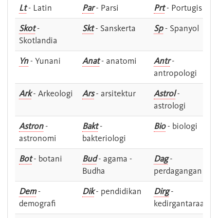
Lt
- Latin
Par
- Parsi
Prt
- Portugis
Skot
-
Skt
- Sanskerta
Sp
- Spanyol
Skotlandia
Yn
- Yunani
Anat
- anatomi
Antr
-
antropologi
Ark
- Arkeologi
Ars
- arsitektur
Astrol
-
astrologi
Astron
-
Bakt
-
Bio
- biologi
astronomi
bakteriologi
Bot
- botani
Bud
- agama -
Dag
-
Budha
perdagangan
Dem
-
Dik
- pendidikan
Dirg
-
demografi
kedirgantaraan