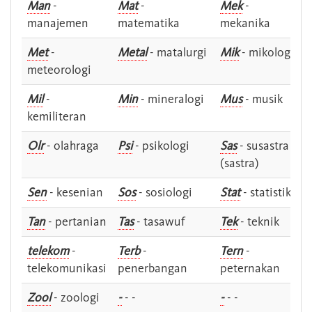
Man
-
Mat
-
Mek
-
manajemen
matematika
mekanika
Met
-
Metal
- matalurgi
Mik
- mikologi
meteorologi
Mil
-
Min
- mineralogi
Mus
- musik
kemiliteran
Olr
- olahraga
Psi
- psikologi
Sas
- susastra -
(sastra)
Sen
- kesenian
Sos
- sosiologi
Stat
- statistik
Tan
- pertanian
Tas
- tasawuf
Tek
- teknik
telekom
-
Terb
-
Tern
-
telekomunikasi
penerbangan
peternakan
Zool
- zoologi
-
- -
-
- -