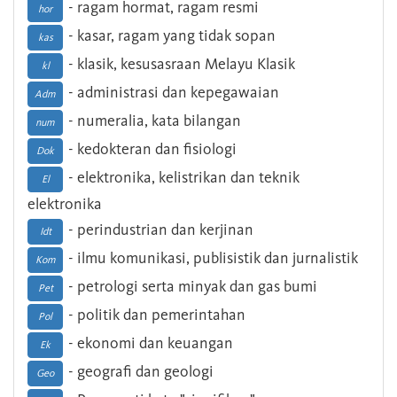
- ragam hormat, ragam resmi
hor
- kasar, ragam yang tidak sopan
kas
- klasik, kesusasraan Melayu Klasik
kl
- administrasi dan kepegawaian
Adm
- numeralia, kata bilangan
num
- kedokteran dan fisiologi
Dok
- elektronika, kelistrikan dan teknik
El
elektronika
- perindustrian dan kerjinan
Idt
- ilmu komunikasi, publisistik dan jurnalistik
Kom
- petrologi serta minyak dan gas bumi
Pet
- politik dan pemerintahan
Pol
- ekonomi dan keuangan
Ek
- geografi dan geologi
Geo