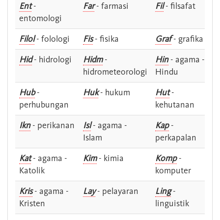
Ent
-
Far
- farmasi
Fil
- filsafat
entomologi
Filol
- folologi
Fis
- fisika
Graf
- grafika
Hid
- hidrologi
Hidm
-
Hin
- agama -
hidrometeorologi
Hindu
Hub
-
Huk
- hukum
Hut
-
perhubungan
kehutanan
Ikn
- perikanan
Isl
- agama -
Kap
-
Islam
perkapalan
Kat
- agama -
Kim
- kimia
Komp
-
Katolik
komputer
Kris
- agama -
Lay
- pelayaran
Ling
-
Kristen
linguistik