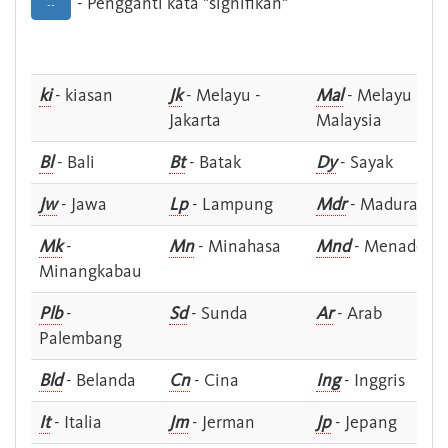
- Pengganti kata "signifikan"
--
ki
- kiasan
Jk
- Melayu -
Mal
- Melayu -
Jakarta
Malaysia
Bl
- Bali
Bt
- Batak
Dy
- Sayak
Jw
- Jawa
Lp
- Lampung
Mdr
- Madura
Mk
-
Mn
- Minahasa
Mnd
- Menado
Minangkabau
Plb
-
Sd
- Sunda
Ar
- Arab
Palembang
Bld
- Belanda
Cn
- Cina
Ing
- Inggris
It
- Italia
Jm
- Jerman
Jp
- Jepang