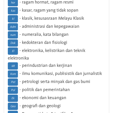
- ragam hormat, ragam resmi
hor
- kasar, ragam yang tidak sopan
kas
- klasik, kesusasraan Melayu Klasik
kl
- administrasi dan kepegawaian
Adm
- numeralia, kata bilangan
num
- kedokteran dan fisiologi
Dok
- elektronika, kelistrikan dan teknik
El
elektronika
- perindustrian dan kerjinan
Idt
- ilmu komunikasi, publisistik dan jurnalistik
Kom
- petrologi serta minyak dan gas bumi
Pet
- politik dan pemerintahan
Pol
- ekonomi dan keuangan
Ek
- geografi dan geologi
Geo