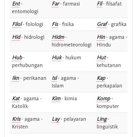
Ent
-
Far
- farmasi
Fil
- filsafat
entomologi
Filol
- folologi
Fis
- fisika
Graf
- grafika
Hid
- hidrologi
Hidm
-
Hin
- agama -
hidrometeorologi
Hindu
Hub
-
Huk
- hukum
Hut
-
perhubungan
kehutanan
Ikn
- perikanan
Isl
- agama -
Kap
-
Islam
perkapalan
Kat
- agama -
Kim
- kimia
Komp
-
Katolik
komputer
Kris
- agama -
Lay
- pelayaran
Ling
-
Kristen
linguistik