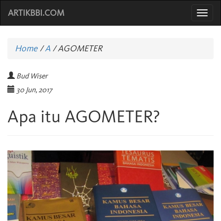
ARTIKBBI.COM
Togg
navi
Home
/
A
/
AGOMETER
Bud Wiser
30 Jun, 2017
Apa itu AGOMETER?