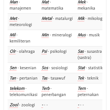
Man
-
Mat
-
Mek
-
manajemen
matematika
mekanika
Met
-
Metal
- matalurgi
Mik
- mikologi
meteorologi
Mil
-
Min
- mineralogi
Mus
- musik
kemiliteran
Olr
- olahraga
Psi
- psikologi
Sas
- susastra -
(sastra)
Sen
- kesenian
Sos
- sosiologi
Stat
- statistik
Tan
- pertanian
Tas
- tasawuf
Tek
- teknik
telekom
-
Terb
-
Tern
-
telekomunikasi
penerbangan
peternakan
Zool
- zoologi
-
- -
-
- -