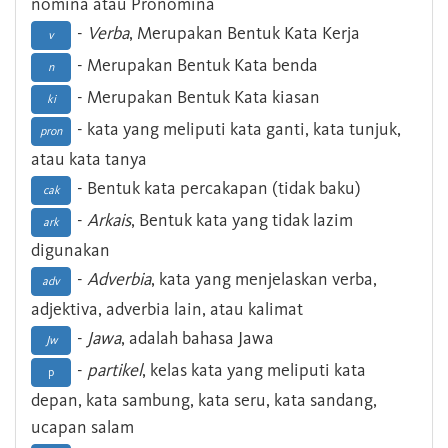
nomina atau Pronomina
-
Verba
, Merupakan Bentuk Kata Kerja
v
- Merupakan Bentuk Kata benda
n
- Merupakan Bentuk Kata kiasan
ki
- kata yang meliputi kata ganti, kata tunjuk,
pron
atau kata tanya
- Bentuk kata percakapan (tidak baku)
cak
-
Arkais
, Bentuk kata yang tidak lazim
ark
digunakan
-
Adverbia
, kata yang menjelaskan verba,
adv
adjektiva, adverbia lain, atau kalimat
-
Jawa
, adalah bahasa Jawa
Jw
-
partikel
, kelas kata yang meliputi kata
p
depan, kata sambung, kata seru, kata sandang,
ucapan salam