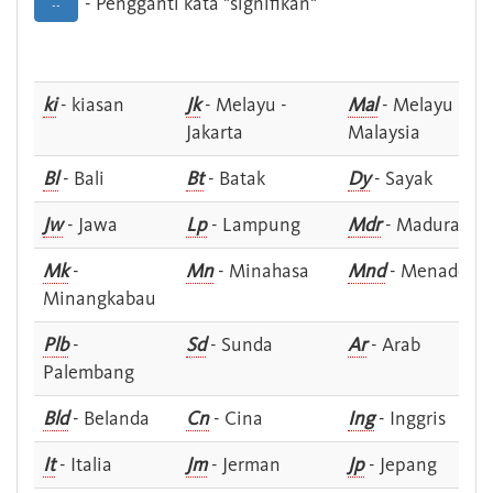
- Pengganti kata "signifikan"
--
ki
- kiasan
Jk
- Melayu -
Mal
- Melayu -
Jakarta
Malaysia
Bl
- Bali
Bt
- Batak
Dy
- Sayak
Jw
- Jawa
Lp
- Lampung
Mdr
- Madura
Mk
-
Mn
- Minahasa
Mnd
- Menado
Minangkabau
Plb
-
Sd
- Sunda
Ar
- Arab
Palembang
Bld
- Belanda
Cn
- Cina
Ing
- Inggris
It
- Italia
Jm
- Jerman
Jp
- Jepang