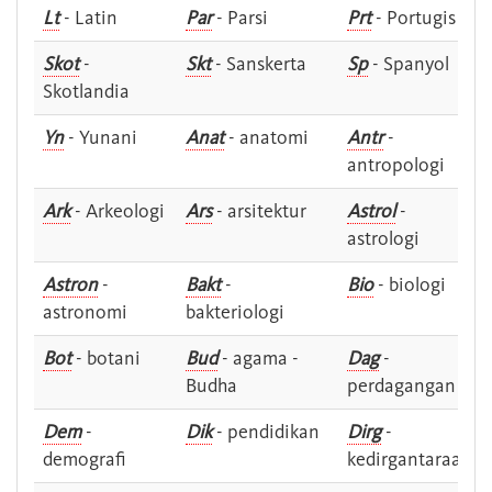
Lt
- Latin
Par
- Parsi
Prt
- Portugis
Skot
-
Skt
- Sanskerta
Sp
- Spanyol
Skotlandia
Yn
- Yunani
Anat
- anatomi
Antr
-
antropologi
Ark
- Arkeologi
Ars
- arsitektur
Astrol
-
astrologi
Astron
-
Bakt
-
Bio
- biologi
astronomi
bakteriologi
Bot
- botani
Bud
- agama -
Dag
-
Budha
perdagangan
Dem
-
Dik
- pendidikan
Dirg
-
demografi
kedirgantaraan