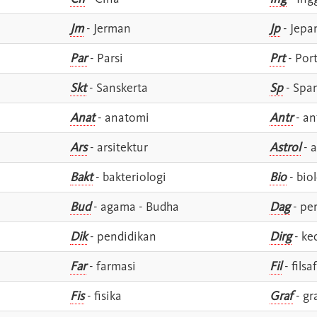
Jm
- Jerman
Jp
- Jepa
Par
- Parsi
Prt
- Por
Skt
- Sanskerta
Sp
- Spa
Anat
- anatomi
Antr
- an
Ars
- arsitektur
Astrol
- a
Bakt
- bakteriologi
Bio
- bio
Bud
- agama - Budha
Dag
- pe
Dik
- pendidikan
Dirg
- ke
Far
- farmasi
Fil
- filsa
Fis
- fisika
Graf
- gr