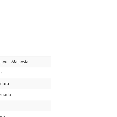
ayu - Malaysia
ak
dura
enado
gris