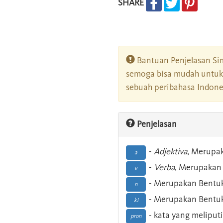
SHARE
Bantuan Penjelasan Sim
semoga bisa mudah untuk 
sebuah peribahasa Indonesi
Penjelasan
-
Adjektiva
, Merupa
a
-
Verba
, Merupakan 
v
- Merupakan Bentuk
n
- Merupakan Bentuk
ki
- kata yang meliputi
pron