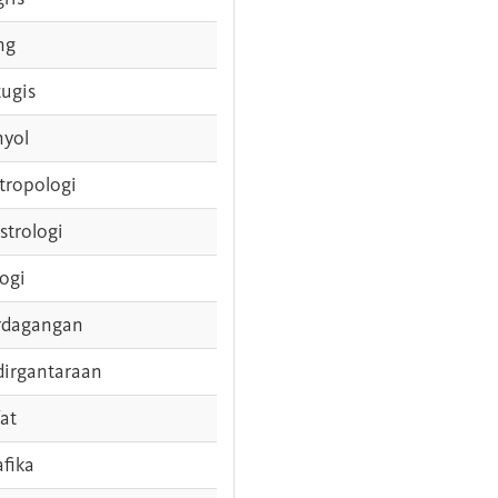
ng
tugis
nyol
tropologi
strologi
logi
rdagangan
dirgantaraan
fat
afika