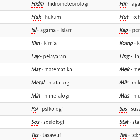
Hidm
- hidrometeorologi
Hin
- ag
Huk
- hukum
Hut
- ke
Isl
- agama - Islam
Kap
- pe
Kim
- kimia
Komp
- 
Lay
- pelayaran
Ling
- lin
Mat
- matematika
Mek
- me
Metal
- matalurgi
Mik
- mik
Min
- mineralogi
Mus
- mu
Psi
- psikologi
Sas
- susa
Sos
- sosiologi
Stat
- sta
Tas
- tasawuf
Tek
- tek