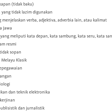
kapan (tidak baku)
a yang tidak lazim digunakan
g menjelaskan verba, adjektiva, adverbia lain, atau kalimat
sa Jawa
a yang meliputi kata depan, kata sambung, kata seru, kata s
gam resmi
 tidak sopan
n Melayu Klasik
 kepegawaian
ilangan
iologi
rikan dan teknik elektronika
kerjinan
blisistik dan jurnalistik