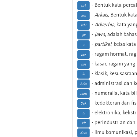
- Bentuk kata perca
cak
-
Arkais
, Bentuk kat
ark
-
Adverbia
, kata yan
adv
-
Jawa
, adalah baha
Jw
-
partikel
, kelas kat
p
- ragam hormat, ra
hor
- kasar, ragam yang
kas
- klasik, kesusasraa
kl
- administrasi dan
Adm
- numeralia, kata b
num
- kedokteran dan fis
Dok
- elektronika, kelist
El
- perindustrian dan 
Idt
- ilmu komunikasi, pu
Kom