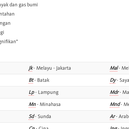
inyak dan gas bumi
intahan
angan
gi
gnifikan"
Jk
- Melayu - Jakarta
Mal
- Mel
Bt
- Batak
Dy
- Say
Lp
- Lampung
Mdr
- Ma
Mn
- Minahasa
Mnd
- M
Sd
- Sunda
Ar
- Arab
Cn
- Cina
Ing
- Ing