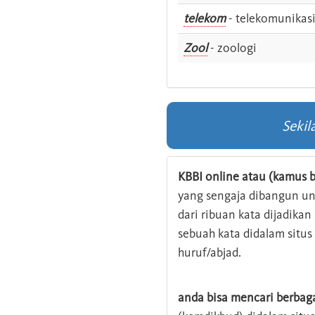
telekom
- telekomunikas
Zool
- zoologi
Sekil
KBBI online atau (kamus b
yang sengaja dibangun u
dari ribuan kata dijadika
sebuah kata didalam situ
huruf/abjad.
anda bisa mencari berbag