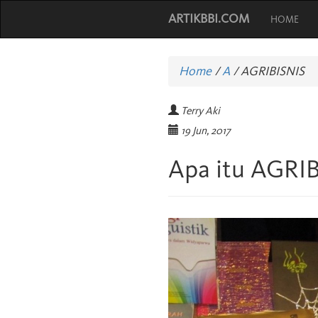
ARTIKBBI.COM
HOME
Home
/
A
/
AGRIBISNIS
Terry Aki
19 Jun, 2017
Apa itu AGRI