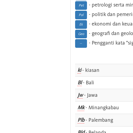
- petrologi serta m
Pet
- politik dan pemer
Pol
- ekonomi dan keu
Ek
- geografi dan geolo
Geo
- Pengganti kata "si
--
ki
- kiasan
Bl
- Bali
Jw
- Jawa
Mk
- Minangkabau
Plb
- Palembang
Bld
- Belanda