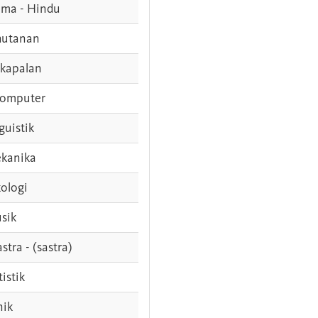
ama - Hindu
hutanan
rkapalan
komputer
guistik
kanika
ologi
sik
stra - (sastra)
tistik
nik