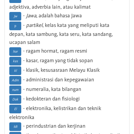
adjektiva, adverbia lain, atau kalimat
-
Jawa
, adalah bahasa Jawa
Jw
-
partikel
, kelas kata yang meliputi kata
p
depan, kata sambung, kata seru, kata sandang,
ucapan salam
- ragam hormat, ragam resmi
hor
- kasar, ragam yang tidak sopan
kas
- klasik, kesusasraan Melayu Klasik
kl
- administrasi dan kepegawaian
Adm
- numeralia, kata bilangan
num
- kedokteran dan fisiologi
Dok
- elektronika, kelistrikan dan teknik
El
elektronika
- perindustrian dan kerjinan
Idt