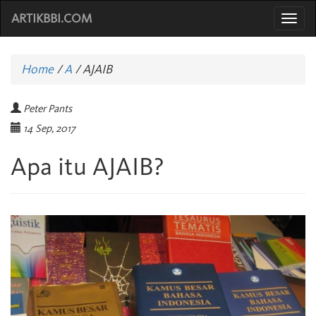
ARTIKBBI.COM
Togg
navi
Home
/
A
/
AJAIB
Peter Pants
14 Sep, 2017
Apa itu AJAIB?