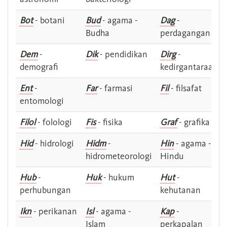
Bot
- botani
Bud
- agama -
Dag
-
Budha
perdagangan
Dem
-
Dik
- pendidikan
Dirg
-
demografi
kedirgantaraan
Ent
-
Far
- farmasi
Fil
- filsafat
entomologi
Filol
- folologi
Fis
- fisika
Graf
- grafika
Hid
- hidrologi
Hidm
-
Hin
- agama -
hidrometeorologi
Hindu
Hub
-
Huk
- hukum
Hut
-
perhubungan
kehutanan
Ikn
- perikanan
Isl
- agama -
Kap
-
Islam
perkapalan