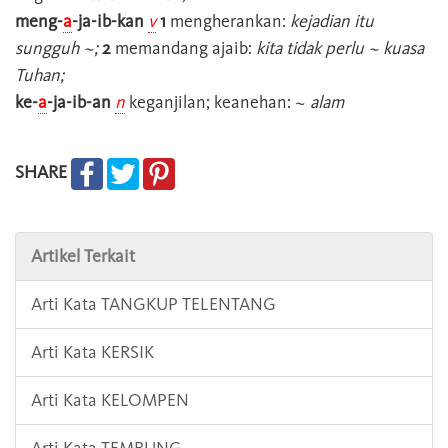
meng-
a
-ja-ib-kan
v
1
mengherankan:
kejadian itu
sungguh ~;
2
memandang ajaib:
kita tidak perlu ~ kuasa
Tuhan;
ke-
a
-ja-ib-an
n
keganjilan; keanehan: ~
alam
SHARE
Artikel Terkait
Arti Kata TANGKUP TELENTANG
Arti Kata KERSIK
Arti Kata KELOMPEN