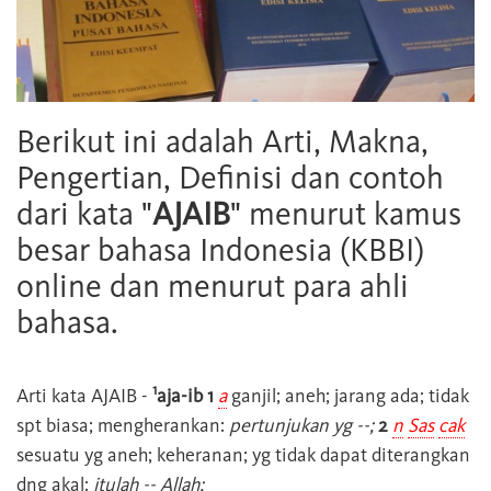
Berikut ini adalah Arti, Makna,
Pengertian, Definisi dan contoh
dari kata "
AJAIB
" menurut kamus
besar bahasa Indonesia (KBBI)
online dan menurut para ahli
bahasa.
1
Arti kata
AJAIB
-
aja-ib 1
a
ganjil; aneh; jarang ada; tidak
spt biasa; mengherankan:
pertunjukan yg --;
2
n
Sas
cak
sesuatu yg aneh; keheranan; yg tidak dapat diterangkan
dng akal:
itulah -- Allah;