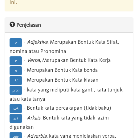
ini.
Penjelasan
-
Adjektiva
, Merupakan Bentuk Kata Sifat,
a
nomina atau Pronomina
-
Verba
, Merupakan Bentuk Kata Kerja
v
- Merupakan Bentuk Kata benda
n
- Merupakan Bentuk Kata kiasan
ki
- kata yang meliputi kata ganti, kata tunjuk,
pron
atau kata tanya
- Bentuk kata percakapan (tidak baku)
cak
-
Arkais
, Bentuk kata yang tidak lazim
ark
digunakan
-
Adverbia
, kata yang menjelaskan verba,
adv