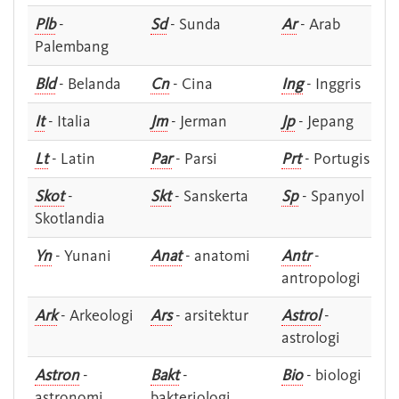
Plb
-
Sd
- Sunda
Ar
- Arab
Palembang
Bld
- Belanda
Cn
- Cina
Ing
- Inggris
It
- Italia
Jm
- Jerman
Jp
- Jepang
Lt
- Latin
Par
- Parsi
Prt
- Portugis
Skot
-
Skt
- Sanskerta
Sp
- Spanyol
Skotlandia
Yn
- Yunani
Anat
- anatomi
Antr
-
antropologi
Ark
- Arkeologi
Ars
- arsitektur
Astrol
-
astrologi
Astron
-
Bakt
-
Bio
- biologi
astronomi
bakteriologi