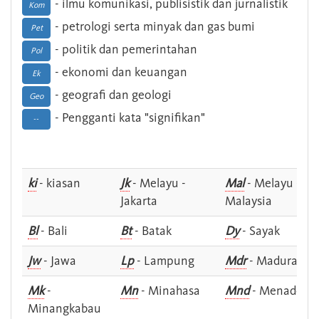
- ilmu komunikasi, publisistik dan jurnalistik
Kom
- petrologi serta minyak dan gas bumi
Pet
- politik dan pemerintahan
Pol
- ekonomi dan keuangan
Ek
- geografi dan geologi
Geo
- Pengganti kata "signifikan"
--
ki
- kiasan
Jk
- Melayu -
Mal
- Melayu -
Jakarta
Malaysia
Bl
- Bali
Bt
- Batak
Dy
- Sayak
Jw
- Jawa
Lp
- Lampung
Mdr
- Madura
Mk
-
Mn
- Minahasa
Mnd
- Menado
Minangkabau