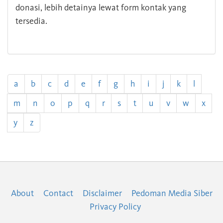
donasi, lebih detainya lewat form kontak yang
tersedia.
a
b
c
d
e
f
g
h
i
j
k
l
m
n
o
p
q
r
s
t
u
v
w
x
y
z
About
Contact
Disclaimer
Pedoman Media Siber
Privacy Policy