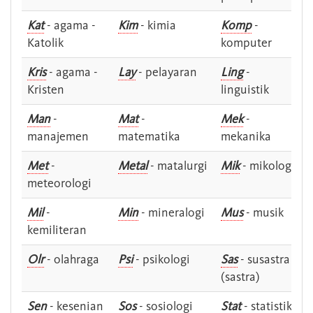
Kat
- agama -
Kim
- kimia
Komp
-
Katolik
komputer
Kris
- agama -
Lay
- pelayaran
Ling
-
Kristen
linguistik
Man
-
Mat
-
Mek
-
manajemen
matematika
mekanika
Met
-
Metal
- matalurgi
Mik
- mikologi
meteorologi
Mil
-
Min
- mineralogi
Mus
- musik
kemiliteran
Olr
- olahraga
Psi
- psikologi
Sas
- susastra -
(sastra)
Sen
- kesenian
Sos
- sosiologi
Stat
- statistik