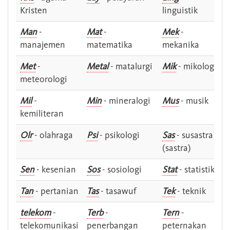
Kristen
linguistik
Man
-
Mat
-
Mek
-
manajemen
matematika
mekanika
Met
-
Metal
- matalurgi
Mik
- mikologi
meteorologi
Mil
-
Min
- mineralogi
Mus
- musik
kemiliteran
Olr
- olahraga
Psi
- psikologi
Sas
- susastra -
(sastra)
Sen
- kesenian
Sos
- sosiologi
Stat
- statistik
Tan
- pertanian
Tas
- tasawuf
Tek
- teknik
telekom
-
Terb
-
Tern
-
telekomunikasi
penerbangan
peternakan