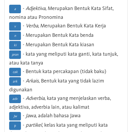
-
Adjektiva
, Merupakan Bentuk Kata Sifat,
a
nomina atau Pronomina
-
Verba
, Merupakan Bentuk Kata Kerja
v
- Merupakan Bentuk Kata benda
n
- Merupakan Bentuk Kata kiasan
ki
- kata yang meliputi kata ganti, kata tunjuk,
pron
atau kata tanya
- Bentuk kata percakapan (tidak baku)
cak
-
Arkais
, Bentuk kata yang tidak lazim
ark
digunakan
-
Adverbia
, kata yang menjelaskan verba,
adv
adjektiva, adverbia lain, atau kalimat
-
Jawa
, adalah bahasa Jawa
Jw
-
partikel
, kelas kata yang meliputi kata
p