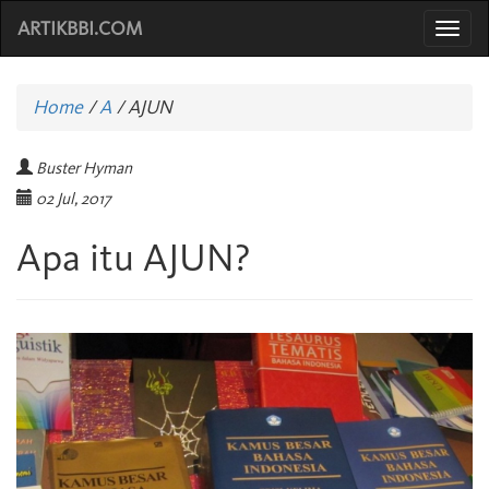
ARTIKBBI.COM
Togg
navi
Home
/
A
/
AJUN
Buster Hyman
02 Jul, 2017
Apa itu AJUN?