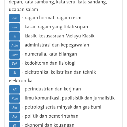
depan, kata sambung, kata seru, kata sandang,
ucapan salam
- ragam hormat, ragam resmi
hor
- kasar, ragam yang tidak sopan
kas
- klasik, kesusasraan Melayu Klasik
kl
- administrasi dan kepegawaian
Adm
- numeralia, kata bilangan
num
- kedokteran dan fisiologi
Dok
- elektronika, kelistrikan dan teknik
El
elektronika
- perindustrian dan kerjinan
Idt
- ilmu komunikasi, publisistik dan jurnalistik
Kom
- petrologi serta minyak dan gas bumi
Pet
- politik dan pemerintahan
Pol
- ekonomi dan keuangan
Ek