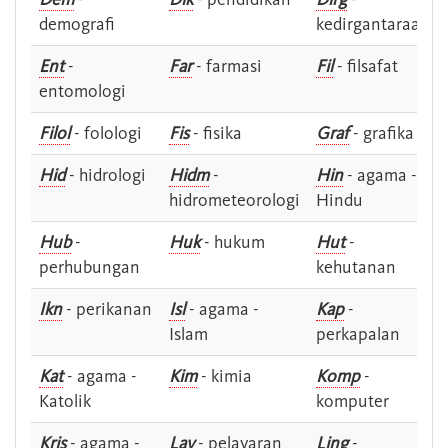
demografi
kedirgantaraan
Ent
-
Far
- farmasi
Fil
- filsafat
entomologi
Filol
- folologi
Fis
- fisika
Graf
- grafika
Hid
- hidrologi
Hidm
-
Hin
- agama -
hidrometeorologi
Hindu
Hub
-
Huk
- hukum
Hut
-
perhubungan
kehutanan
Ikn
- perikanan
Isl
- agama -
Kap
-
Islam
perkapalan
Kat
- agama -
Kim
- kimia
Komp
-
Katolik
komputer
Kris
- agama -
Lay
- pelayaran
Ling
-