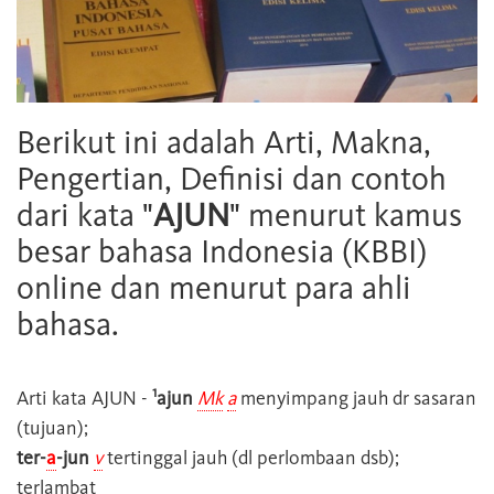
Berikut ini adalah Arti, Makna,
Pengertian, Definisi dan contoh
dari kata "
AJUN
" menurut kamus
besar bahasa Indonesia (KBBI)
online dan menurut para ahli
bahasa.
1
Arti kata
AJUN
-
ajun
Mk
a
menyimpang jauh dr sasaran
(tujuan);
ter-
a
-jun
v
tertinggal jauh (dl perlombaan dsb);
terlambat