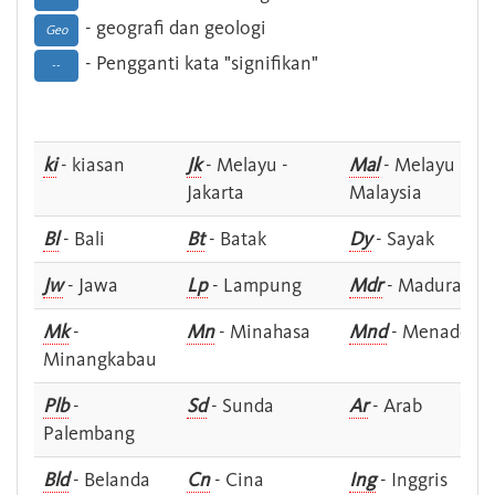
- geografi dan geologi
Geo
- Pengganti kata "signifikan"
--
ki
- kiasan
Jk
- Melayu -
Mal
- Melayu -
Jakarta
Malaysia
Bl
- Bali
Bt
- Batak
Dy
- Sayak
Jw
- Jawa
Lp
- Lampung
Mdr
- Madura
Mk
-
Mn
- Minahasa
Mnd
- Menado
Minangkabau
Plb
-
Sd
- Sunda
Ar
- Arab
Palembang
Bld
- Belanda
Cn
- Cina
Ing
- Inggris