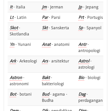
It
- Italia
Jm
- Jerman
Jp
- Jepang
Lt
- Latin
Par
- Parsi
Prt
- Portugis
Skot
-
Skt
- Sanskerta
Sp
- Spanyol
Skotlandia
Yn
- Yunani
Anat
- anatomi
Antr
-
antropologi
Ark
- Arkeologi
Ars
- arsitektur
Astrol
-
astrologi
Astron
-
Bakt
-
Bio
- biologi
astronomi
bakteriologi
Bot
- botani
Bud
- agama -
Dag
-
Budha
perdagangan
Dem
-
Dik
- pendidikan
Dirg
-