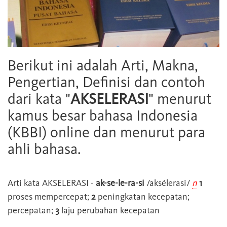
Berikut ini adalah Arti, Makna,
Pengertian, Definisi dan contoh
dari kata "
AKSELERASI
" menurut
kamus besar bahasa Indonesia
(KBBI) online dan menurut para
ahli bahasa.
Arti kata
AKSELERASI
-
ak-se-le-ra-si
/aksélerasi/
n
1
proses mempercepat;
2
peningkatan kecepatan;
percepatan;
3
laju perubahan kecepatan