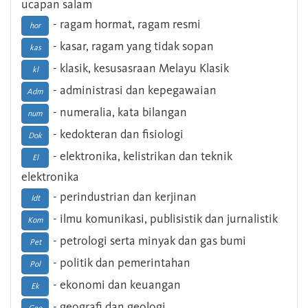
ucapan salam
- ragam hormat, ragam resmi
hor
- kasar, ragam yang tidak sopan
kas
- klasik, kesusasraan Melayu Klasik
kl
- administrasi dan kepegawaian
Adm
- numeralia, kata bilangan
num
- kedokteran dan fisiologi
Dok
- elektronika, kelistrikan dan teknik
El
elektronika
- perindustrian dan kerjinan
Idt
- ilmu komunikasi, publisistik dan jurnalistik
Kom
- petrologi serta minyak dan gas bumi
Pet
- politik dan pemerintahan
Pol
- ekonomi dan keuangan
Ek
- geografi dan geologi