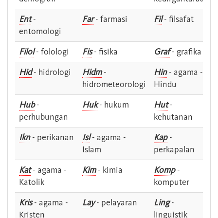
Ent
-
Far
- farmasi
Fil
- filsafat
entomologi
Filol
- folologi
Fis
- fisika
Graf
- grafika
Hid
- hidrologi
Hidm
-
Hin
- agama -
hidrometeorologi
Hindu
Hub
-
Huk
- hukum
Hut
-
perhubungan
kehutanan
Ikn
- perikanan
Isl
- agama -
Kap
-
Islam
perkapalan
Kat
- agama -
Kim
- kimia
Komp
-
Katolik
komputer
Kris
- agama -
Lay
- pelayaran
Ling
-
Kristen
linguistik