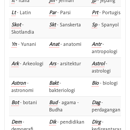
It
- Italia
Jm
- Jerman
Jp
- Jepang
Lt
- Latin
Par
- Parsi
Prt
- Portugis
Skot
-
Skt
- Sanskerta
Sp
- Spanyol
Skotlandia
Yn
- Yunani
Anat
- anatomi
Antr
-
antropologi
Ark
- Arkeologi
Ars
- arsitektur
Astrol
-
astrologi
Astron
-
Bakt
-
Bio
- biologi
astronomi
bakteriologi
Bot
- botani
Bud
- agama -
Dag
-
Budha
perdagangan
Dem
-
Dik
- pendidikan
Dirg
-
demografi
kedirgantaraan