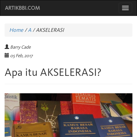
ARTIKBBI.COM
Togg
navi
Home
/
A
/
AKSELERASI
Barry Cade
05 Feb, 2017
Apa itu AKSELERASI?