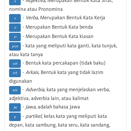
-
Adjektiva
, Merupakan Bentuk Kata Sifat,
a
nomina atau Pronomina
-
Verba
, Merupakan Bentuk Kata Kerja
v
- Merupakan Bentuk Kata benda
n
- Merupakan Bentuk Kata kiasan
ki
- kata yang meliputi kata ganti, kata tunjuk,
pron
atau kata tanya
- Bentuk kata percakapan (tidak baku)
cak
-
Arkais
, Bentuk kata yang tidak lazim
ark
digunakan
-
Adverbia
, kata yang menjelaskan verba,
adv
adjektiva, adverbia lain, atau kalimat
-
Jawa
, adalah bahasa Jawa
Jw
-
partikel
, kelas kata yang meliputi kata
p
depan, kata sambung, kata seru, kata sandang,