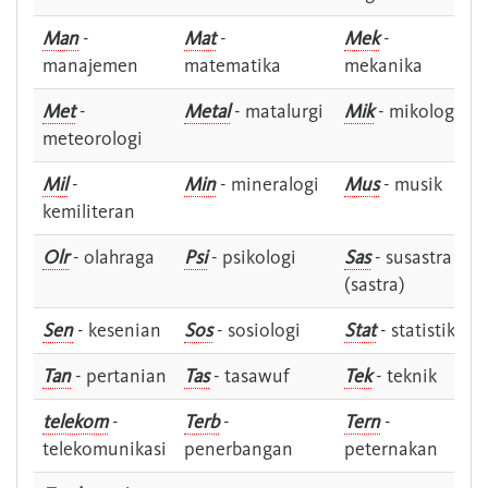
Man
-
Mat
-
Mek
-
manajemen
matematika
mekanika
Met
-
Metal
- matalurgi
Mik
- mikologi
meteorologi
Mil
-
Min
- mineralogi
Mus
- musik
kemiliteran
Olr
- olahraga
Psi
- psikologi
Sas
- susastra -
(sastra)
Sen
- kesenian
Sos
- sosiologi
Stat
- statistik
Tan
- pertanian
Tas
- tasawuf
Tek
- teknik
telekom
-
Terb
-
Tern
-
telekomunikasi
penerbangan
peternakan