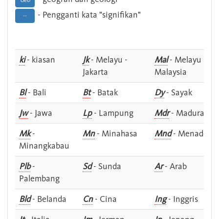
Geo
- Pengganti kata "signifikan"
--
ki
- kiasan
Jk
- Melayu -
Mal
- Melayu -
Jakarta
Malaysia
Bl
- Bali
Bt
- Batak
Dy
- Sayak
Jw
- Jawa
Lp
- Lampung
Mdr
- Madura
Mk
-
Mn
- Minahasa
Mnd
- Menado
Minangkabau
Plb
-
Sd
- Sunda
Ar
- Arab
Palembang
Bld
- Belanda
Cn
- Cina
Ing
- Inggris