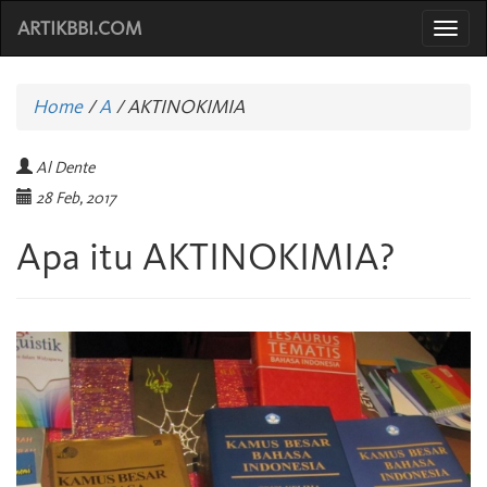
ARTIKBBI.COM
Togg
navi
Home
/
A
/
AKTINOKIMIA
Al Dente
28 Feb, 2017
Apa itu AKTINOKIMIA?