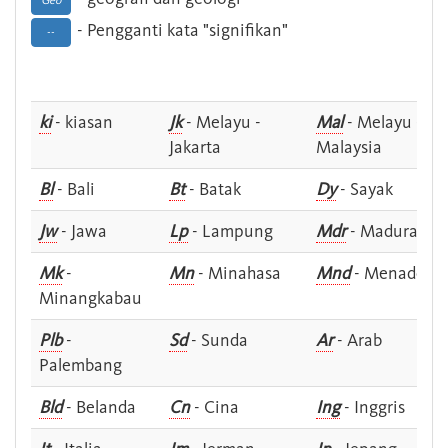
Geo
- Pengganti kata "signifikan"
--
ki
- kiasan
Jk
- Melayu -
Mal
- Melayu -
Jakarta
Malaysia
Bl
- Bali
Bt
- Batak
Dy
- Sayak
Jw
- Jawa
Lp
- Lampung
Mdr
- Madura
Mk
-
Mn
- Minahasa
Mnd
- Menado
Minangkabau
Plb
-
Sd
- Sunda
Ar
- Arab
Palembang
Bld
- Belanda
Cn
- Cina
Ing
- Inggris