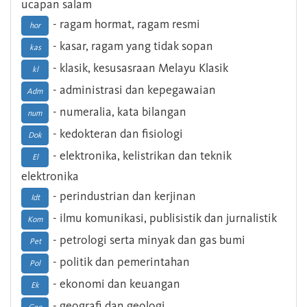
ucapan salam
- ragam hormat, ragam resmi
hor
- kasar, ragam yang tidak sopan
kas
- klasik, kesusasraan Melayu Klasik
kl
- administrasi dan kepegawaian
Adm
- numeralia, kata bilangan
num
- kedokteran dan fisiologi
Dok
- elektronika, kelistrikan dan teknik
El
elektronika
- perindustrian dan kerjinan
Idt
- ilmu komunikasi, publisistik dan jurnalistik
Kom
- petrologi serta minyak dan gas bumi
Pet
- politik dan pemerintahan
Pol
- ekonomi dan keuangan
Ek
- geografi dan geologi