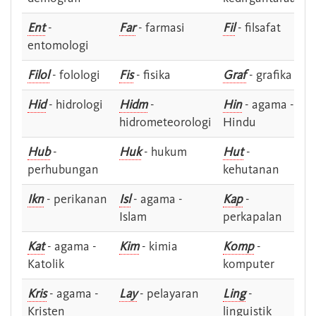
Ent
-
Far
- farmasi
Fil
- filsafat
entomologi
Filol
- folologi
Fis
- fisika
Graf
- grafika
Hid
- hidrologi
Hidm
-
Hin
- agama -
hidrometeorologi
Hindu
Hub
-
Huk
- hukum
Hut
-
perhubungan
kehutanan
Ikn
- perikanan
Isl
- agama -
Kap
-
Islam
perkapalan
Kat
- agama -
Kim
- kimia
Komp
-
Katolik
komputer
Kris
- agama -
Lay
- pelayaran
Ling
-
Kristen
linguistik