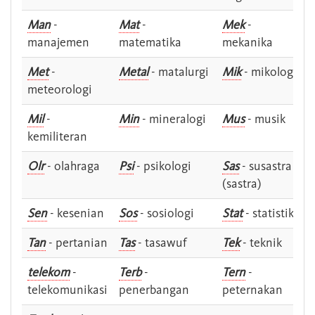
Man
-
Mat
-
Mek
-
manajemen
matematika
mekanika
Met
-
Metal
- matalurgi
Mik
- mikologi
meteorologi
Mil
-
Min
- mineralogi
Mus
- musik
kemiliteran
Olr
- olahraga
Psi
- psikologi
Sas
- susastra -
(sastra)
Sen
- kesenian
Sos
- sosiologi
Stat
- statistik
Tan
- pertanian
Tas
- tasawuf
Tek
- teknik
telekom
-
Terb
-
Tern
-
telekomunikasi
penerbangan
peternakan