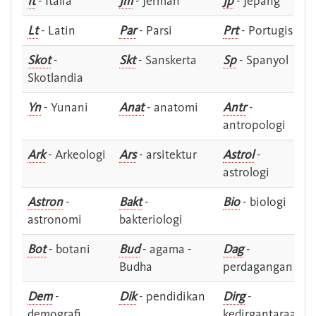
It
- Italia
Jm
- Jerman
Jp
- Jepang
Lt
- Latin
Par
- Parsi
Prt
- Portugis
Skot
-
Skt
- Sanskerta
Sp
- Spanyol
Skotlandia
Yn
- Yunani
Anat
- anatomi
Antr
-
antropologi
Ark
- Arkeologi
Ars
- arsitektur
Astrol
-
astrologi
Astron
-
Bakt
-
Bio
- biologi
astronomi
bakteriologi
Bot
- botani
Bud
- agama -
Dag
-
Budha
perdagangan
Dem
-
Dik
- pendidikan
Dirg
-
demografi
kedirgantaraan