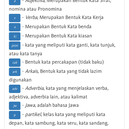
-
Adjektiva
, Merupakan Bentuk Kata Sifat,
a
nomina atau Pronomina
-
Verba
, Merupakan Bentuk Kata Kerja
v
- Merupakan Bentuk Kata benda
n
- Merupakan Bentuk Kata kiasan
ki
- kata yang meliputi kata ganti, kata tunjuk,
pron
atau kata tanya
- Bentuk kata percakapan (tidak baku)
cak
-
Arkais
, Bentuk kata yang tidak lazim
ark
digunakan
-
Adverbia
, kata yang menjelaskan verba,
adv
adjektiva, adverbia lain, atau kalimat
-
Jawa
, adalah bahasa Jawa
Jw
-
partikel
, kelas kata yang meliputi kata
p
depan, kata sambung, kata seru, kata sandang,