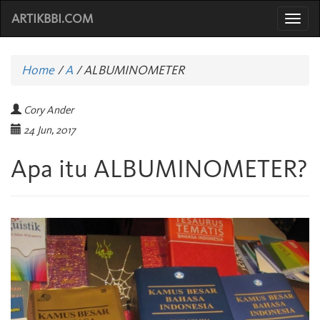
ARTIKBBI.COM
Togg
navi
Home
/
A
/
ALBUMINOMETER
Cory Ander
24 Jun, 2017
Apa itu ALBUMINOMETER?