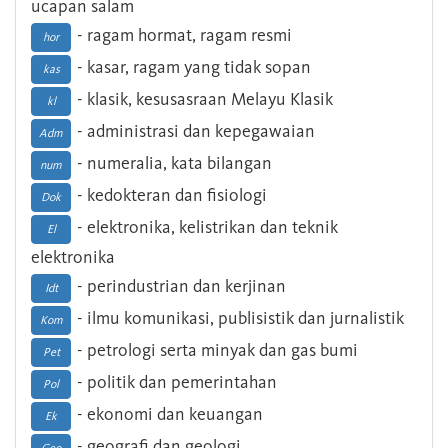
ucapan salam
- ragam hormat, ragam resmi
hor
- kasar, ragam yang tidak sopan
kas
- klasik, kesusasraan Melayu Klasik
kl
- administrasi dan kepegawaian
Adm
- numeralia, kata bilangan
num
- kedokteran dan fisiologi
Dok
- elektronika, kelistrikan dan teknik
El
elektronika
- perindustrian dan kerjinan
Idt
- ilmu komunikasi, publisistik dan jurnalistik
Kom
- petrologi serta minyak dan gas bumi
Pet
- politik dan pemerintahan
Pol
- ekonomi dan keuangan
Ek
- geografi dan geologi