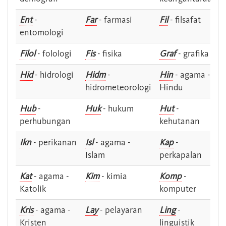
Ent
-
Far
- farmasi
Fil
- filsafat
entomologi
Filol
- folologi
Fis
- fisika
Graf
- grafika
Hid
- hidrologi
Hidm
-
Hin
- agama -
hidrometeorologi
Hindu
Hub
-
Huk
- hukum
Hut
-
perhubungan
kehutanan
Ikn
- perikanan
Isl
- agama -
Kap
-
Islam
perkapalan
Kat
- agama -
Kim
- kimia
Komp
-
Katolik
komputer
Kris
- agama -
Lay
- pelayaran
Ling
-
Kristen
linguistik