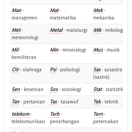
Man
-
Mat
-
Mek
-
manajemen
matematika
mekanika
Met
-
Metal
- matalurgi
Mik
- mikologi
meteorologi
Mil
-
Min
- mineralogi
Mus
- musik
kemiliteran
Olr
- olahraga
Psi
- psikologi
Sas
- susastra -
(sastra)
Sen
- kesenian
Sos
- sosiologi
Stat
- statistik
Tan
- pertanian
Tas
- tasawuf
Tek
- teknik
telekom
-
Terb
-
Tern
-
telekomunikasi
penerbangan
peternakan