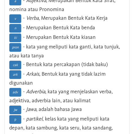
-
Adjektiva
, Merupakan Bentuk Kata Sifat,
a
nomina atau Pronomina
-
Verba
, Merupakan Bentuk Kata Kerja
v
- Merupakan Bentuk Kata benda
n
- Merupakan Bentuk Kata kiasan
ki
- kata yang meliputi kata ganti, kata tunjuk,
pron
atau kata tanya
- Bentuk kata percakapan (tidak baku)
cak
-
Arkais
, Bentuk kata yang tidak lazim
ark
digunakan
-
Adverbia
, kata yang menjelaskan verba,
adv
adjektiva, adverbia lain, atau kalimat
-
Jawa
, adalah bahasa Jawa
Jw
-
partikel
, kelas kata yang meliputi kata
p
depan, kata sambung, kata seru, kata sandang,