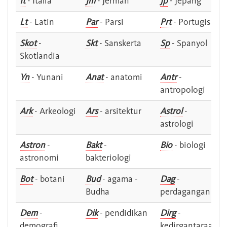
It
- Italia
Jm
- Jerman
Jp
- Jepang
Lt
- Latin
Par
- Parsi
Prt
- Portugis
Skot
-
Skt
- Sanskerta
Sp
- Spanyol
Skotlandia
Yn
- Yunani
Anat
- anatomi
Antr
-
antropologi
Ark
- Arkeologi
Ars
- arsitektur
Astrol
-
astrologi
Astron
-
Bakt
-
Bio
- biologi
astronomi
bakteriologi
Bot
- botani
Bud
- agama -
Dag
-
Budha
perdagangan
Dem
-
Dik
- pendidikan
Dirg
-
demografi
kedirgantaraan