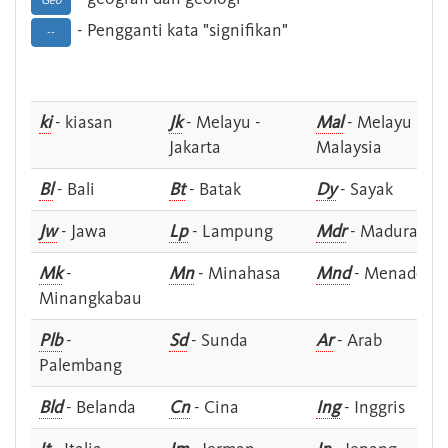
Geo
- Pengganti kata "signifikan"
--
ki
- kiasan
Jk
- Melayu -
Mal
- Melayu -
Jakarta
Malaysia
Bl
- Bali
Bt
- Batak
Dy
- Sayak
Jw
- Jawa
Lp
- Lampung
Mdr
- Madura
Mk
-
Mn
- Minahasa
Mnd
- Menado
Minangkabau
Plb
-
Sd
- Sunda
Ar
- Arab
Palembang
Bld
- Belanda
Cn
- Cina
Ing
- Inggris