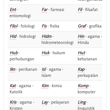
Ent
-
Far
- farmasi
Fil
- filsafat
entomologi
Filol
- folologi
Fis
- fisika
Graf
- grafika
Hid
- hidrologi
Hidm
-
Hin
- agama -
hidrometeorologi
Hindu
Hub
-
Huk
- hukum
Hut
-
perhubungan
kehutanan
Ikn
- perikanan
Isl
- agama -
Kap
-
Islam
perkapalan
Kat
- agama -
Kim
- kimia
Komp
-
Katolik
komputer
Kris
- agama -
Lay
- pelayaran
Ling
-
Kristen
linguistik