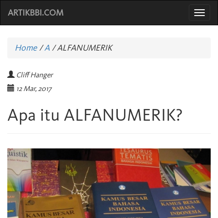
ARTIKBBI.COM
Togg
navi
Home
/
A
/
ALFANUMERIK
Cliff Hanger
12 Mar, 2017
Apa itu ALFANUMERIK?