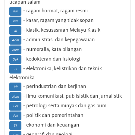
ucapan salam
- ragam hormat, ragam resmi
hor
- kasar, ragam yang tidak sopan
kas
- klasik, kesusasraan Melayu Klasik
kl
- administrasi dan kepegawaian
Adm
- numeralia, kata bilangan
num
- kedokteran dan fisiologi
Dok
- elektronika, kelistrikan dan teknik
El
elektronika
- perindustrian dan kerjinan
Idt
- ilmu komunikasi, publisistik dan jurnalistik
Kom
- petrologi serta minyak dan gas bumi
Pet
- politik dan pemerintahan
Pol
- ekonomi dan keuangan
Ek
- geografi dan geologi