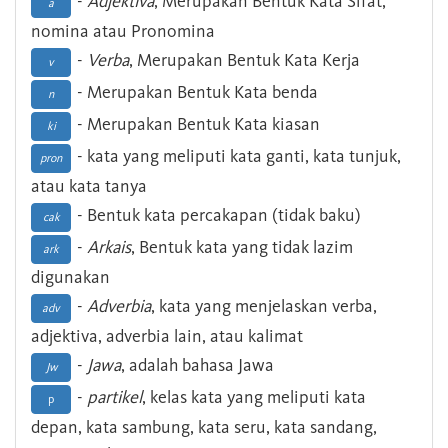
-
Adjektiva
, Merupakan Bentuk Kata Sifat,
a
nomina atau Pronomina
-
Verba
, Merupakan Bentuk Kata Kerja
v
- Merupakan Bentuk Kata benda
n
- Merupakan Bentuk Kata kiasan
ki
- kata yang meliputi kata ganti, kata tunjuk,
pron
atau kata tanya
- Bentuk kata percakapan (tidak baku)
cak
-
Arkais
, Bentuk kata yang tidak lazim
ark
digunakan
-
Adverbia
, kata yang menjelaskan verba,
adv
adjektiva, adverbia lain, atau kalimat
-
Jawa
, adalah bahasa Jawa
Jw
-
partikel
, kelas kata yang meliputi kata
p
depan, kata sambung, kata seru, kata sandang,