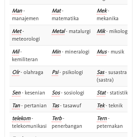
Man
-
Mat
-
Mek
-
manajemen
matematika
mekanika
Met
-
Metal
- matalurgi
Mik
- mikologi
meteorologi
Mil
-
Min
- mineralogi
Mus
- musik
kemiliteran
Olr
- olahraga
Psi
- psikologi
Sas
- susastra -
(sastra)
Sen
- kesenian
Sos
- sosiologi
Stat
- statistik
Tan
- pertanian
Tas
- tasawuf
Tek
- teknik
telekom
-
Terb
-
Tern
-
telekomunikasi
penerbangan
peternakan