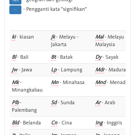
Geo
- Pengganti kata "signifikan"
--
ki
- kiasan
Jk
- Melayu -
Mal
- Melayu -
Jakarta
Malaysia
Bl
- Bali
Bt
- Batak
Dy
- Sayak
Jw
- Jawa
Lp
- Lampung
Mdr
- Madura
Mk
-
Mn
- Minahasa
Mnd
- Menado
Minangkabau
Plb
-
Sd
- Sunda
Ar
- Arab
Palembang
Bld
- Belanda
Cn
- Cina
Ing
- Inggris