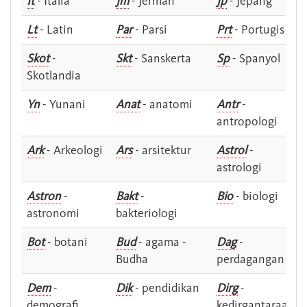
It
- Italia
Jm
- Jerman
Jp
- Jepang
Lt
- Latin
Par
- Parsi
Prt
- Portugis
Skot
-
Skt
- Sanskerta
Sp
- Spanyol
Skotlandia
Yn
- Yunani
Anat
- anatomi
Antr
-
antropologi
Ark
- Arkeologi
Ars
- arsitektur
Astrol
-
astrologi
Astron
-
Bakt
-
Bio
- biologi
astronomi
bakteriologi
Bot
- botani
Bud
- agama -
Dag
-
Budha
perdagangan
Dem
-
Dik
- pendidikan
Dirg
-
demografi
kedirgantaraan