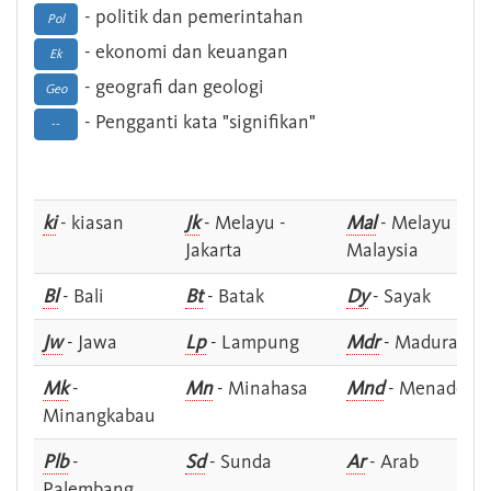
- politik dan pemerintahan
Pol
- ekonomi dan keuangan
Ek
- geografi dan geologi
Geo
- Pengganti kata "signifikan"
--
ki
- kiasan
Jk
- Melayu -
Mal
- Melayu -
Jakarta
Malaysia
Bl
- Bali
Bt
- Batak
Dy
- Sayak
Jw
- Jawa
Lp
- Lampung
Mdr
- Madura
Mk
-
Mn
- Minahasa
Mnd
- Menado
Minangkabau
Plb
-
Sd
- Sunda
Ar
- Arab
Palembang