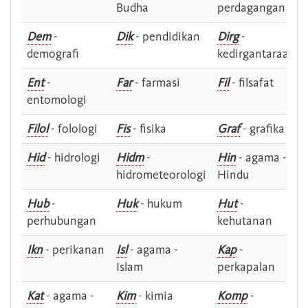
Budha
perdagangan
Dem
-
Dik
- pendidikan
Dirg
-
demografi
kedirgantaraan
Ent
-
Far
- farmasi
Fil
- filsafat
entomologi
Filol
- folologi
Fis
- fisika
Graf
- grafika
Hid
- hidrologi
Hidm
-
Hin
- agama -
hidrometeorologi
Hindu
Hub
-
Huk
- hukum
Hut
-
perhubungan
kehutanan
Ikn
- perikanan
Isl
- agama -
Kap
-
Islam
perkapalan
Kat
- agama -
Kim
- kimia
Komp
-