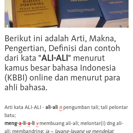
Berikut ini adalah Arti, Makna,
Pengertian, Definisi dan contoh
dari kata "
ALI-ALI
" menurut
kamus besar bahasa Indonesia
(KBBI) online dan menurut para
ahli bahasa.
Arti kata
ALI-ALI
-
ali-ali
n
pengumban tali; tali pelontar
batu;
meng-
a
-li-
a
-li
v
membuang ali-ali; melontar(i) dng ali-
ali; membandring:
ia ~ layang-layang yg mendekat