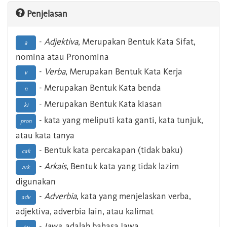
Penjelasan
-
Adjektiva
, Merupakan Bentuk Kata Sifat,
a
nomina atau Pronomina
-
Verba
, Merupakan Bentuk Kata Kerja
v
- Merupakan Bentuk Kata benda
n
- Merupakan Bentuk Kata kiasan
ki
- kata yang meliputi kata ganti, kata tunjuk,
pron
atau kata tanya
- Bentuk kata percakapan (tidak baku)
cak
-
Arkais
, Bentuk kata yang tidak lazim
ark
digunakan
-
Adverbia
, kata yang menjelaskan verba,
adv
adjektiva, adverbia lain, atau kalimat
-
Jawa
, adalah bahasa Jawa