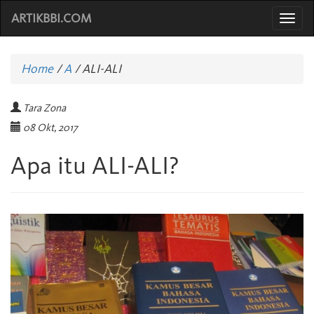
ARTIKBBI.COM
Togg
navi
Home
/
A
/
ALI-ALI
Tara Zona
08 Okt, 2017
Apa itu ALI-ALI?