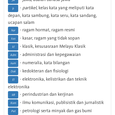
Jw
-
partikel
, kelas kata yang meliputi kata
p
depan, kata sambung, kata seru, kata sandang,
ucapan salam
- ragam hormat, ragam resmi
hor
- kasar, ragam yang tidak sopan
kas
- klasik, kesusasraan Melayu Klasik
kl
- administrasi dan kepegawaian
Adm
- numeralia, kata bilangan
num
- kedokteran dan fisiologi
Dok
- elektronika, kelistrikan dan teknik
El
elektronika
- perindustrian dan kerjinan
Idt
- ilmu komunikasi, publisistik dan jurnalistik
Kom
- petrologi serta minyak dan gas bumi
Pet