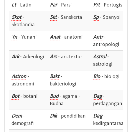
Lt
- Latin
Par
- Parsi
Prt
- Portugis
Skot
-
Skt
- Sanskerta
Sp
- Spanyol
Skotlandia
Yn
- Yunani
Anat
- anatomi
Antr
-
antropologi
Ark
- Arkeologi
Ars
- arsitektur
Astrol
-
astrologi
Astron
-
Bakt
-
Bio
- biologi
astronomi
bakteriologi
Bot
- botani
Bud
- agama -
Dag
-
Budha
perdagangan
Dem
-
Dik
- pendidikan
Dirg
-
demografi
kedirgantaraan