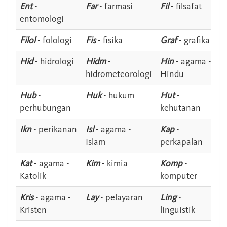
Ent
-
Far
- farmasi
Fil
- filsafat
entomologi
Filol
- folologi
Fis
- fisika
Graf
- grafika
Hid
- hidrologi
Hidm
-
Hin
- agama -
hidrometeorologi
Hindu
Hub
-
Huk
- hukum
Hut
-
perhubungan
kehutanan
Ikn
- perikanan
Isl
- agama -
Kap
-
Islam
perkapalan
Kat
- agama -
Kim
- kimia
Komp
-
Katolik
komputer
Kris
- agama -
Lay
- pelayaran
Ling
-
Kristen
linguistik