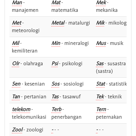
Man
-
Mat
-
Mek
-
manajemen
matematika
mekanika
Met
-
Metal
- matalurgi
Mik
- mikologi
meteorologi
Mil
-
Min
- mineralogi
Mus
- musik
kemiliteran
Olr
- olahraga
Psi
- psikologi
Sas
- susastra -
(sastra)
Sen
- kesenian
Sos
- sosiologi
Stat
- statistik
Tan
- pertanian
Tas
- tasawuf
Tek
- teknik
telekom
-
Terb
-
Tern
-
telekomunikasi
penerbangan
peternakan
Zool
- zoologi
-
- -
-
- -