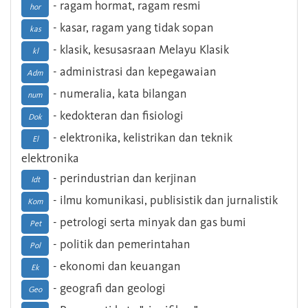
- ragam hormat, ragam resmi
hor
- kasar, ragam yang tidak sopan
kas
- klasik, kesusasraan Melayu Klasik
kl
- administrasi dan kepegawaian
Adm
- numeralia, kata bilangan
num
- kedokteran dan fisiologi
Dok
- elektronika, kelistrikan dan teknik
El
elektronika
- perindustrian dan kerjinan
Idt
- ilmu komunikasi, publisistik dan jurnalistik
Kom
- petrologi serta minyak dan gas bumi
Pet
- politik dan pemerintahan
Pol
- ekonomi dan keuangan
Ek
- geografi dan geologi
Geo