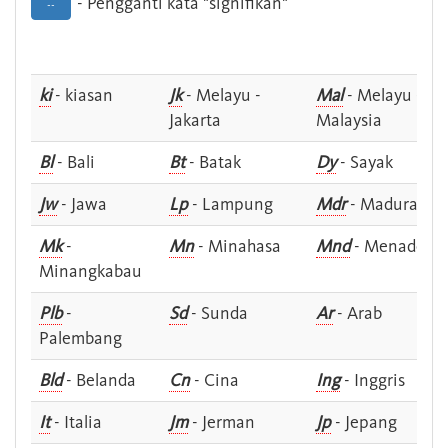
- Pengganti kata "signifikan"
--
ki
- kiasan
Jk
- Melayu -
Mal
- Melayu -
Jakarta
Malaysia
Bl
- Bali
Bt
- Batak
Dy
- Sayak
Jw
- Jawa
Lp
- Lampung
Mdr
- Madura
Mk
-
Mn
- Minahasa
Mnd
- Menado
Minangkabau
Plb
-
Sd
- Sunda
Ar
- Arab
Palembang
Bld
- Belanda
Cn
- Cina
Ing
- Inggris
It
- Italia
Jm
- Jerman
Jp
- Jepang