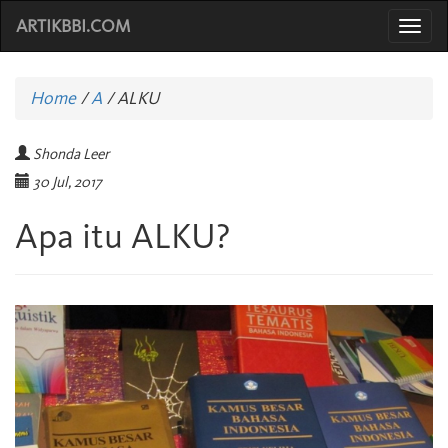
ARTIKBBI.COM
Togg
navi
Home
/
A
/
ALKU
Shonda Leer
30 Jul, 2017
Apa itu ALKU?