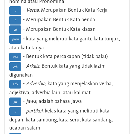
nomina atau Pronomina
-
Verba
, Merupakan Bentuk Kata Kerja
v
- Merupakan Bentuk Kata benda
n
- Merupakan Bentuk Kata kiasan
ki
- kata yang meliputi kata ganti, kata tunjuk,
pron
atau kata tanya
- Bentuk kata percakapan (tidak baku)
cak
-
Arkais
, Bentuk kata yang tidak lazim
ark
digunakan
-
Adverbia
, kata yang menjelaskan verba,
adv
adjektiva, adverbia lain, atau kalimat
-
Jawa
, adalah bahasa Jawa
Jw
-
partikel
, kelas kata yang meliputi kata
p
depan, kata sambung, kata seru, kata sandang,
ucapan salam