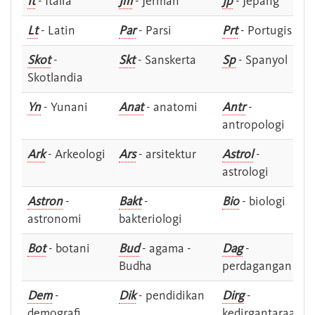
It
- Italia
Jm
- Jerman
Jp
- Jepang
Lt
- Latin
Par
- Parsi
Prt
- Portugis
Skot
-
Skt
- Sanskerta
Sp
- Spanyol
Skotlandia
Yn
- Yunani
Anat
- anatomi
Antr
-
antropologi
Ark
- Arkeologi
Ars
- arsitektur
Astrol
-
astrologi
Astron
-
Bakt
-
Bio
- biologi
astronomi
bakteriologi
Bot
- botani
Bud
- agama -
Dag
-
Budha
perdagangan
Dem
-
Dik
- pendidikan
Dirg
-
demografi
kedirgantaraan