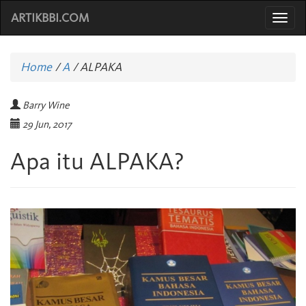
ARTIKBBI.COM
Togg
navi
Home
/
A
/
ALPAKA
Barry Wine
29 Jun, 2017
Apa itu ALPAKA?