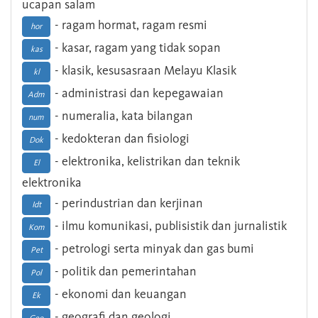
ucapan salam
- ragam hormat, ragam resmi
hor
- kasar, ragam yang tidak sopan
kas
- klasik, kesusasraan Melayu Klasik
kl
- administrasi dan kepegawaian
Adm
- numeralia, kata bilangan
num
- kedokteran dan fisiologi
Dok
- elektronika, kelistrikan dan teknik
El
elektronika
- perindustrian dan kerjinan
Idt
- ilmu komunikasi, publisistik dan jurnalistik
Kom
- petrologi serta minyak dan gas bumi
Pet
- politik dan pemerintahan
Pol
- ekonomi dan keuangan
Ek
- geografi dan geologi