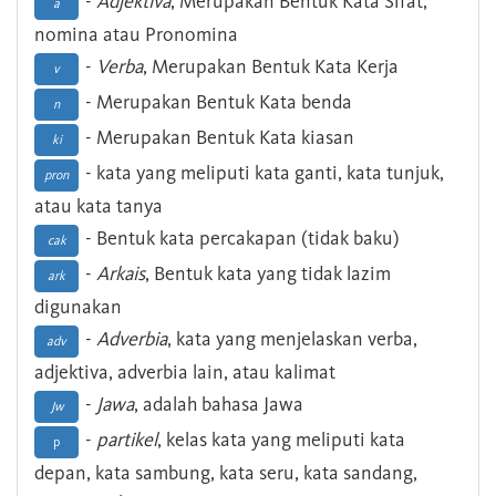
-
Adjektiva
, Merupakan Bentuk Kata Sifat,
a
nomina atau Pronomina
-
Verba
, Merupakan Bentuk Kata Kerja
v
- Merupakan Bentuk Kata benda
n
- Merupakan Bentuk Kata kiasan
ki
- kata yang meliputi kata ganti, kata tunjuk,
pron
atau kata tanya
- Bentuk kata percakapan (tidak baku)
cak
-
Arkais
, Bentuk kata yang tidak lazim
ark
digunakan
-
Adverbia
, kata yang menjelaskan verba,
adv
adjektiva, adverbia lain, atau kalimat
-
Jawa
, adalah bahasa Jawa
Jw
-
partikel
, kelas kata yang meliputi kata
p
depan, kata sambung, kata seru, kata sandang,