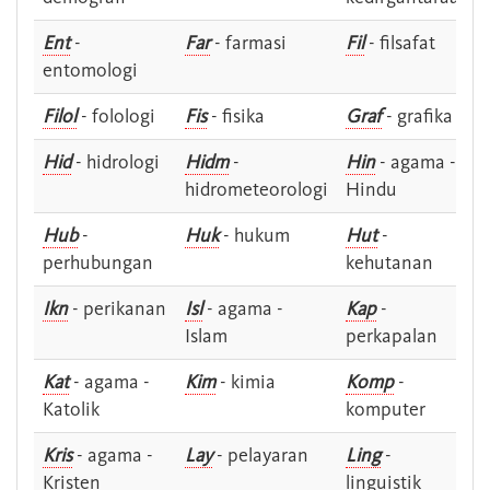
Ent
-
Far
- farmasi
Fil
- filsafat
entomologi
Filol
- folologi
Fis
- fisika
Graf
- grafika
Hid
- hidrologi
Hidm
-
Hin
- agama -
hidrometeorologi
Hindu
Hub
-
Huk
- hukum
Hut
-
perhubungan
kehutanan
Ikn
- perikanan
Isl
- agama -
Kap
-
Islam
perkapalan
Kat
- agama -
Kim
- kimia
Komp
-
Katolik
komputer
Kris
- agama -
Lay
- pelayaran
Ling
-
Kristen
linguistik