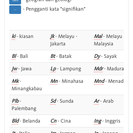
Geo
- Pengganti kata "signifikan"
--
ki
- kiasan
Jk
- Melayu -
Mal
- Melayu -
Jakarta
Malaysia
Bl
- Bali
Bt
- Batak
Dy
- Sayak
Jw
- Jawa
Lp
- Lampung
Mdr
- Madura
Mk
-
Mn
- Minahasa
Mnd
- Menado
Minangkabau
Plb
-
Sd
- Sunda
Ar
- Arab
Palembang
Bld
- Belanda
Cn
- Cina
Ing
- Inggris