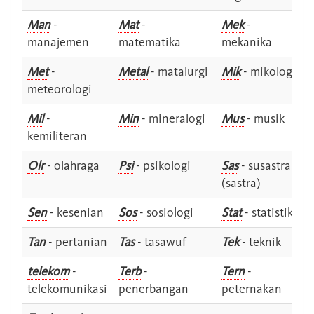
Man
-
Mat
-
Mek
-
manajemen
matematika
mekanika
Met
-
Metal
- matalurgi
Mik
- mikologi
meteorologi
Mil
-
Min
- mineralogi
Mus
- musik
kemiliteran
Olr
- olahraga
Psi
- psikologi
Sas
- susastra -
(sastra)
Sen
- kesenian
Sos
- sosiologi
Stat
- statistik
Tan
- pertanian
Tas
- tasawuf
Tek
- teknik
telekom
-
Terb
-
Tern
-
telekomunikasi
penerbangan
peternakan