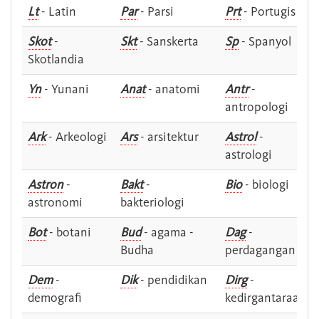
Lt
- Latin
Par
- Parsi
Prt
- Portugis
Skot
-
Skt
- Sanskerta
Sp
- Spanyol
Skotlandia
Yn
- Yunani
Anat
- anatomi
Antr
-
antropologi
Ark
- Arkeologi
Ars
- arsitektur
Astrol
-
astrologi
Astron
-
Bakt
-
Bio
- biologi
astronomi
bakteriologi
Bot
- botani
Bud
- agama -
Dag
-
Budha
perdagangan
Dem
-
Dik
- pendidikan
Dirg
-
demografi
kedirgantaraan