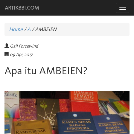
ARTIKBBI.COM
Togg
navi
Home
/
A
/
AMBEIEN
Gail Forcewind
09 Apr, 2017
Apa itu AMBEIEN?