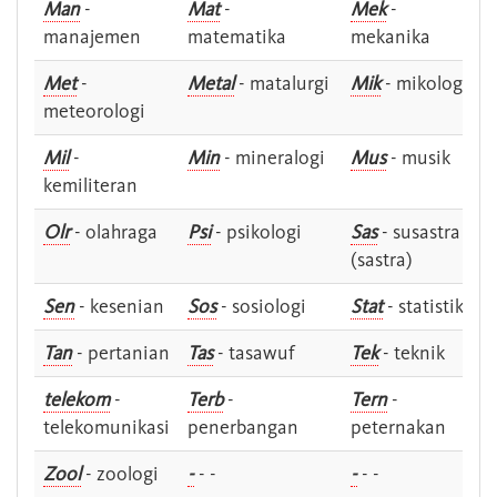
Man
-
Mat
-
Mek
-
manajemen
matematika
mekanika
Met
-
Metal
- matalurgi
Mik
- mikologi
meteorologi
Mil
-
Min
- mineralogi
Mus
- musik
kemiliteran
Olr
- olahraga
Psi
- psikologi
Sas
- susastra -
(sastra)
Sen
- kesenian
Sos
- sosiologi
Stat
- statistik
Tan
- pertanian
Tas
- tasawuf
Tek
- teknik
telekom
-
Terb
-
Tern
-
telekomunikasi
penerbangan
peternakan
Zool
- zoologi
-
- -
-
- -