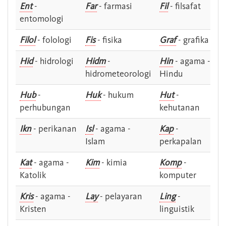
Ent
-
Far
- farmasi
Fil
- filsafat
entomologi
Filol
- folologi
Fis
- fisika
Graf
- grafika
Hid
- hidrologi
Hidm
-
Hin
- agama -
hidrometeorologi
Hindu
Hub
-
Huk
- hukum
Hut
-
perhubungan
kehutanan
Ikn
- perikanan
Isl
- agama -
Kap
-
Islam
perkapalan
Kat
- agama -
Kim
- kimia
Komp
-
Katolik
komputer
Kris
- agama -
Lay
- pelayaran
Ling
-
Kristen
linguistik