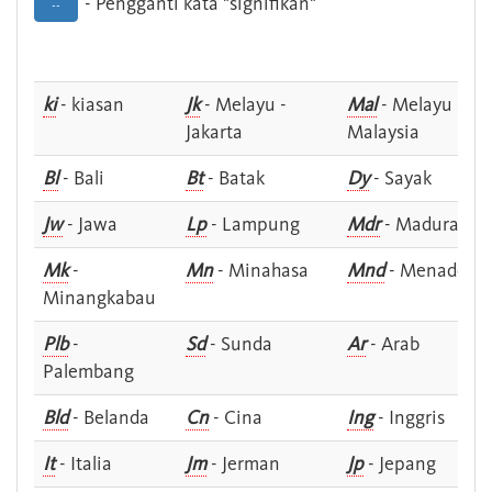
- Pengganti kata "signifikan"
--
ki
- kiasan
Jk
- Melayu -
Mal
- Melayu -
Jakarta
Malaysia
Bl
- Bali
Bt
- Batak
Dy
- Sayak
Jw
- Jawa
Lp
- Lampung
Mdr
- Madura
Mk
-
Mn
- Minahasa
Mnd
- Menado
Minangkabau
Plb
-
Sd
- Sunda
Ar
- Arab
Palembang
Bld
- Belanda
Cn
- Cina
Ing
- Inggris
It
- Italia
Jm
- Jerman
Jp
- Jepang