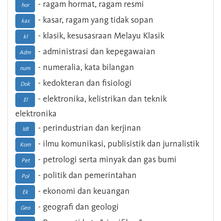
- ragam hormat, ragam resmi
hor
- kasar, ragam yang tidak sopan
kas
- klasik, kesusasraan Melayu Klasik
kl
- administrasi dan kepegawaian
Adm
- numeralia, kata bilangan
num
- kedokteran dan fisiologi
Dok
- elektronika, kelistrikan dan teknik
El
elektronika
- perindustrian dan kerjinan
Idt
- ilmu komunikasi, publisistik dan jurnalistik
Kom
- petrologi serta minyak dan gas bumi
Pet
- politik dan pemerintahan
Pol
- ekonomi dan keuangan
Ek
- geografi dan geologi
Geo