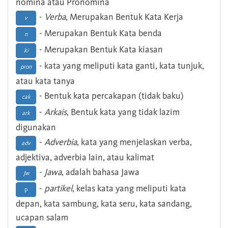
nomina atau Pronomina
-
Verba
, Merupakan Bentuk Kata Kerja
v
- Merupakan Bentuk Kata benda
n
- Merupakan Bentuk Kata kiasan
ki
- kata yang meliputi kata ganti, kata tunjuk,
pron
atau kata tanya
- Bentuk kata percakapan (tidak baku)
cak
-
Arkais
, Bentuk kata yang tidak lazim
ark
digunakan
-
Adverbia
, kata yang menjelaskan verba,
adv
adjektiva, adverbia lain, atau kalimat
-
Jawa
, adalah bahasa Jawa
Jw
-
partikel
, kelas kata yang meliputi kata
p
depan, kata sambung, kata seru, kata sandang,
ucapan salam