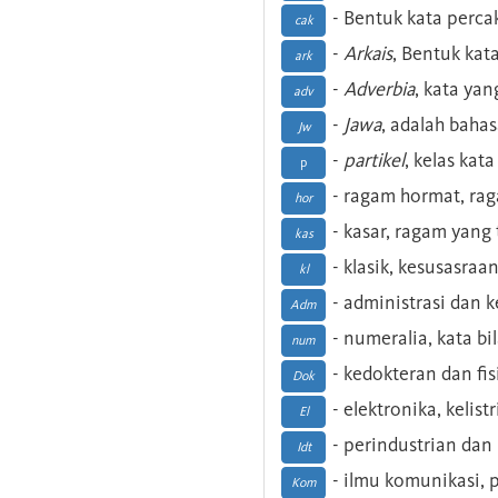
- Bentuk kata perca
cak
-
Arkais
, Bentuk kat
ark
-
Adverbia
, kata yan
adv
-
Jawa
, adalah baha
Jw
-
partikel
, kelas kat
p
- ragam hormat, ra
hor
- kasar, ragam yang
kas
- klasik, kesusasraa
kl
- administrasi dan
Adm
- numeralia, kata b
num
- kedokteran dan fis
Dok
- elektronika, kelist
El
- perindustrian dan 
Idt
- ilmu komunikasi, pu
Kom