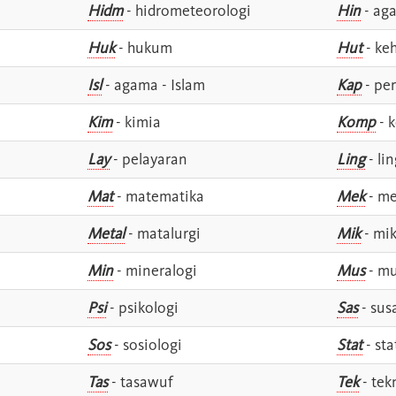
Hidm
- hidrometeorologi
Hin
- ag
Huk
- hukum
Hut
- ke
Isl
- agama - Islam
Kap
- pe
Kim
- kimia
Komp
- 
Lay
- pelayaran
Ling
- lin
Mat
- matematika
Mek
- me
Metal
- matalurgi
Mik
- mik
Min
- mineralogi
Mus
- mu
Psi
- psikologi
Sas
- susa
Sos
- sosiologi
Stat
- sta
Tas
- tasawuf
Tek
- tek