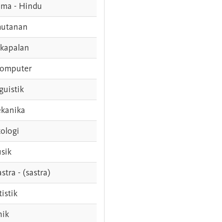
ama - Hindu
hutanan
rkapalan
komputer
guistik
kanika
ologi
sik
stra - (sastra)
tistik
nik