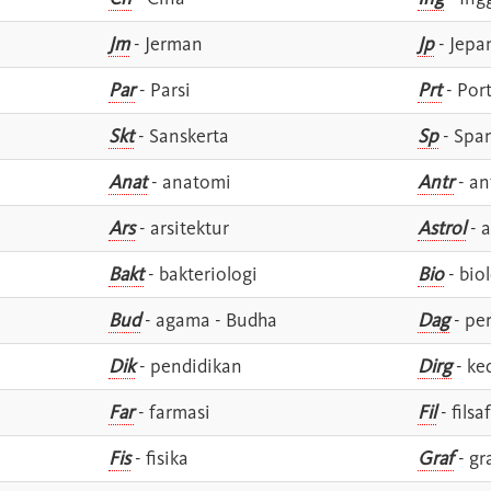
Jm
- Jerman
Jp
- Jepa
Par
- Parsi
Prt
- Por
Skt
- Sanskerta
Sp
- Spa
Anat
- anatomi
Antr
- an
Ars
- arsitektur
Astrol
- a
Bakt
- bakteriologi
Bio
- bio
Bud
- agama - Budha
Dag
- pe
Dik
- pendidikan
Dirg
- ke
Far
- farmasi
Fil
- filsa
Fis
- fisika
Graf
- gr