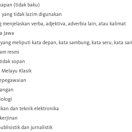
kapan (tidak baku)
a yang tidak lazim digunakan
g menjelaskan verba, adjektiva, adverbia lain, atau kalimat
sa Jawa
a yang meliputi kata depan, kata sambung, kata seru, kata s
gam resmi
 tidak sopan
n Melayu Klasik
 kepegawaian
ilangan
iologi
rikan dan teknik elektronika
kerjinan
blisistik dan jurnalistik