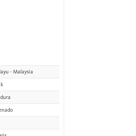
ayu - Malaysia
ak
dura
enado
gris