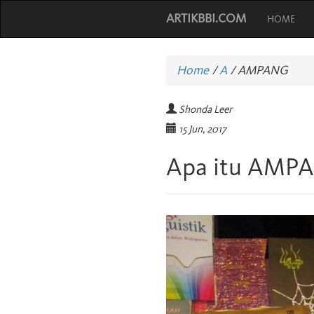
ARTIKBBI.COM
HOME
Home
/
A
/
AMPANG
Shonda Leer
15 Jun, 2017
Apa itu AMP