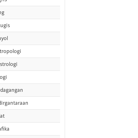
ng
tugis
nyol
tropologi
strologi
logi
rdagangan
dirgantaraan
fat
afika