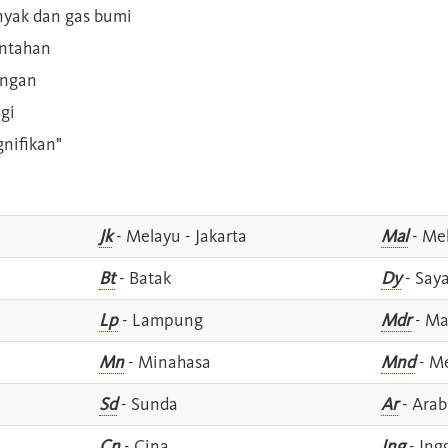
inyak dan gas bumi
intahan
angan
gi
gnifikan"
Jk
- Melayu - Jakarta
Mal
- Mel
Bt
- Batak
Dy
- Say
Lp
- Lampung
Mdr
- Ma
Mn
- Minahasa
Mnd
- M
Sd
- Sunda
Ar
- Arab
Cn
- Cina
Ing
- Ing