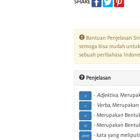
SHARE
Bantuan Penjelasan Sim
semoga bisa mudah untuk 
sebuah peribahasa Indonesi
Penjelasan
-
Adjektiva
, Merupa
a
-
Verba
, Merupakan 
v
- Merupakan Bentuk
n
- Merupakan Bentuk
ki
- kata yang meliputi
pron