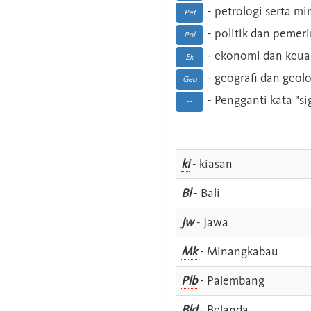
- petrologi serta m
Pet
- politik dan pemer
Pol
- ekonomi dan keu
Ek
- geografi dan geolo
Geo
- Pengganti kata "si
--
ki
- kiasan
Bl
- Bali
Jw
- Jawa
Mk
- Minangkabau
Plb
- Palembang
Bld
- Belanda