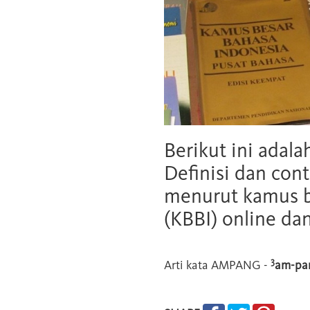
Berikut ini adala
Definisi dan cont
menurut kamus b
(KBBI) online da
3
Arti kata
AMPANG
-
am-pa