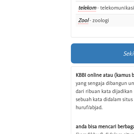
telekom
- telekomunikas
Zool
- zoologi
Sek
KBBI online atau (kamus b
yang sengaja dibangun u
dari ribuan kata dijadika
sebuah kata didalam situ
huruf/abjad.
anda bisa mencari berbag