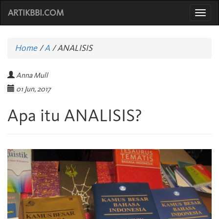
ARTIKBBI.COM
Togg
navi
Home
/
A
/
ANALISIS
Anna Mull
01 Jun, 2017
Apa itu ANALISIS?