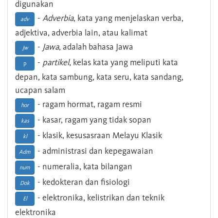
digunakan
-
Adverbia
, kata yang menjelaskan verba,
adv
adjektiva, adverbia lain, atau kalimat
-
Jawa
, adalah bahasa Jawa
Jw
-
partikel
, kelas kata yang meliputi kata
p
depan, kata sambung, kata seru, kata sandang,
ucapan salam
- ragam hormat, ragam resmi
hor
- kasar, ragam yang tidak sopan
kas
- klasik, kesusasraan Melayu Klasik
kl
- administrasi dan kepegawaian
Adm
- numeralia, kata bilangan
num
- kedokteran dan fisiologi
Dok
- elektronika, kelistrikan dan teknik
El
elektronika