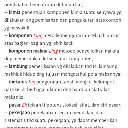
pembuatan benda kuno dr tanah liat;
--
kimia
penentuan komponen kimia suatu senyawa yg
dilakukan dng pemisahan dan pengukuran atas contoh
yg mewakili;
--
komponen
Ling
metode menguraikan sebuah unsur
atas bagian-bagian yg lebih kecil;
--
komponen makna
Ling
metode penyelidikan makna
dng memecahkan leksem atas komponen;
--
lambung
pemeriksaan yg dilakukan thd isi lambung
makhluk hidup dng tujuan mengetahui pola makannya;
--
mekanis
Tan
penguraian tanah menjadi kelompok
partikel dr berbagai ukuran dng bantuan alat-alat
mekanis;
--
pasar
Ek
telaah tt potensi, lokasi, sifat, dan ciri pasar;
--
pekerjaan
penelaahan secara mendalam dan
sistematis thd suatu pekerjaan, yg dapat memberikan