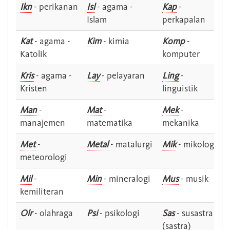
Ikn
- perikanan
Isl
- agama -
Kap
-
Islam
perkapalan
Kat
- agama -
Kim
- kimia
Komp
-
Katolik
komputer
Kris
- agama -
Lay
- pelayaran
Ling
-
Kristen
linguistik
Man
-
Mat
-
Mek
-
manajemen
matematika
mekanika
Met
-
Metal
- matalurgi
Mik
- mikologi
meteorologi
Mil
-
Min
- mineralogi
Mus
- musik
kemiliteran
Olr
- olahraga
Psi
- psikologi
Sas
- susastra -
(sastra)