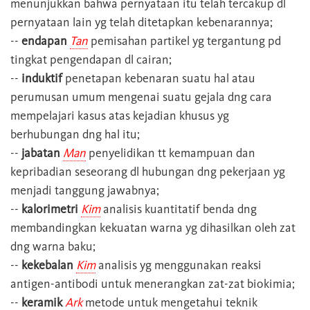
menunjukkan bahwa pernyataan itu telah tercakup dl
pernyataan lain yg telah ditetapkan kebenarannya;
--
endapan
Tan
pemisahan partikel yg tergantung pd
tingkat pengendapan dl cairan;
--
induktif
penetapan kebenaran suatu hal atau
perumusan umum mengenai suatu gejala dng cara
mempelajari kasus atas kejadian khusus yg
berhubungan dng hal itu;
--
jabatan
Man
penyelidikan tt kemampuan dan
kepribadian seseorang dl hubungan dng pekerjaan yg
menjadi tanggung jawabnya;
--
kalorimetri
Kim
analisis kuantitatif benda dng
membandingkan kekuatan warna yg dihasilkan oleh zat
dng warna baku;
--
kekebalan
Kim
analisis yg menggunakan reaksi
antigen-antibodi untuk menerangkan zat-zat biokimia;
--
keramik
Ark
metode untuk mengetahui teknik