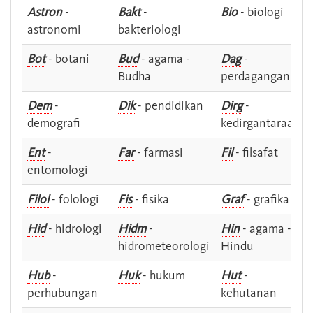
Astron
-
Bakt
-
Bio
- biologi
astronomi
bakteriologi
Bot
- botani
Bud
- agama -
Dag
-
Budha
perdagangan
Dem
-
Dik
- pendidikan
Dirg
-
demografi
kedirgantaraan
Ent
-
Far
- farmasi
Fil
- filsafat
entomologi
Filol
- folologi
Fis
- fisika
Graf
- grafika
Hid
- hidrologi
Hidm
-
Hin
- agama -
hidrometeorologi
Hindu
Hub
-
Huk
- hukum
Hut
-
perhubungan
kehutanan