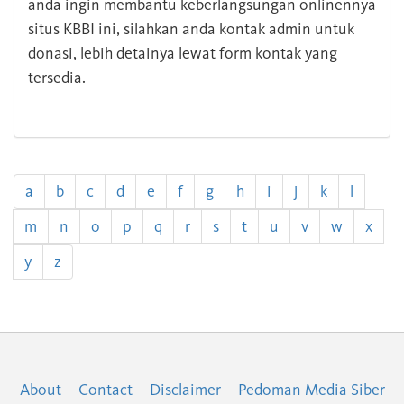
anda ingin membantu keberlangsungan onlinennya
situs KBBI ini, silahkan anda kontak admin untuk
donasi, lebih detainya lewat form kontak yang
tersedia.
a
b
c
d
e
f
g
h
i
j
k
l
m
n
o
p
q
r
s
t
u
v
w
x
y
z
About
Contact
Disclaimer
Pedoman Media Siber