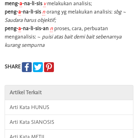
meng-
a
-na-li-sis
v
melakukan analisis;
peng-
a
-na-li-sis
n
orang yg melakukan analisis:
sbg ~
Saudara harus objektif;
peng-
a
-na-li-sis-an
n
proses, cara, perbuatan
menganalisis: ~
puisi atas bait demi bait sebenarnya
kurang sempurna
SHARE
Artikel Terkait
Arti Kata HUNUS
Arti Kata SIANOSIS
Arti Kata METIL