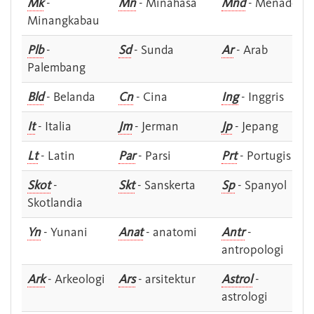
Mk
-
Mn
- Minahasa
Mnd
- Menado
Minangkabau
Plb
-
Sd
- Sunda
Ar
- Arab
Palembang
Bld
- Belanda
Cn
- Cina
Ing
- Inggris
It
- Italia
Jm
- Jerman
Jp
- Jepang
Lt
- Latin
Par
- Parsi
Prt
- Portugis
Skot
-
Skt
- Sanskerta
Sp
- Spanyol
Skotlandia
Yn
- Yunani
Anat
- anatomi
Antr
-
antropologi
Ark
- Arkeologi
Ars
- arsitektur
Astrol
-
astrologi