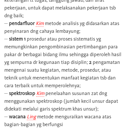
keterangan tt tugas, tanggung jawab, dan sifat
pekerjaan, untuk dapat melaksanakan pekerjaan tsb
dng baik;
--
pendarfluor
Kim
metode analisis yg didasarkan atas
penyinaran dng cahaya lembayung;
--
sistem 1
prosedur atau proses sistematis yg
memungkinkan pengombinasian pertimbangan para
pakar dr berbagai bidang ilmu sehingga diperoleh hasil
yg sempurna dr kegunaan tiap disiplin;
2
pengamatan
mengenai suatu kegiatan, metode, prosedur, atau
teknik untuk menentukan manfaat kegiatan tsb dan
cara terbaik untuk memperolehnya;
--
spektroskop
Kim
penelaahan susunan zat dng
menggunakan spektroskop (jumlah kecil unsur dapat
didekati melalui garis spektrum khas unsur);
--
wacana
Ling
metode menguraikan wacana atas
bagian-bagian yg berfungsi