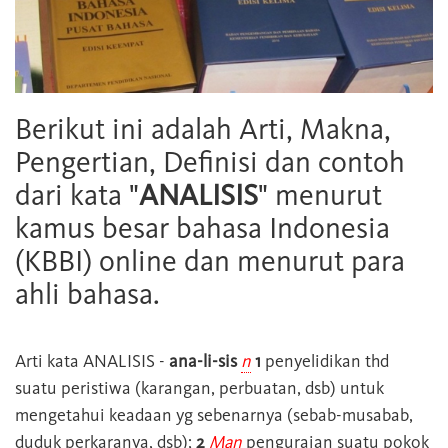
Berikut ini adalah Arti, Makna,
Pengertian, Definisi dan contoh
dari kata "
ANALISIS
" menurut
kamus besar bahasa Indonesia
(KBBI) online dan menurut para
ahli bahasa.
Arti kata
ANALISIS
-
ana-li-sis
n
1
penyelidikan thd
suatu peristiwa (karangan, perbuatan, dsb) untuk
mengetahui keadaan yg sebenarnya (sebab-musabab,
duduk perkaranya, dsb);
2
Man
penguraian suatu pokok