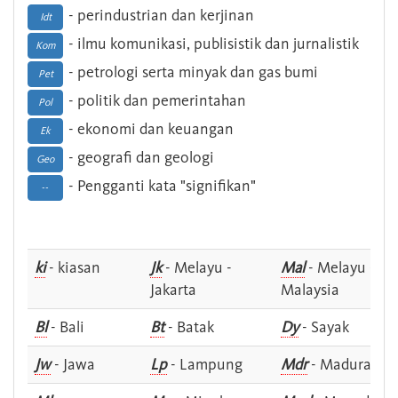
- perindustrian dan kerjinan
Idt
- ilmu komunikasi, publisistik dan jurnalistik
Kom
- petrologi serta minyak dan gas bumi
Pet
- politik dan pemerintahan
Pol
- ekonomi dan keuangan
Ek
- geografi dan geologi
Geo
- Pengganti kata "signifikan"
--
ki
- kiasan
Jk
- Melayu -
Mal
- Melayu -
Jakarta
Malaysia
Bl
- Bali
Bt
- Batak
Dy
- Sayak
Jw
- Jawa
Lp
- Lampung
Mdr
- Madura