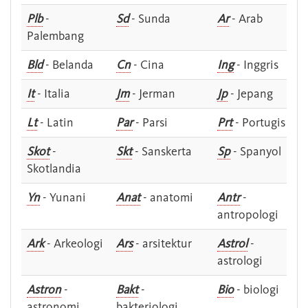
Plb
-
Sd
- Sunda
Ar
- Arab
Palembang
Bld
- Belanda
Cn
- Cina
Ing
- Inggris
It
- Italia
Jm
- Jerman
Jp
- Jepang
Lt
- Latin
Par
- Parsi
Prt
- Portugis
Skot
-
Skt
- Sanskerta
Sp
- Spanyol
Skotlandia
Yn
- Yunani
Anat
- anatomi
Antr
-
antropologi
Ark
- Arkeologi
Ars
- arsitektur
Astrol
-
astrologi
Astron
-
Bakt
-
Bio
- biologi
astronomi
bakteriologi