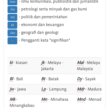
- ilmu komunikasi, publisistik dan jurnalistik
Kom
- petrologi serta minyak dan gas bumi
Pet
- politik dan pemerintahan
Pol
- ekonomi dan keuangan
Ek
- geografi dan geologi
Geo
- Pengganti kata "signifikan"
--
ki
- kiasan
Jk
- Melayu -
Mal
- Melayu -
Jakarta
Malaysia
Bl
- Bali
Bt
- Batak
Dy
- Sayak
Jw
- Jawa
Lp
- Lampung
Mdr
- Madura
Mk
-
Mn
- Minahasa
Mnd
- Menado
Minangkabau