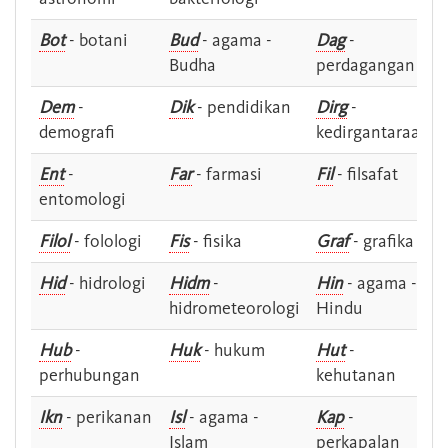
Bot
- botani
Bud
- agama -
Dag
-
Budha
perdagangan
Dem
-
Dik
- pendidikan
Dirg
-
demografi
kedirgantaraan
Ent
-
Far
- farmasi
Fil
- filsafat
entomologi
Filol
- folologi
Fis
- fisika
Graf
- grafika
Hid
- hidrologi
Hidm
-
Hin
- agama -
hidrometeorologi
Hindu
Hub
-
Huk
- hukum
Hut
-
perhubungan
kehutanan
Ikn
- perikanan
Isl
- agama -
Kap
-
Islam
perkapalan