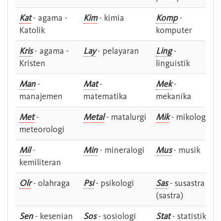
Kat
- agama -
Kim
- kimia
Komp
-
Katolik
komputer
Kris
- agama -
Lay
- pelayaran
Ling
-
Kristen
linguistik
Man
-
Mat
-
Mek
-
manajemen
matematika
mekanika
Met
-
Metal
- matalurgi
Mik
- mikologi
meteorologi
Mil
-
Min
- mineralogi
Mus
- musik
kemiliteran
Olr
- olahraga
Psi
- psikologi
Sas
- susastra -
(sastra)
Sen
- kesenian
Sos
- sosiologi
Stat
- statistik