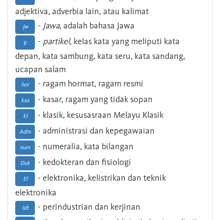
adjektiva, adverbia lain, atau kalimat
-
Jawa
, adalah bahasa Jawa
Jw
-
partikel
, kelas kata yang meliputi kata
p
depan, kata sambung, kata seru, kata sandang,
ucapan salam
- ragam hormat, ragam resmi
hor
- kasar, ragam yang tidak sopan
kas
- klasik, kesusasraan Melayu Klasik
kl
- administrasi dan kepegawaian
Adm
- numeralia, kata bilangan
num
- kedokteran dan fisiologi
Dok
- elektronika, kelistrikan dan teknik
El
elektronika
- perindustrian dan kerjinan
Idt