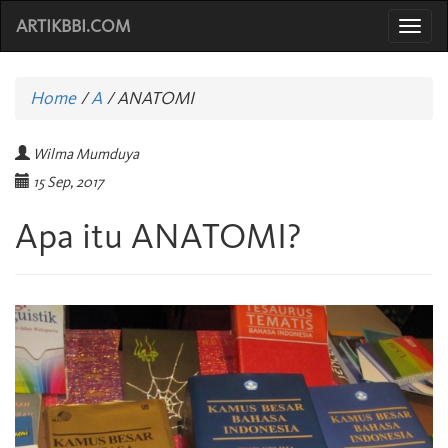
ARTIKBBI.COM
Togg
navi
Home
/
A
/
ANATOMI
Wilma Mumduya
15 Sep, 2017
Apa itu ANATOMI?