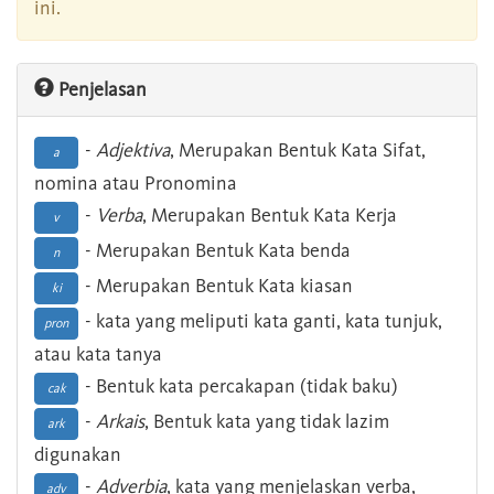
ini.
Penjelasan
-
Adjektiva
, Merupakan Bentuk Kata Sifat,
a
nomina atau Pronomina
-
Verba
, Merupakan Bentuk Kata Kerja
v
- Merupakan Bentuk Kata benda
n
- Merupakan Bentuk Kata kiasan
ki
- kata yang meliputi kata ganti, kata tunjuk,
pron
atau kata tanya
- Bentuk kata percakapan (tidak baku)
cak
-
Arkais
, Bentuk kata yang tidak lazim
ark
digunakan
-
Adverbia
, kata yang menjelaskan verba,
adv