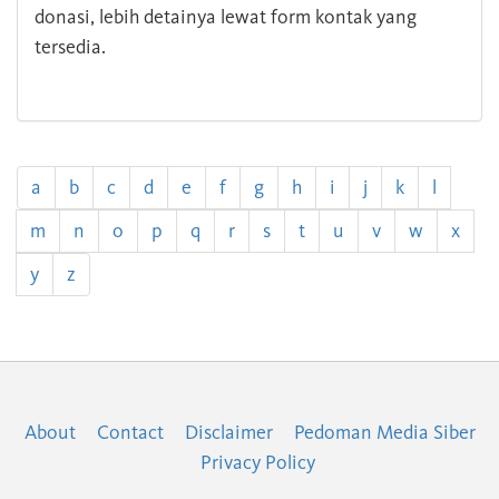
donasi, lebih detainya lewat form kontak yang
tersedia.
a
b
c
d
e
f
g
h
i
j
k
l
m
n
o
p
q
r
s
t
u
v
w
x
y
z
About
Contact
Disclaimer
Pedoman Media Siber
Privacy Policy