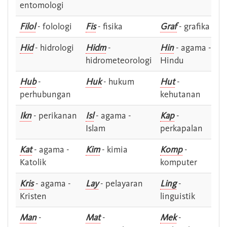
entomologi
Filol
- folologi
Fis
- fisika
Graf
- grafika
Hid
- hidrologi
Hidm
-
Hin
- agama -
hidrometeorologi
Hindu
Hub
-
Huk
- hukum
Hut
-
perhubungan
kehutanan
Ikn
- perikanan
Isl
- agama -
Kap
-
Islam
perkapalan
Kat
- agama -
Kim
- kimia
Komp
-
Katolik
komputer
Kris
- agama -
Lay
- pelayaran
Ling
-
Kristen
linguistik
Man
-
Mat
-
Mek
-