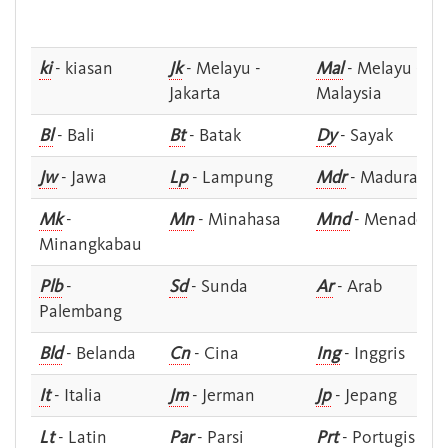
ki
- kiasan
Jk
- Melayu -
Mal
- Melayu -
Jakarta
Malaysia
Bl
- Bali
Bt
- Batak
Dy
- Sayak
Jw
- Jawa
Lp
- Lampung
Mdr
- Madura
Mk
-
Mn
- Minahasa
Mnd
- Menado
Minangkabau
Plb
-
Sd
- Sunda
Ar
- Arab
Palembang
Bld
- Belanda
Cn
- Cina
Ing
- Inggris
It
- Italia
Jm
- Jerman
Jp
- Jepang
Lt
- Latin
Par
- Parsi
Prt
- Portugis