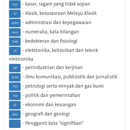
- kasar, ragam yang tidak sopan
kas
- klasik, kesusasraan Melayu Klasik
kl
- administrasi dan kepegawaian
Adm
- numeralia, kata bilangan
num
- kedokteran dan fisiologi
Dok
- elektronika, kelistrikan dan teknik
El
elektronika
- perindustrian dan kerjinan
Idt
- ilmu komunikasi, publisistik dan jurnalistik
Kom
- petrologi serta minyak dan gas bumi
Pet
- politik dan pemerintahan
Pol
- ekonomi dan keuangan
Ek
- geografi dan geologi
Geo
- Pengganti kata "signifikan"
--