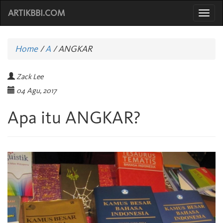
ARTIKBBI.COM
Togg
navi
Home
/
A
/
ANGKAR
Zack Lee
04 Agu, 2017
Apa itu ANGKAR?