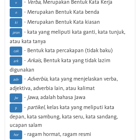
-
Verba
, Merupakan Bentuk Kata Kerja
v
- Merupakan Bentuk Kata benda
n
- Merupakan Bentuk Kata kiasan
ki
- kata yang meliputi kata ganti, kata tunjuk,
pron
atau kata tanya
- Bentuk kata percakapan (tidak baku)
cak
-
Arkais
, Bentuk kata yang tidak lazim
ark
digunakan
-
Adverbia
, kata yang menjelaskan verba,
adv
adjektiva, adverbia lain, atau kalimat
-
Jawa
, adalah bahasa Jawa
Jw
-
partikel
, kelas kata yang meliputi kata
p
depan, kata sambung, kata seru, kata sandang,
ucapan salam
- ragam hormat, ragam resmi
hor