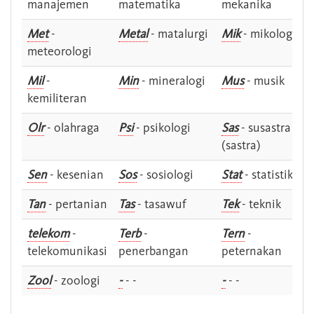
manajemen
matematika
mekanika
Met
-
Metal
- matalurgi
Mik
- mikologi
meteorologi
Mil
-
Min
- mineralogi
Mus
- musik
kemiliteran
Olr
- olahraga
Psi
- psikologi
Sas
- susastra -
(sastra)
Sen
- kesenian
Sos
- sosiologi
Stat
- statistik
Tan
- pertanian
Tas
- tasawuf
Tek
- teknik
telekom
-
Terb
-
Tern
-
telekomunikasi
penerbangan
peternakan
Zool
- zoologi
-
- -
-
- -