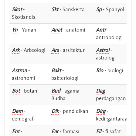
Skot
-
Skt
- Sanskerta
Sp
- Spanyol
Skotlandia
Yn
- Yunani
Anat
- anatomi
Antr
-
antropologi
Ark
- Arkeologi
Ars
- arsitektur
Astrol
-
astrologi
Astron
-
Bakt
-
Bio
- biologi
astronomi
bakteriologi
Bot
- botani
Bud
- agama -
Dag
-
Budha
perdagangan
Dem
-
Dik
- pendidikan
Dirg
-
demografi
kedirgantaraan
Ent
-
Far
- farmasi
Fil
- filsafat