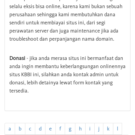
selalu eksis bisa online, karena kami bukan sebuah
perusahaan sehingga kami membutuhkan dana
sendiri untuk membiayai situs ini, dari segi
perawatan server dan juga maintenance jika ada
troubleshoot dan perpanjangan nama domain.
Donasi
- jika anda merasa situs ini bermanfaat dan
anda ingin membantu keberlangsungan onlinennya
situs KBBI ini, silahkan anda kontak admin untuk
donasi, lebih detainya lewat form kontak yang
tersedia.
a
b
c
d
e
f
g
h
i
j
k
l