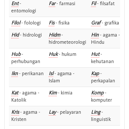
Ent
-
Far
- farmasi
Fil
- filsafat
entomologi
Filol
- folologi
Fis
- fisika
Graf
- grafika
Hid
- hidrologi
Hidm
-
Hin
- agama -
hidrometeorologi
Hindu
Hub
-
Huk
- hukum
Hut
-
perhubungan
kehutanan
Ikn
- perikanan
Isl
- agama -
Kap
-
Islam
perkapalan
Kat
- agama -
Kim
- kimia
Komp
-
Katolik
komputer
Kris
- agama -
Lay
- pelayaran
Ling
-
Kristen
linguistik