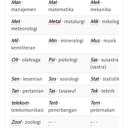
Man
-
Mat
-
Mek
-
manajemen
matematika
mekanika
Met
-
Metal
- matalurgi
Mik
- mikologi
meteorologi
Mil
-
Min
- mineralogi
Mus
- musik
kemiliteran
Olr
- olahraga
Psi
- psikologi
Sas
- susastra -
(sastra)
Sen
- kesenian
Sos
- sosiologi
Stat
- statistik
Tan
- pertanian
Tas
- tasawuf
Tek
- teknik
telekom
-
Terb
-
Tern
-
telekomunikasi
penerbangan
peternakan
Zool
- zoologi
-
- -
-
- -