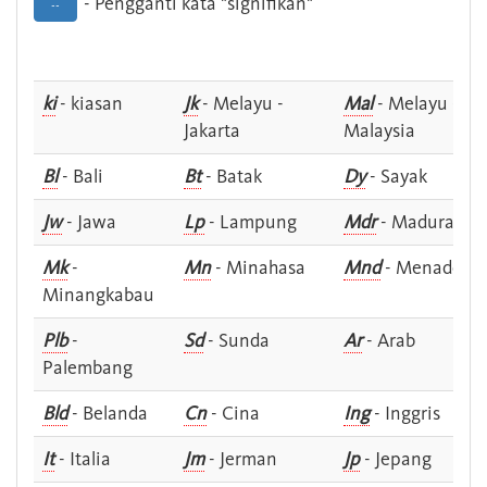
- Pengganti kata "signifikan"
--
ki
- kiasan
Jk
- Melayu -
Mal
- Melayu -
Jakarta
Malaysia
Bl
- Bali
Bt
- Batak
Dy
- Sayak
Jw
- Jawa
Lp
- Lampung
Mdr
- Madura
Mk
-
Mn
- Minahasa
Mnd
- Menado
Minangkabau
Plb
-
Sd
- Sunda
Ar
- Arab
Palembang
Bld
- Belanda
Cn
- Cina
Ing
- Inggris
It
- Italia
Jm
- Jerman
Jp
- Jepang