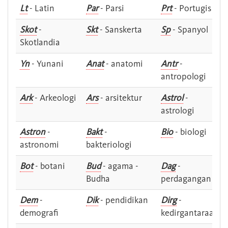
Lt
- Latin
Par
- Parsi
Prt
- Portugis
Skot
-
Skt
- Sanskerta
Sp
- Spanyol
Skotlandia
Yn
- Yunani
Anat
- anatomi
Antr
-
antropologi
Ark
- Arkeologi
Ars
- arsitektur
Astrol
-
astrologi
Astron
-
Bakt
-
Bio
- biologi
astronomi
bakteriologi
Bot
- botani
Bud
- agama -
Dag
-
Budha
perdagangan
Dem
-
Dik
- pendidikan
Dirg
-
demografi
kedirgantaraan