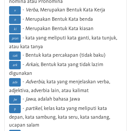
nomina atau Pronomina
-
Verba
, Merupakan Bentuk Kata Kerja
v
- Merupakan Bentuk Kata benda
n
- Merupakan Bentuk Kata kiasan
ki
- kata yang meliputi kata ganti, kata tunjuk,
pron
atau kata tanya
- Bentuk kata percakapan (tidak baku)
cak
-
Arkais
, Bentuk kata yang tidak lazim
ark
digunakan
-
Adverbia
, kata yang menjelaskan verba,
adv
adjektiva, adverbia lain, atau kalimat
-
Jawa
, adalah bahasa Jawa
Jw
-
partikel
, kelas kata yang meliputi kata
p
depan, kata sambung, kata seru, kata sandang,
ucapan salam