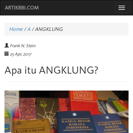
ARTIKBBI.COM
Togg
navi
Home
/
A
/
ANGKLUNG
Frank N. Stein
25 Apr, 2017
Apa itu ANGKLUNG?