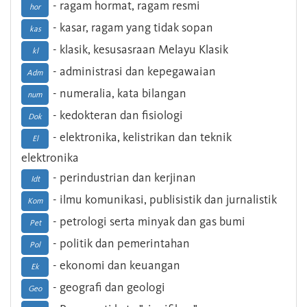
- ragam hormat, ragam resmi
hor
- kasar, ragam yang tidak sopan
kas
- klasik, kesusasraan Melayu Klasik
kl
- administrasi dan kepegawaian
Adm
- numeralia, kata bilangan
num
- kedokteran dan fisiologi
Dok
- elektronika, kelistrikan dan teknik
El
elektronika
- perindustrian dan kerjinan
Idt
- ilmu komunikasi, publisistik dan jurnalistik
Kom
- petrologi serta minyak dan gas bumi
Pet
- politik dan pemerintahan
Pol
- ekonomi dan keuangan
Ek
- geografi dan geologi
Geo