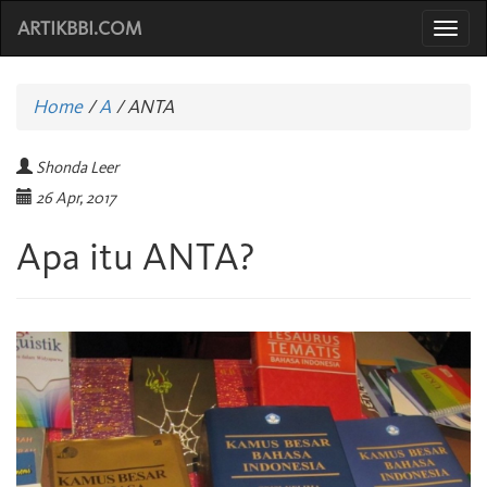
ARTIKBBI.COM
Togg
navi
Home
/
A
/
ANTA
Shonda Leer
26 Apr, 2017
Apa itu ANTA?