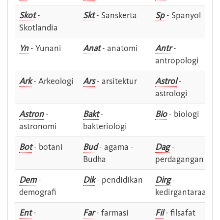
Skot
-
Skt
- Sanskerta
Sp
- Spanyol
Skotlandia
Yn
- Yunani
Anat
- anatomi
Antr
-
antropologi
Ark
- Arkeologi
Ars
- arsitektur
Astrol
-
astrologi
Astron
-
Bakt
-
Bio
- biologi
astronomi
bakteriologi
Bot
- botani
Bud
- agama -
Dag
-
Budha
perdagangan
Dem
-
Dik
- pendidikan
Dirg
-
demografi
kedirgantaraan
Ent
-
Far
- farmasi
Fil
- filsafat