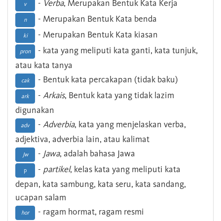
-
Verba
, Merupakan Bentuk Kata Kerja
v
- Merupakan Bentuk Kata benda
n
- Merupakan Bentuk Kata kiasan
ki
- kata yang meliputi kata ganti, kata tunjuk,
pron
atau kata tanya
- Bentuk kata percakapan (tidak baku)
cak
-
Arkais
, Bentuk kata yang tidak lazim
ark
digunakan
-
Adverbia
, kata yang menjelaskan verba,
adv
adjektiva, adverbia lain, atau kalimat
-
Jawa
, adalah bahasa Jawa
Jw
-
partikel
, kelas kata yang meliputi kata
p
depan, kata sambung, kata seru, kata sandang,
ucapan salam
- ragam hormat, ragam resmi
hor