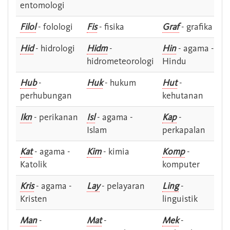
entomologi
Filol
- folologi
Fis
- fisika
Graf
- grafika
Hid
- hidrologi
Hidm
-
Hin
- agama -
hidrometeorologi
Hindu
Hub
-
Huk
- hukum
Hut
-
perhubungan
kehutanan
Ikn
- perikanan
Isl
- agama -
Kap
-
Islam
perkapalan
Kat
- agama -
Kim
- kimia
Komp
-
Katolik
komputer
Kris
- agama -
Lay
- pelayaran
Ling
-
Kristen
linguistik
Man
-
Mat
-
Mek
-