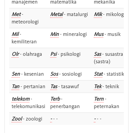
manajemen
matematika
mekanika
Met
-
Metal
- matalurgi
Mik
- mikologi
meteorologi
Mil
-
Min
- mineralogi
Mus
- musik
kemiliteran
Olr
- olahraga
Psi
- psikologi
Sas
- susastra -
(sastra)
Sen
- kesenian
Sos
- sosiologi
Stat
- statistik
Tan
- pertanian
Tas
- tasawuf
Tek
- teknik
telekom
-
Terb
-
Tern
-
telekomunikasi
penerbangan
peternakan
Zool
- zoologi
-
- -
-
- -