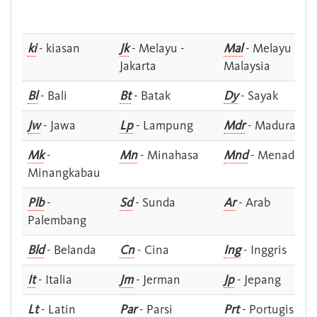
ki
- kiasan
Jk
- Melayu -
Mal
- Melayu -
Jakarta
Malaysia
Bl
- Bali
Bt
- Batak
Dy
- Sayak
Jw
- Jawa
Lp
- Lampung
Mdr
- Madura
Mk
-
Mn
- Minahasa
Mnd
- Menado
Minangkabau
Plb
-
Sd
- Sunda
Ar
- Arab
Palembang
Bld
- Belanda
Cn
- Cina
Ing
- Inggris
It
- Italia
Jm
- Jerman
Jp
- Jepang
Lt
- Latin
Par
- Parsi
Prt
- Portugis