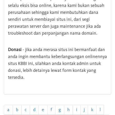
selalu eksis bisa online, karena kami bukan sebuah
perusahaan sehingga kami membutuhkan dana
sendiri untuk membiayai situs ini, dari segi
perawatan server dan juga maintenance jika ada
troubleshoot dan perpanjangan nama domain.
Donasi
- jika anda merasa situs ini bermanfaat dan
anda ingin membantu keberlangsungan onlinennya
situs KBBI ini, silahkan anda kontak admin untuk
donasi, lebih detainya lewat form kontak yang
tersedia.
a
b
c
d
e
f
g
h
i
j
k
l