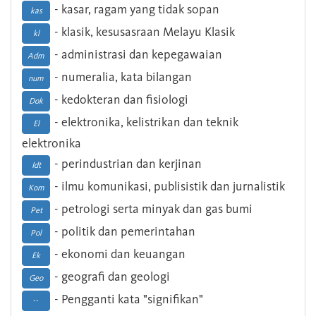
- kasar, ragam yang tidak sopan
kas
- klasik, kesusasraan Melayu Klasik
kl
- administrasi dan kepegawaian
Adm
- numeralia, kata bilangan
num
- kedokteran dan fisiologi
Dok
- elektronika, kelistrikan dan teknik
El
elektronika
- perindustrian dan kerjinan
Idt
- ilmu komunikasi, publisistik dan jurnalistik
Kom
- petrologi serta minyak dan gas bumi
Pet
- politik dan pemerintahan
Pol
- ekonomi dan keuangan
Ek
- geografi dan geologi
Geo
- Pengganti kata "signifikan"
--