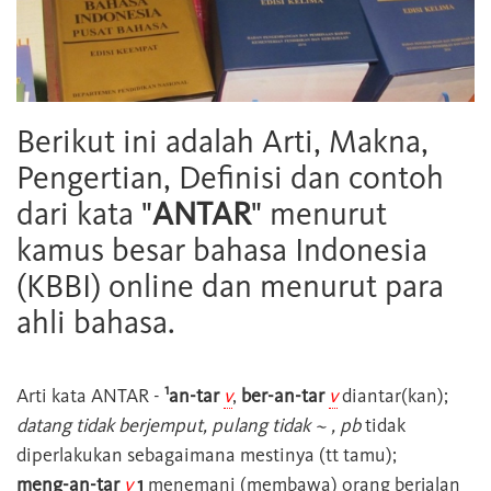
Berikut ini adalah Arti, Makna,
Pengertian, Definisi dan contoh
dari kata "
ANTAR
" menurut
kamus besar bahasa Indonesia
(KBBI) online dan menurut para
ahli bahasa.
1
Arti kata
ANTAR
-
an-tar
v
,
ber-an-tar
v
diantar(kan);
datang tidak berjemput, pulang tidak ~ , pb
tidak
diperlakukan sebagaimana mestinya (tt tamu);
meng-an-tar
v
1
menemani (membawa) orang berjalan