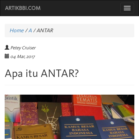
ARTIKBBI.COM
Togg
navi
Home
/
A
/
ANTAR
Petey Cruiser
04 Mar, 2017
Apa itu ANTAR?