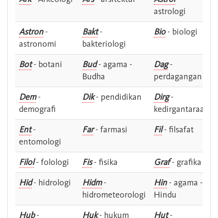
astrologi
Astron
-
Bakt
-
Bio
- biologi
astronomi
bakteriologi
Bot
- botani
Bud
- agama -
Dag
-
Budha
perdagangan
Dem
-
Dik
- pendidikan
Dirg
-
demografi
kedirgantaraan
Ent
-
Far
- farmasi
Fil
- filsafat
entomologi
Filol
- folologi
Fis
- fisika
Graf
- grafika
Hid
- hidrologi
Hidm
-
Hin
- agama -
hidrometeorologi
Hindu
Hub
-
Huk
- hukum
Hut
-