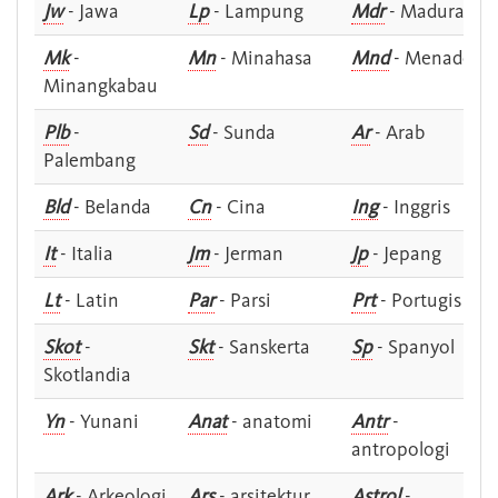
Jw
- Jawa
Lp
- Lampung
Mdr
- Madura
Mk
-
Mn
- Minahasa
Mnd
- Menado
Minangkabau
Plb
-
Sd
- Sunda
Ar
- Arab
Palembang
Bld
- Belanda
Cn
- Cina
Ing
- Inggris
It
- Italia
Jm
- Jerman
Jp
- Jepang
Lt
- Latin
Par
- Parsi
Prt
- Portugis
Skot
-
Skt
- Sanskerta
Sp
- Spanyol
Skotlandia
Yn
- Yunani
Anat
- anatomi
Antr
-
antropologi
Ark
- Arkeologi
Ars
- arsitektur
Astrol
-