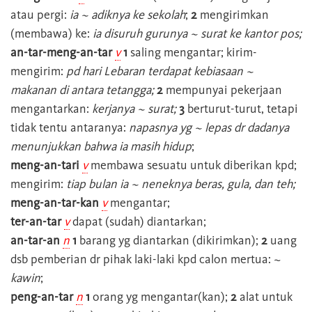
atau pergi:
ia ~ adiknya ke sekolah
;
2
mengirimkan
(membawa) ke:
ia disuruh gurunya ~ surat ke kantor pos;
an-tar-meng-an-tar
v
1
saling mengantar; kirim-
mengirim:
pd hari Lebaran terdapat kebiasaan ~
makanan di antara tetangga;
2
mempunyai pekerjaan
mengantarkan:
kerjanya ~ surat;
3
berturut-turut, tetapi
tidak tentu antaranya:
napasnya yg ~ lepas dr dadanya
menunjukkan bahwa ia masih hidup
;
meng-an-tari
v
membawa sesuatu untuk diberikan kpd;
mengirim:
tiap bulan ia ~ neneknya beras, gula, dan teh;
meng-an-tar-kan
v
mengantar;
ter-an-tar
v
dapat (sudah) diantarkan;
an-tar-an
n
1
barang yg diantarkan (dikirimkan);
2
uang
dsb pemberian dr pihak laki-laki kpd calon mertua: ~
kawin
;
peng-an-tar
n
1
orang yg mengantar(kan);
2
alat untuk