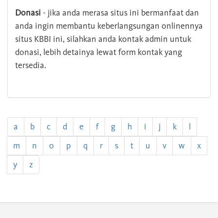
Donasi
- jika anda merasa situs ini bermanfaat dan
anda ingin membantu keberlangsungan onlinennya
situs KBBI ini, silahkan anda kontak admin untuk
donasi, lebih detainya lewat form kontak yang
tersedia.
a
b
c
d
e
f
g
h
i
j
k
l
m
n
o
p
q
r
s
t
u
v
w
x
y
z