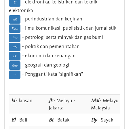
- elektronika, kelistrikan dan teknik
El
elektronika
- perindustrian dan kerjinan
Idt
- ilmu komunikasi, publisistik dan jurnalistik
Kom
- petrologi serta minyak dan gas bumi
Pet
- politik dan pemerintahan
Pol
- ekonomi dan keuangan
Ek
- geografi dan geologi
Geo
- Pengganti kata "signifikan"
--
ki
- kiasan
Jk
- Melayu -
Mal
- Melayu -
Jakarta
Malaysia
Bl
- Bali
Bt
- Batak
Dy
- Sayak