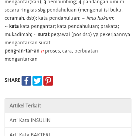
mengantar(kan);
3
pembimbing;
4
pandangan umum
secara ringkas sbg pendahuluan (mengenai isi buku,
ceramah, dsb); kata pendahuluan: ~
ilmu hukum;
~
kata
kata pengantar; kata pendahuluan; prakata;
mukadimah; ~
surat
pegawai (pos dsb) yg pekerjaannya
mengantarkan surat;
peng-an-tar-an
n
proses, cara, perbuatan
mengantarkan
SHARE
Artikel Terkait
Arti Kata INSULIN
Arti Kata BAKTERI