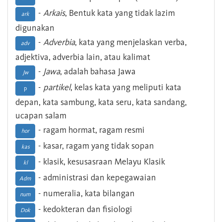
-
Arkais
, Bentuk kata yang tidak lazim
ark
digunakan
-
Adverbia
, kata yang menjelaskan verba,
adv
adjektiva, adverbia lain, atau kalimat
-
Jawa
, adalah bahasa Jawa
Jw
-
partikel
, kelas kata yang meliputi kata
p
depan, kata sambung, kata seru, kata sandang,
ucapan salam
- ragam hormat, ragam resmi
hor
- kasar, ragam yang tidak sopan
kas
- klasik, kesusasraan Melayu Klasik
kl
- administrasi dan kepegawaian
Adm
- numeralia, kata bilangan
num
- kedokteran dan fisiologi
Dok