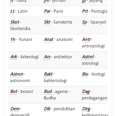
It
- Italia
Jm
- Jerman
Jp
- Jepang
Lt
- Latin
Par
- Parsi
Prt
- Portugis
Skot
-
Skt
- Sanskerta
Sp
- Spanyol
Skotlandia
Yn
- Yunani
Anat
- anatomi
Antr
-
antropologi
Ark
- Arkeologi
Ars
- arsitektur
Astrol
-
astrologi
Astron
-
Bakt
-
Bio
- biologi
astronomi
bakteriologi
Bot
- botani
Bud
- agama -
Dag
-
Budha
perdagangan
Dem
-
Dik
- pendidikan
Dirg
-
demografi
kedirgantaraan