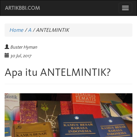
ARTIKBBI.COM
Togg
navi
Home
/
A
/
ANTELMINTIK
Buster Hyman
30 Jul, 2017
Apa itu ANTELMINTIK?