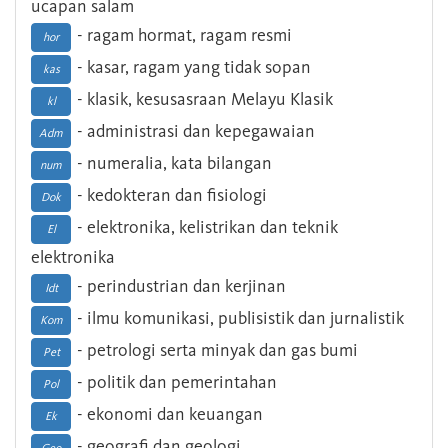
ucapan salam
- ragam hormat, ragam resmi
hor
- kasar, ragam yang tidak sopan
kas
- klasik, kesusasraan Melayu Klasik
kl
- administrasi dan kepegawaian
Adm
- numeralia, kata bilangan
num
- kedokteran dan fisiologi
Dok
- elektronika, kelistrikan dan teknik
El
elektronika
- perindustrian dan kerjinan
Idt
- ilmu komunikasi, publisistik dan jurnalistik
Kom
- petrologi serta minyak dan gas bumi
Pet
- politik dan pemerintahan
Pol
- ekonomi dan keuangan
Ek
- geografi dan geologi