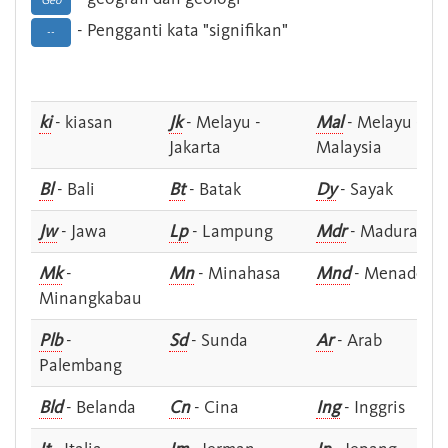
Geo
- Pengganti kata "signifikan"
--
ki
- kiasan
Jk
- Melayu -
Mal
- Melayu -
Jakarta
Malaysia
Bl
- Bali
Bt
- Batak
Dy
- Sayak
Jw
- Jawa
Lp
- Lampung
Mdr
- Madura
Mk
-
Mn
- Minahasa
Mnd
- Menado
Minangkabau
Plb
-
Sd
- Sunda
Ar
- Arab
Palembang
Bld
- Belanda
Cn
- Cina
Ing
- Inggris