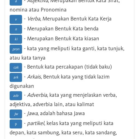
-
Adjektiva
, Merupakan Bentuk Kata Sifat,
a
nomina atau Pronomina
-
Verba
, Merupakan Bentuk Kata Kerja
v
- Merupakan Bentuk Kata benda
n
- Merupakan Bentuk Kata kiasan
ki
- kata yang meliputi kata ganti, kata tunjuk,
pron
atau kata tanya
- Bentuk kata percakapan (tidak baku)
cak
-
Arkais
, Bentuk kata yang tidak lazim
ark
digunakan
-
Adverbia
, kata yang menjelaskan verba,
adv
adjektiva, adverbia lain, atau kalimat
-
Jawa
, adalah bahasa Jawa
Jw
-
partikel
, kelas kata yang meliputi kata
p
depan, kata sambung, kata seru, kata sandang,