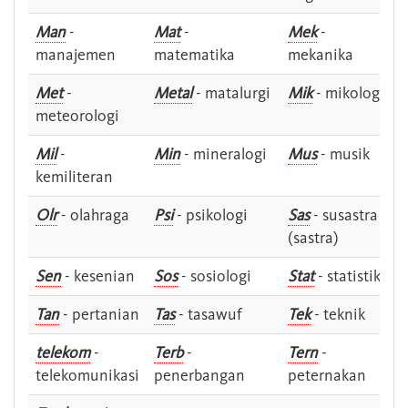
Man
-
Mat
-
Mek
-
manajemen
matematika
mekanika
Met
-
Metal
- matalurgi
Mik
- mikologi
meteorologi
Mil
-
Min
- mineralogi
Mus
- musik
kemiliteran
Olr
- olahraga
Psi
- psikologi
Sas
- susastra -
(sastra)
Sen
- kesenian
Sos
- sosiologi
Stat
- statistik
Tan
- pertanian
Tas
- tasawuf
Tek
- teknik
telekom
-
Terb
-
Tern
-
telekomunikasi
penerbangan
peternakan