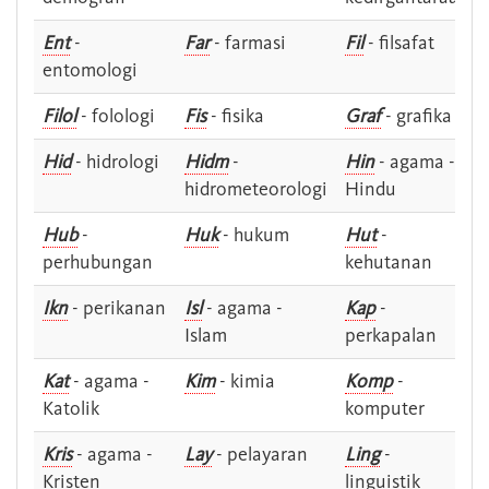
Ent
-
Far
- farmasi
Fil
- filsafat
entomologi
Filol
- folologi
Fis
- fisika
Graf
- grafika
Hid
- hidrologi
Hidm
-
Hin
- agama -
hidrometeorologi
Hindu
Hub
-
Huk
- hukum
Hut
-
perhubungan
kehutanan
Ikn
- perikanan
Isl
- agama -
Kap
-
Islam
perkapalan
Kat
- agama -
Kim
- kimia
Komp
-
Katolik
komputer
Kris
- agama -
Lay
- pelayaran
Ling
-
Kristen
linguistik