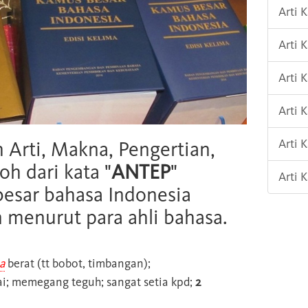
Arti 
Arti 
Arti
Arti 
Arti 
h Arti, Makna, Pengertian,
oh dari kata "
ANTEP
"
Arti 
esar bahasa Indonesia
n menurut para ahli bahasa.
a
berat (tt bobot, timbangan);
; memegang teguh; sangat setia kpd;
2