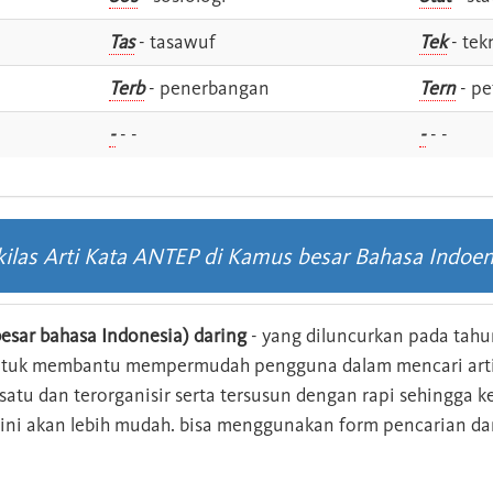
Tas
- tasawuf
Tek
- tek
i
Terb
- penerbangan
Tern
- pe
-
- -
-
- -
kilas Arti Kata ANTEP di Kamus besar Bahasa Indoen
esar bahasa Indonesia) daring
- yang diluncurkan pada tahun
ntuk membantu mempermudah pengguna dalam mencari arti 
n satu dan terorganisir serta tersusun dengan rapi sehingga
s ini akan lebih mudah. bisa menggunakan form pencarian da