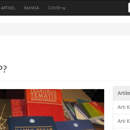
ARTIKEL
BAHASA
COVID-19
P?
Artike
Arti 
Arti