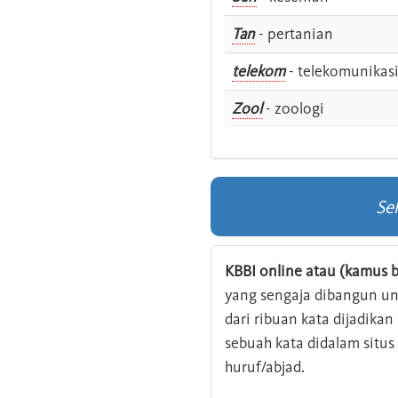
Tan
- pertanian
telekom
- telekomunikas
Zool
- zoologi
Se
KBBI online atau (kamus b
yang sengaja dibangun u
dari ribuan kata dijadika
sebuah kata didalam situ
huruf/abjad.