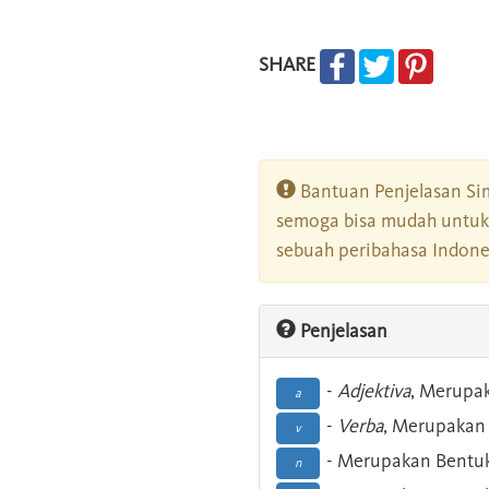
SHARE
Bantuan Penjelasan Sim
semoga bisa mudah untuk 
sebuah peribahasa Indonesi
Penjelasan
-
Adjektiva
, Merupa
a
-
Verba
, Merupakan 
v
- Merupakan Bentuk
n