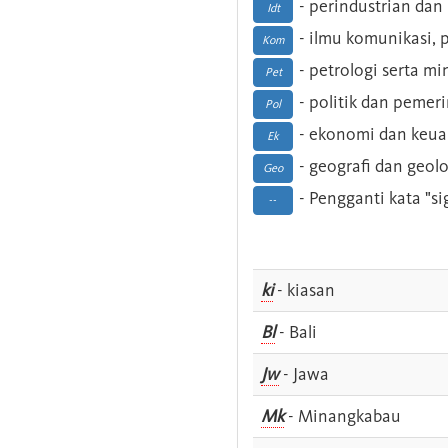
- perindustrian dan 
Idt
- ilmu komunikasi, pu
Kom
- petrologi serta m
Pet
- politik dan pemer
Pol
- ekonomi dan keu
Ek
- geografi dan geolo
Geo
- Pengganti kata "si
--
ki
- kiasan
Bl
- Bali
Jw
- Jawa
Mk
- Minangkabau