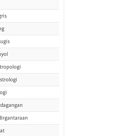
gris
ng
tugis
nyol
tropologi
strologi
logi
rdagangan
dirgantaraan
fat