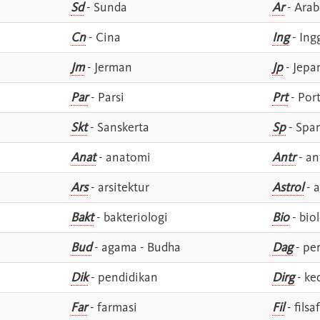
Sd
- Sunda
Ar
- Arab
Cn
- Cina
Ing
- Ing
Jm
- Jerman
Jp
- Jepa
Par
- Parsi
Prt
- Por
Skt
- Sanskerta
Sp
- Spa
Anat
- anatomi
Antr
- an
Ars
- arsitektur
Astrol
- a
Bakt
- bakteriologi
Bio
- bio
Bud
- agama - Budha
Dag
- pe
Dik
- pendidikan
Dirg
- ke
Far
- farmasi
Fil
- filsa