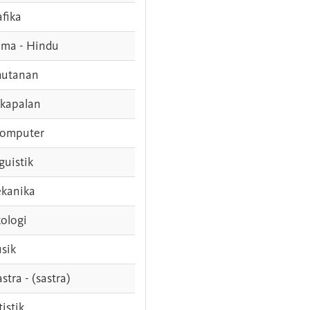
afika
ama - Hindu
hutanan
rkapalan
komputer
guistik
kanika
ologi
sik
stra - (sastra)
tistik