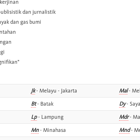
kerjinan
blisistik dan jurnalistik
inyak dan gas bumi
intahan
angan
gi
gnifikan"
Jk
- Melayu - Jakarta
Mal
- Mel
Bt
- Batak
Dy
- Say
Lp
- Lampung
Mdr
- Ma
Mn
- Minahasa
Mnd
- M