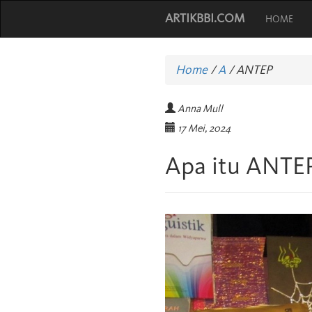
ARTIKBBI.COM
HOME
Home
/
A
/
ANTEP
Anna Mull
17 Mei, 2024
Apa itu ANTE