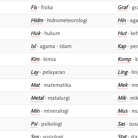
Fis
- fisika
Graf
- gr
Hidm
- hidrometeorologi
Hin
- ag
Huk
- hukum
Hut
- ke
Isl
- agama - Islam
Kap
- pe
Kim
- kimia
Komp
- 
Lay
- pelayaran
Ling
- lin
Mat
- matematika
Mek
- me
Metal
- matalurgi
Mik
- mik
Min
- mineralogi
Mus
- mu
Psi
- psikologi
Sas
- susa
Sos
- sosiologi
Stat
- sta