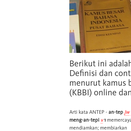
Berikut ini adala
Definisi dan cont
menurut kamus b
(KBBI) online da
Arti kata
ANTEP
-
an-tep
Jw
meng-an-tepi
v
1
memercayai
mendiamkan; membiarkan