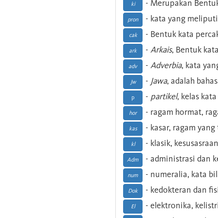
- Merupakan Bentuk
ki
- kata yang meliputi
pron
- Bentuk kata perca
cak
-
Arkais
, Bentuk kat
ark
-
Adverbia
, kata yan
adv
-
Jawa
, adalah baha
Jw
-
partikel
, kelas kat
p
- ragam hormat, ra
hor
- kasar, ragam yang
kas
- klasik, kesusasraa
kl
- administrasi dan
Adm
- numeralia, kata b
num
- kedokteran dan fis
Dok
- elektronika, kelist
El