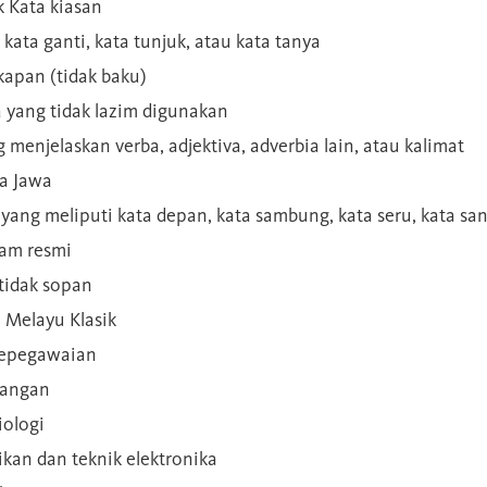
 Kata kiasan
 kata ganti, kata tunjuk, atau kata tanya
kapan (tidak baku)
a yang tidak lazim digunakan
g menjelaskan verba, adjektiva, adverbia lain, atau kalimat
sa Jawa
a yang meliputi kata depan, kata sambung, kata seru, kata s
gam resmi
 tidak sopan
n Melayu Klasik
 kepegawaian
ilangan
iologi
rikan dan teknik elektronika