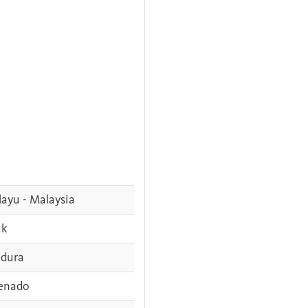
ayu - Malaysia
ak
dura
enado