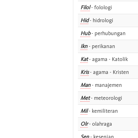
Filol
- folologi
Hid
- hidrologi
Hub
- perhubungan
Ikn
- perikanan
Kat
- agama - Katolik
Kris
- agama - Kristen
Man
- manajemen
Met
- meteorologi
Mil
- kemiliteran
Olr
- olahraga
Sen
- kesenian