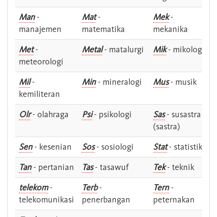
Man
-
Mat
-
Mek
-
manajemen
matematika
mekanika
Met
-
Metal
- matalurgi
Mik
- mikologi
meteorologi
Mil
-
Min
- mineralogi
Mus
- musik
kemiliteran
Olr
- olahraga
Psi
- psikologi
Sas
- susastra -
(sastra)
Sen
- kesenian
Sos
- sosiologi
Stat
- statistik
Tan
- pertanian
Tas
- tasawuf
Tek
- teknik
telekom
-
Terb
-
Tern
-
telekomunikasi
penerbangan
peternakan