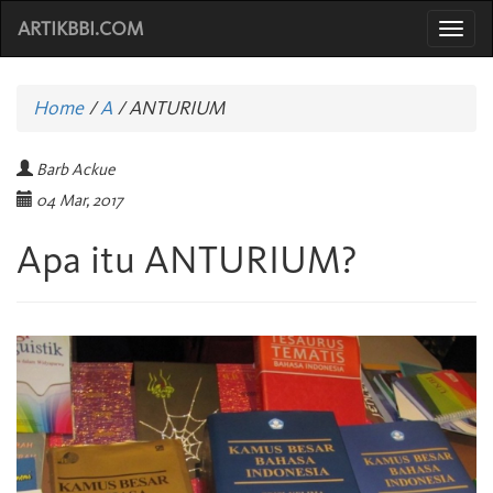
ARTIKBBI.COM
Togg
navi
Home
/
A
/
ANTURIUM
Barb Ackue
04 Mar, 2017
Apa itu ANTURIUM?