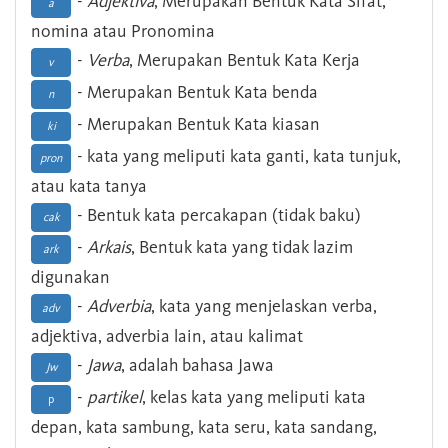
-
Adjektiva
, Merupakan Bentuk Kata Sifat,
a
nomina atau Pronomina
-
Verba
, Merupakan Bentuk Kata Kerja
v
- Merupakan Bentuk Kata benda
n
- Merupakan Bentuk Kata kiasan
ki
- kata yang meliputi kata ganti, kata tunjuk,
pron
atau kata tanya
- Bentuk kata percakapan (tidak baku)
cak
-
Arkais
, Bentuk kata yang tidak lazim
ark
digunakan
-
Adverbia
, kata yang menjelaskan verba,
adv
adjektiva, adverbia lain, atau kalimat
-
Jawa
, adalah bahasa Jawa
Jw
-
partikel
, kelas kata yang meliputi kata
p
depan, kata sambung, kata seru, kata sandang,