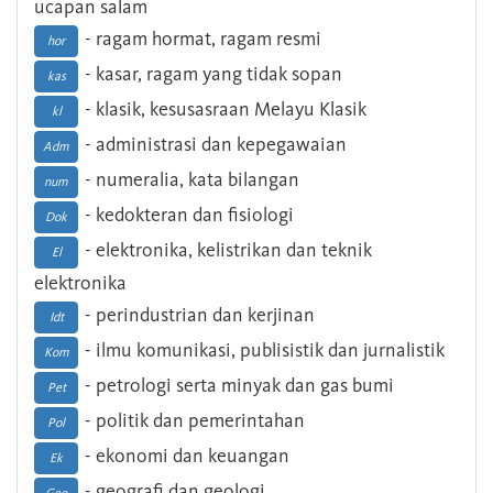
ucapan salam
- ragam hormat, ragam resmi
hor
- kasar, ragam yang tidak sopan
kas
- klasik, kesusasraan Melayu Klasik
kl
- administrasi dan kepegawaian
Adm
- numeralia, kata bilangan
num
- kedokteran dan fisiologi
Dok
- elektronika, kelistrikan dan teknik
El
elektronika
- perindustrian dan kerjinan
Idt
- ilmu komunikasi, publisistik dan jurnalistik
Kom
- petrologi serta minyak dan gas bumi
Pet
- politik dan pemerintahan
Pol
- ekonomi dan keuangan
Ek
- geografi dan geologi