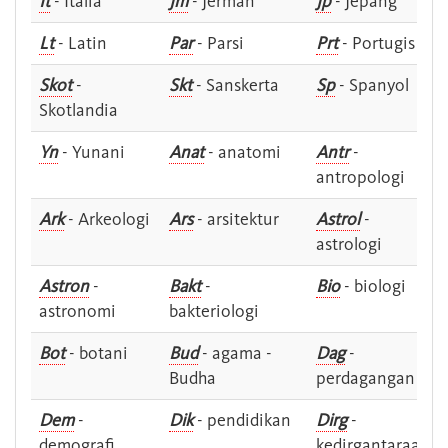
It
- Italia
Jm
- Jerman
Jp
- Jepang
Lt
- Latin
Par
- Parsi
Prt
- Portugis
Skot
-
Skt
- Sanskerta
Sp
- Spanyol
Skotlandia
Yn
- Yunani
Anat
- anatomi
Antr
-
antropologi
Ark
- Arkeologi
Ars
- arsitektur
Astrol
-
astrologi
Astron
-
Bakt
-
Bio
- biologi
astronomi
bakteriologi
Bot
- botani
Bud
- agama -
Dag
-
Budha
perdagangan
Dem
-
Dik
- pendidikan
Dirg
-
demografi
kedirgantaraan