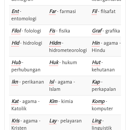
Ent
-
Far
- farmasi
Fil
- filsafat
entomologi
Filol
- folologi
Fis
- fisika
Graf
- grafika
Hid
- hidrologi
Hidm
-
Hin
- agama -
hidrometeorologi
Hindu
Hub
-
Huk
- hukum
Hut
-
perhubungan
kehutanan
Ikn
- perikanan
Isl
- agama -
Kap
-
Islam
perkapalan
Kat
- agama -
Kim
- kimia
Komp
-
Katolik
komputer
Kris
- agama -
Lay
- pelayaran
Ling
-
Kristen
linguistik