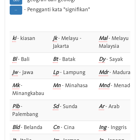
Geo
- Pengganti kata "signifikan"
--
ki
- kiasan
Jk
- Melayu -
Mal
- Melayu -
Jakarta
Malaysia
Bl
- Bali
Bt
- Batak
Dy
- Sayak
Jw
- Jawa
Lp
- Lampung
Mdr
- Madura
Mk
-
Mn
- Minahasa
Mnd
- Menado
Minangkabau
Plb
-
Sd
- Sunda
Ar
- Arab
Palembang
Bld
- Belanda
Cn
- Cina
Ing
- Inggris