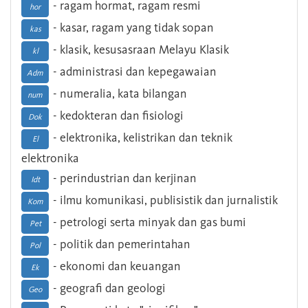
- ragam hormat, ragam resmi
hor
- kasar, ragam yang tidak sopan
kas
- klasik, kesusasraan Melayu Klasik
kl
- administrasi dan kepegawaian
Adm
- numeralia, kata bilangan
num
- kedokteran dan fisiologi
Dok
- elektronika, kelistrikan dan teknik
El
elektronika
- perindustrian dan kerjinan
Idt
- ilmu komunikasi, publisistik dan jurnalistik
Kom
- petrologi serta minyak dan gas bumi
Pet
- politik dan pemerintahan
Pol
- ekonomi dan keuangan
Ek
- geografi dan geologi
Geo