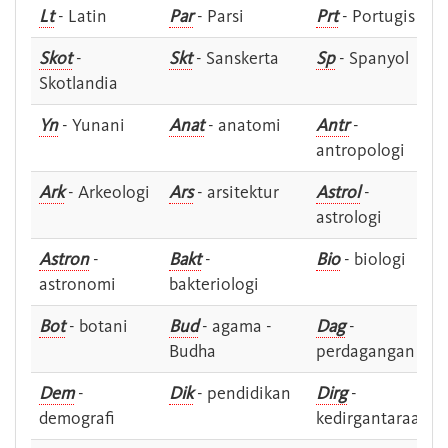
Lt
- Latin
Par
- Parsi
Prt
- Portugis
Skot
-
Skt
- Sanskerta
Sp
- Spanyol
Skotlandia
Yn
- Yunani
Anat
- anatomi
Antr
-
antropologi
Ark
- Arkeologi
Ars
- arsitektur
Astrol
-
astrologi
Astron
-
Bakt
-
Bio
- biologi
astronomi
bakteriologi
Bot
- botani
Bud
- agama -
Dag
-
Budha
perdagangan
Dem
-
Dik
- pendidikan
Dirg
-
demografi
kedirgantaraan