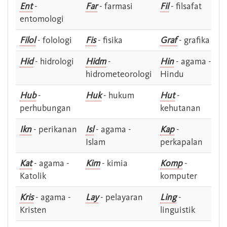
Ent
-
Far
- farmasi
Fil
- filsafat
entomologi
Filol
- folologi
Fis
- fisika
Graf
- grafika
Hid
- hidrologi
Hidm
-
Hin
- agama -
hidrometeorologi
Hindu
Hub
-
Huk
- hukum
Hut
-
perhubungan
kehutanan
Ikn
- perikanan
Isl
- agama -
Kap
-
Islam
perkapalan
Kat
- agama -
Kim
- kimia
Komp
-
Katolik
komputer
Kris
- agama -
Lay
- pelayaran
Ling
-
Kristen
linguistik