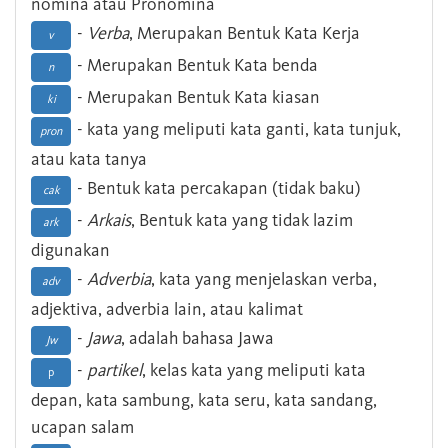
nomina atau Pronomina
-
Verba
, Merupakan Bentuk Kata Kerja
v
- Merupakan Bentuk Kata benda
n
- Merupakan Bentuk Kata kiasan
ki
- kata yang meliputi kata ganti, kata tunjuk,
pron
atau kata tanya
- Bentuk kata percakapan (tidak baku)
cak
-
Arkais
, Bentuk kata yang tidak lazim
ark
digunakan
-
Adverbia
, kata yang menjelaskan verba,
adv
adjektiva, adverbia lain, atau kalimat
-
Jawa
, adalah bahasa Jawa
Jw
-
partikel
, kelas kata yang meliputi kata
p
depan, kata sambung, kata seru, kata sandang,
ucapan salam