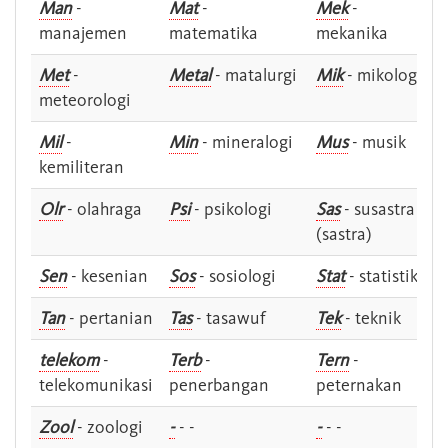
Man
-
Mat
-
Mek
-
manajemen
matematika
mekanika
Met
-
Metal
- matalurgi
Mik
- mikologi
meteorologi
Mil
-
Min
- mineralogi
Mus
- musik
kemiliteran
Olr
- olahraga
Psi
- psikologi
Sas
- susastra -
(sastra)
Sen
- kesenian
Sos
- sosiologi
Stat
- statistik
Tan
- pertanian
Tas
- tasawuf
Tek
- teknik
telekom
-
Terb
-
Tern
-
telekomunikasi
penerbangan
peternakan
Zool
- zoologi
-
- -
-
- -