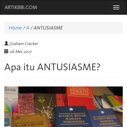
ARTIKBBI.COM
Togg
navi
Home
/
A
/
ANTUSIASME
Graham Cracker
06 Mei, 2017
Apa itu ANTUSIASME?