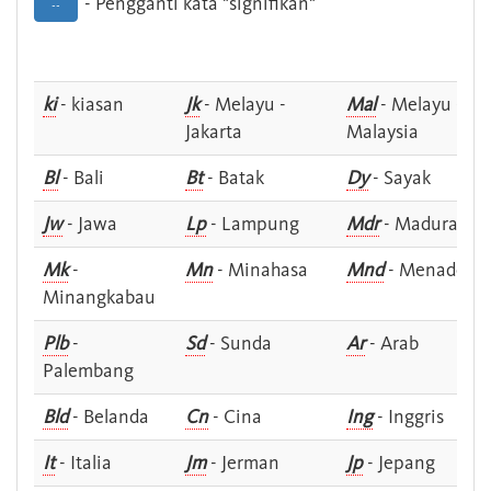
- Pengganti kata "signifikan"
--
ki
- kiasan
Jk
- Melayu -
Mal
- Melayu -
Jakarta
Malaysia
Bl
- Bali
Bt
- Batak
Dy
- Sayak
Jw
- Jawa
Lp
- Lampung
Mdr
- Madura
Mk
-
Mn
- Minahasa
Mnd
- Menado
Minangkabau
Plb
-
Sd
- Sunda
Ar
- Arab
Palembang
Bld
- Belanda
Cn
- Cina
Ing
- Inggris
It
- Italia
Jm
- Jerman
Jp
- Jepang