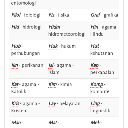
entomologi
Filol
- folologi
Fis
- fisika
Graf
- grafika
Hid
- hidrologi
Hidm
-
Hin
- agama -
hidrometeorologi
Hindu
Hub
-
Huk
- hukum
Hut
-
perhubungan
kehutanan
Ikn
- perikanan
Isl
- agama -
Kap
-
Islam
perkapalan
Kat
- agama -
Kim
- kimia
Komp
-
Katolik
komputer
Kris
- agama -
Lay
- pelayaran
Ling
-
Kristen
linguistik
Man
-
Mat
-
Mek
-