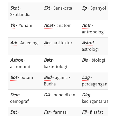
Skot
-
Skt
- Sanskerta
Sp
- Spanyol
Skotlandia
Yn
- Yunani
Anat
- anatomi
Antr
-
antropologi
Ark
- Arkeologi
Ars
- arsitektur
Astrol
-
astrologi
Astron
-
Bakt
-
Bio
- biologi
astronomi
bakteriologi
Bot
- botani
Bud
- agama -
Dag
-
Budha
perdagangan
Dem
-
Dik
- pendidikan
Dirg
-
demografi
kedirgantaraan
Ent
-
Far
- farmasi
Fil
- filsafat