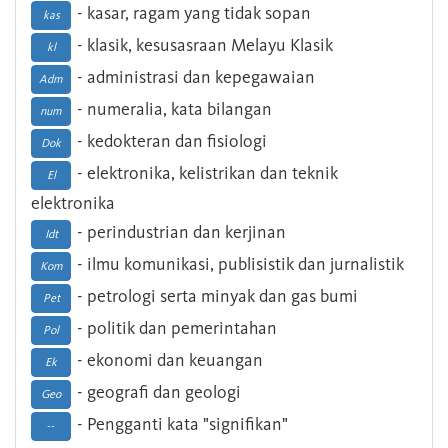
- kasar, ragam yang tidak sopan
kas
- klasik, kesusasraan Melayu Klasik
kl
- administrasi dan kepegawaian
Adm
- numeralia, kata bilangan
num
- kedokteran dan fisiologi
Dok
- elektronika, kelistrikan dan teknik
El
elektronika
- perindustrian dan kerjinan
Idt
- ilmu komunikasi, publisistik dan jurnalistik
Kom
- petrologi serta minyak dan gas bumi
Pet
- politik dan pemerintahan
Pol
- ekonomi dan keuangan
Ek
- geografi dan geologi
Geo
- Pengganti kata "signifikan"
--