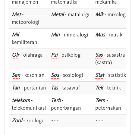
manajemen
matematika
mekanika
Met
-
Metal
- matalurgi
Mik
- mikologi
meteorologi
Mil
-
Min
- mineralogi
Mus
- musik
kemiliteran
Olr
- olahraga
Psi
- psikologi
Sas
- susastra -
(sastra)
Sen
- kesenian
Sos
- sosiologi
Stat
- statistik
Tan
- pertanian
Tas
- tasawuf
Tek
- teknik
telekom
-
Terb
-
Tern
-
telekomunikasi
penerbangan
peternakan
Zool
- zoologi
-
- -
-
- -