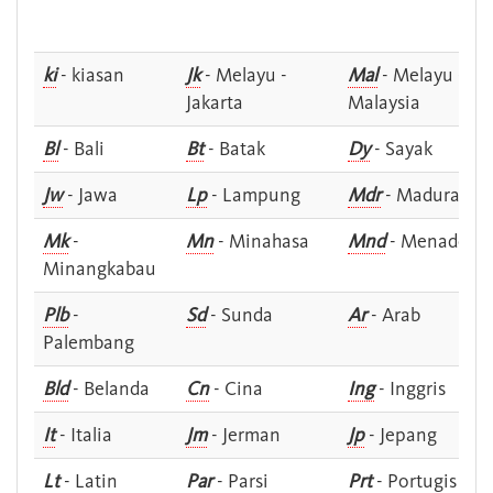
ki
- kiasan
Jk
- Melayu -
Mal
- Melayu -
Jakarta
Malaysia
Bl
- Bali
Bt
- Batak
Dy
- Sayak
Jw
- Jawa
Lp
- Lampung
Mdr
- Madura
Mk
-
Mn
- Minahasa
Mnd
- Menado
Minangkabau
Plb
-
Sd
- Sunda
Ar
- Arab
Palembang
Bld
- Belanda
Cn
- Cina
Ing
- Inggris
It
- Italia
Jm
- Jerman
Jp
- Jepang
Lt
- Latin
Par
- Parsi
Prt
- Portugis