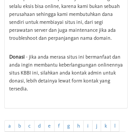
selalu eksis bisa online, karena kami bukan sebuah
perusahaan sehingga kami membutuhkan dana
sendiri untuk membiayai situs ini, dari segi
perawatan server dan juga maintenance jika ada
troubleshoot dan perpanjangan nama domain.
Donasi
- jika anda merasa situs ini bermanfaat dan
anda ingin membantu keberlangsungan onlinennya
situs KBBI ini, silahkan anda kontak admin untuk
donasi, lebih detainya lewat form kontak yang
tersedia.
a
b
c
d
e
f
g
h
i
j
k
l