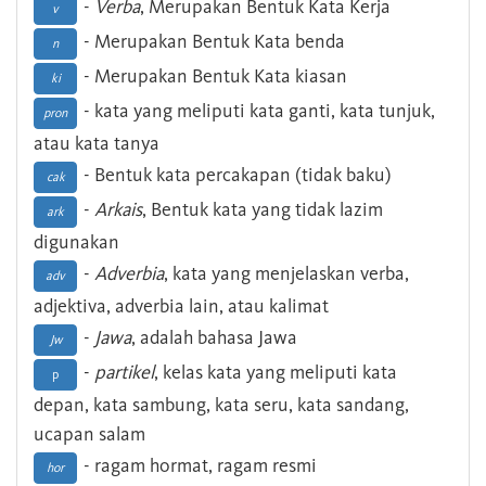
-
Verba
, Merupakan Bentuk Kata Kerja
v
- Merupakan Bentuk Kata benda
n
- Merupakan Bentuk Kata kiasan
ki
- kata yang meliputi kata ganti, kata tunjuk,
pron
atau kata tanya
- Bentuk kata percakapan (tidak baku)
cak
-
Arkais
, Bentuk kata yang tidak lazim
ark
digunakan
-
Adverbia
, kata yang menjelaskan verba,
adv
adjektiva, adverbia lain, atau kalimat
-
Jawa
, adalah bahasa Jawa
Jw
-
partikel
, kelas kata yang meliputi kata
p
depan, kata sambung, kata seru, kata sandang,
ucapan salam
- ragam hormat, ragam resmi
hor