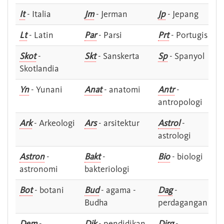
It
- Italia
Jm
- Jerman
Jp
- Jepang
Lt
- Latin
Par
- Parsi
Prt
- Portugis
Skot
-
Skt
- Sanskerta
Sp
- Spanyol
Skotlandia
Yn
- Yunani
Anat
- anatomi
Antr
-
antropologi
Ark
- Arkeologi
Ars
- arsitektur
Astrol
-
astrologi
Astron
-
Bakt
-
Bio
- biologi
astronomi
bakteriologi
Bot
- botani
Bud
- agama -
Dag
-
Budha
perdagangan
Dem
-
Dik
- pendidikan
Dirg
-