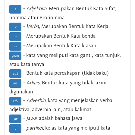
-
Adjektiva
, Merupakan Bentuk Kata Sifat,
a
nomina atau Pronomina
-
Verba
, Merupakan Bentuk Kata Kerja
v
- Merupakan Bentuk Kata benda
n
- Merupakan Bentuk Kata kiasan
ki
- kata yang meliputi kata ganti, kata tunjuk,
pron
atau kata tanya
- Bentuk kata percakapan (tidak baku)
cak
-
Arkais
, Bentuk kata yang tidak lazim
ark
digunakan
-
Adverbia
, kata yang menjelaskan verba,
adv
adjektiva, adverbia lain, atau kalimat
-
Jawa
, adalah bahasa Jawa
Jw
-
partikel
, kelas kata yang meliputi kata
p