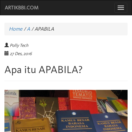
ARTIKBBI.COM
Togg
navi
Home
/
A
/
APABILA
Polly Tech
27 Des, 2016
Apa itu APABILA?