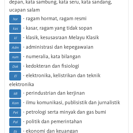
depan, kata sambung, kata seru, kata sandang,
ucapan salam
- ragam hormat, ragam resmi
hor
- kasar, ragam yang tidak sopan
kas
- klasik, kesusasraan Melayu Klasik
kl
- administrasi dan kepegawaian
Adm
- numeralia, kata bilangan
num
- kedokteran dan fisiologi
Dok
- elektronika, kelistrikan dan teknik
El
elektronika
- perindustrian dan kerjinan
Idt
- ilmu komunikasi, publisistik dan jurnalistik
Kom
- petrologi serta minyak dan gas bumi
Pet
- politik dan pemerintahan
Pol
- ekonomi dan keuangan
Ek