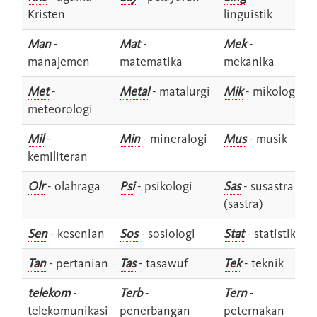
Kristen
linguistik
Man
-
Mat
-
Mek
-
manajemen
matematika
mekanika
Met
-
Metal
- matalurgi
Mik
- mikologi
meteorologi
Mil
-
Min
- mineralogi
Mus
- musik
kemiliteran
Olr
- olahraga
Psi
- psikologi
Sas
- susastra -
(sastra)
Sen
- kesenian
Sos
- sosiologi
Stat
- statistik
Tan
- pertanian
Tas
- tasawuf
Tek
- teknik
telekom
-
Terb
-
Tern
-
telekomunikasi
penerbangan
peternakan