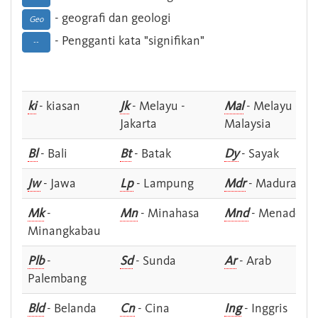
- geografi dan geologi
Geo
- Pengganti kata "signifikan"
--
ki
- kiasan
Jk
- Melayu -
Mal
- Melayu -
Jakarta
Malaysia
Bl
- Bali
Bt
- Batak
Dy
- Sayak
Jw
- Jawa
Lp
- Lampung
Mdr
- Madura
Mk
-
Mn
- Minahasa
Mnd
- Menado
Minangkabau
Plb
-
Sd
- Sunda
Ar
- Arab
Palembang
Bld
- Belanda
Cn
- Cina
Ing
- Inggris