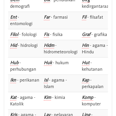
demografi
kedirgantaraan
Ent
-
Far
- farmasi
Fil
- filsafat
entomologi
Filol
- folologi
Fis
- fisika
Graf
- grafika
Hid
- hidrologi
Hidm
-
Hin
- agama -
hidrometeorologi
Hindu
Hub
-
Huk
- hukum
Hut
-
perhubungan
kehutanan
Ikn
- perikanan
Isl
- agama -
Kap
-
Islam
perkapalan
Kat
- agama -
Kim
- kimia
Komp
-
Katolik
komputer
Kris
- agama -
Lay
- pelayaran
Ling
-