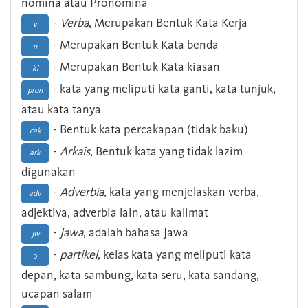
nomina atau Pronomina
-
Verba
, Merupakan Bentuk Kata Kerja
v
- Merupakan Bentuk Kata benda
n
- Merupakan Bentuk Kata kiasan
ki
- kata yang meliputi kata ganti, kata tunjuk,
pron
atau kata tanya
- Bentuk kata percakapan (tidak baku)
cak
-
Arkais
, Bentuk kata yang tidak lazim
ark
digunakan
-
Adverbia
, kata yang menjelaskan verba,
adv
adjektiva, adverbia lain, atau kalimat
-
Jawa
, adalah bahasa Jawa
Jw
-
partikel
, kelas kata yang meliputi kata
p
depan, kata sambung, kata seru, kata sandang,
ucapan salam