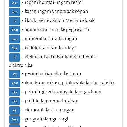
- ragam hormat, ragam resmi
hor
- kasar, ragam yang tidak sopan
kas
- klasik, kesusasraan Melayu Klasik
kl
- administrasi dan kepegawaian
Adm
- numeralia, kata bilangan
num
- kedokteran dan fisiologi
Dok
- elektronika, kelistrikan dan teknik
El
elektronika
- perindustrian dan kerjinan
Idt
- ilmu komunikasi, publisistik dan jurnalistik
Kom
- petrologi serta minyak dan gas bumi
Pet
- politik dan pemerintahan
Pol
- ekonomi dan keuangan
Ek
- geografi dan geologi
Geo