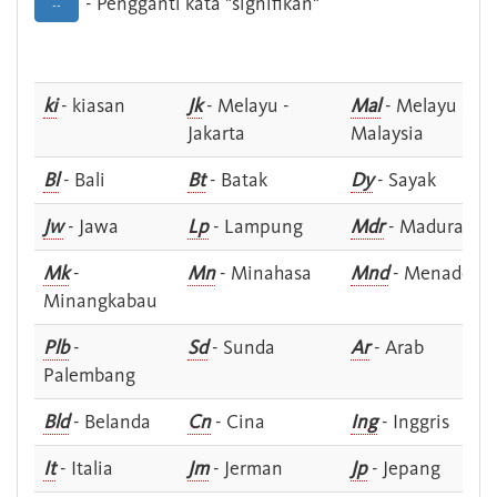
- Pengganti kata "signifikan"
--
ki
- kiasan
Jk
- Melayu -
Mal
- Melayu -
Jakarta
Malaysia
Bl
- Bali
Bt
- Batak
Dy
- Sayak
Jw
- Jawa
Lp
- Lampung
Mdr
- Madura
Mk
-
Mn
- Minahasa
Mnd
- Menado
Minangkabau
Plb
-
Sd
- Sunda
Ar
- Arab
Palembang
Bld
- Belanda
Cn
- Cina
Ing
- Inggris
It
- Italia
Jm
- Jerman
Jp
- Jepang