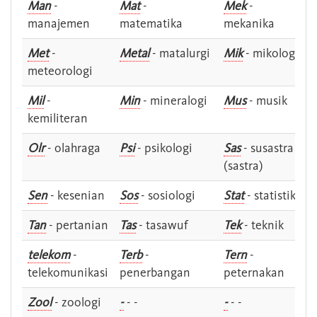
Man
-
Mat
-
Mek
-
manajemen
matematika
mekanika
Met
-
Metal
- matalurgi
Mik
- mikologi
meteorologi
Mil
-
Min
- mineralogi
Mus
- musik
kemiliteran
Olr
- olahraga
Psi
- psikologi
Sas
- susastra -
(sastra)
Sen
- kesenian
Sos
- sosiologi
Stat
- statistik
Tan
- pertanian
Tas
- tasawuf
Tek
- teknik
telekom
-
Terb
-
Tern
-
telekomunikasi
penerbangan
peternakan
Zool
- zoologi
-
- -
-
- -