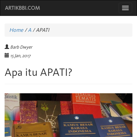
ARTIKBBI.COM
Togg
navi
Home
/
A
/
APATI
Barb Dwyer
15 Jan, 2017
Apa itu APATI?