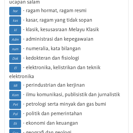
ucapan salam
- ragam hormat, ragam resmi
hor
- kasar, ragam yang tidak sopan
kas
- klasik, kesusasraan Melayu Klasik
kl
- administrasi dan kepegawaian
Adm
- numeralia, kata bilangan
num
- kedokteran dan fisiologi
Dok
- elektronika, kelistrikan dan teknik
El
elektronika
- perindustrian dan kerjinan
Idt
- ilmu komunikasi, publisistik dan jurnalistik
Kom
- petrologi serta minyak dan gas bumi
Pet
- politik dan pemerintahan
Pol
- ekonomi dan keuangan
Ek
- geografi dan geologi