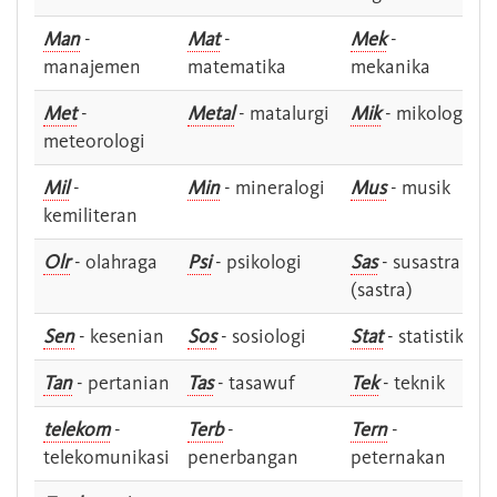
Man
-
Mat
-
Mek
-
manajemen
matematika
mekanika
Met
-
Metal
- matalurgi
Mik
- mikologi
meteorologi
Mil
-
Min
- mineralogi
Mus
- musik
kemiliteran
Olr
- olahraga
Psi
- psikologi
Sas
- susastra -
(sastra)
Sen
- kesenian
Sos
- sosiologi
Stat
- statistik
Tan
- pertanian
Tas
- tasawuf
Tek
- teknik
telekom
-
Terb
-
Tern
-
telekomunikasi
penerbangan
peternakan