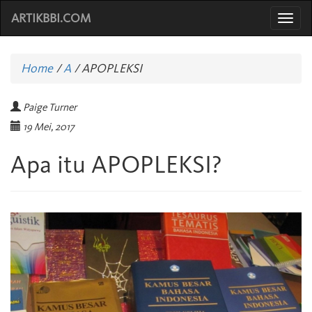
ARTIKBBI.COM
Togg
navi
Home
/
A
/
APOPLEKSI
Paige Turner
19 Mei, 2017
Apa itu APOPLEKSI?