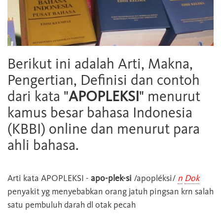
Berikut ini adalah Arti, Makna,
Pengertian, Definisi dan contoh
dari kata "
APOPLEKSI
" menurut
kamus besar bahasa Indonesia
(KBBI) online dan menurut para
ahli bahasa.
Arti kata
APOPLEKSI
-
apo-plek-si
/apopléksi/
n
Dok
penyakit yg menyebabkan orang jatuh pingsan krn salah
satu pembuluh darah dl otak pecah