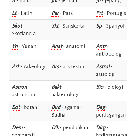
It
- Italia
Jm
- Jerman
Jp
- Jepang
Lt
- Latin
Par
- Parsi
Prt
- Portugis
Skot
-
Skt
- Sanskerta
Sp
- Spanyol
Skotlandia
Yn
- Yunani
Anat
- anatomi
Antr
-
antropologi
Ark
- Arkeologi
Ars
- arsitektur
Astrol
-
astrologi
Astron
-
Bakt
-
Bio
- biologi
astronomi
bakteriologi
Bot
- botani
Bud
- agama -
Dag
-
Budha
perdagangan
Dem
-
Dik
- pendidikan
Dirg
-
demografi
kedirgantaraan