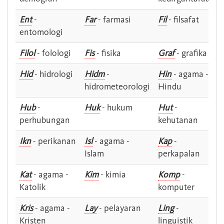
Ent
-
Far
- farmasi
Fil
- filsafat
entomologi
Filol
- folologi
Fis
- fisika
Graf
- grafika
Hid
- hidrologi
Hidm
-
Hin
- agama -
hidrometeorologi
Hindu
Hub
-
Huk
- hukum
Hut
-
perhubungan
kehutanan
Ikn
- perikanan
Isl
- agama -
Kap
-
Islam
perkapalan
Kat
- agama -
Kim
- kimia
Komp
-
Katolik
komputer
Kris
- agama -
Lay
- pelayaran
Ling
-
Kristen
linguistik