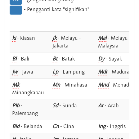
Geo
- Pengganti kata "signifikan"
--
ki
- kiasan
Jk
- Melayu -
Mal
- Melayu -
Jakarta
Malaysia
Bl
- Bali
Bt
- Batak
Dy
- Sayak
Jw
- Jawa
Lp
- Lampung
Mdr
- Madura
Mk
-
Mn
- Minahasa
Mnd
- Menado
Minangkabau
Plb
-
Sd
- Sunda
Ar
- Arab
Palembang
Bld
- Belanda
Cn
- Cina
Ing
- Inggris