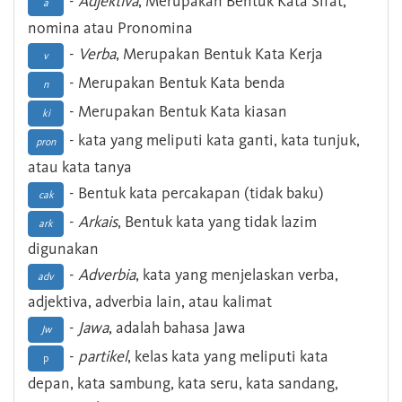
-
Adjektiva
, Merupakan Bentuk Kata Sifat,
a
nomina atau Pronomina
-
Verba
, Merupakan Bentuk Kata Kerja
v
- Merupakan Bentuk Kata benda
n
- Merupakan Bentuk Kata kiasan
ki
- kata yang meliputi kata ganti, kata tunjuk,
pron
atau kata tanya
- Bentuk kata percakapan (tidak baku)
cak
-
Arkais
, Bentuk kata yang tidak lazim
ark
digunakan
-
Adverbia
, kata yang menjelaskan verba,
adv
adjektiva, adverbia lain, atau kalimat
-
Jawa
, adalah bahasa Jawa
Jw
-
partikel
, kelas kata yang meliputi kata
p
depan, kata sambung, kata seru, kata sandang,