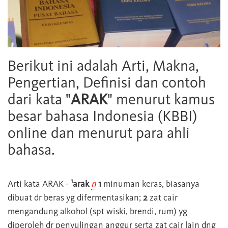
Berikut ini adalah Arti, Makna,
Pengertian, Definisi dan contoh
dari kata "
ARAK
" menurut kamus
besar bahasa Indonesia (KBBI)
online dan menurut para ahli
bahasa.
1
Arti kata
ARAK
-
arak
n
1
minuman keras, biasanya
dibuat dr beras yg difermentasikan;
2
zat cair
mengandung alkohol (spt wiski, brendi, rum) yg
diperoleh dr penyulingan anggur serta zat cair lain dng