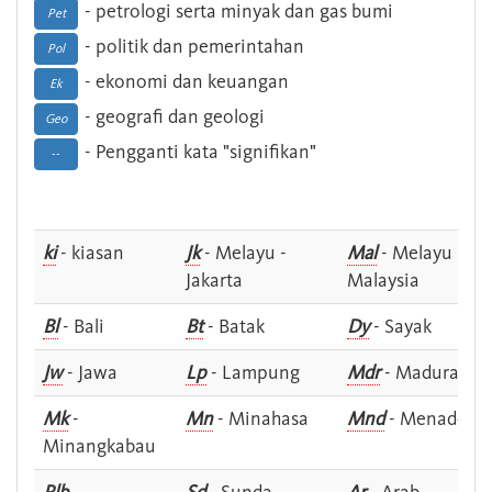
- petrologi serta minyak dan gas bumi
Pet
- politik dan pemerintahan
Pol
- ekonomi dan keuangan
Ek
- geografi dan geologi
Geo
- Pengganti kata "signifikan"
--
ki
- kiasan
Jk
- Melayu -
Mal
- Melayu -
Jakarta
Malaysia
Bl
- Bali
Bt
- Batak
Dy
- Sayak
Jw
- Jawa
Lp
- Lampung
Mdr
- Madura
Mk
-
Mn
- Minahasa
Mnd
- Menado
Minangkabau