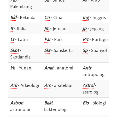
Plb
-
Sd
- Sunda
Ar
- Arab
Palembang
Bld
- Belanda
Cn
- Cina
Ing
- Inggris
It
- Italia
Jm
- Jerman
Jp
- Jepang
Lt
- Latin
Par
- Parsi
Prt
- Portugis
Skot
-
Skt
- Sanskerta
Sp
- Spanyol
Skotlandia
Yn
- Yunani
Anat
- anatomi
Antr
-
antropologi
Ark
- Arkeologi
Ars
- arsitektur
Astrol
-
astrologi
Astron
-
Bakt
-
Bio
- biologi
astronomi
bakteriologi