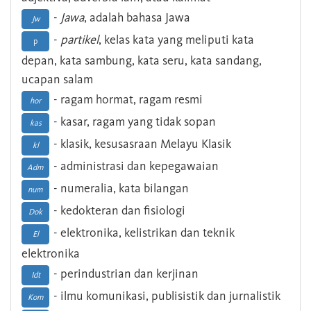
-
Jawa
, adalah bahasa Jawa
Jw
-
partikel
, kelas kata yang meliputi kata
p
depan, kata sambung, kata seru, kata sandang,
ucapan salam
- ragam hormat, ragam resmi
hor
- kasar, ragam yang tidak sopan
kas
- klasik, kesusasraan Melayu Klasik
kl
- administrasi dan kepegawaian
Adm
- numeralia, kata bilangan
num
- kedokteran dan fisiologi
Dok
- elektronika, kelistrikan dan teknik
El
elektronika
- perindustrian dan kerjinan
Idt
- ilmu komunikasi, publisistik dan jurnalistik
Kom