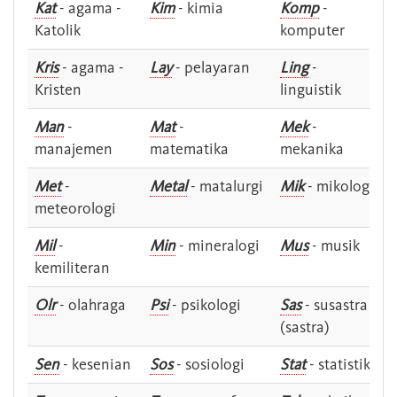
Kat
- agama -
Kim
- kimia
Komp
-
Katolik
komputer
Kris
- agama -
Lay
- pelayaran
Ling
-
Kristen
linguistik
Man
-
Mat
-
Mek
-
manajemen
matematika
mekanika
Met
-
Metal
- matalurgi
Mik
- mikologi
meteorologi
Mil
-
Min
- mineralogi
Mus
- musik
kemiliteran
Olr
- olahraga
Psi
- psikologi
Sas
- susastra -
(sastra)
Sen
- kesenian
Sos
- sosiologi
Stat
- statistik