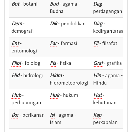
Bot
- botani
Bud
- agama -
Dag
-
Budha
perdagangan
Dem
-
Dik
- pendidikan
Dirg
-
demografi
kedirgantaraan
Ent
-
Far
- farmasi
Fil
- filsafat
entomologi
Filol
- folologi
Fis
- fisika
Graf
- grafika
Hid
- hidrologi
Hidm
-
Hin
- agama -
hidrometeorologi
Hindu
Hub
-
Huk
- hukum
Hut
-
perhubungan
kehutanan
Ikn
- perikanan
Isl
- agama -
Kap
-
Islam
perkapalan