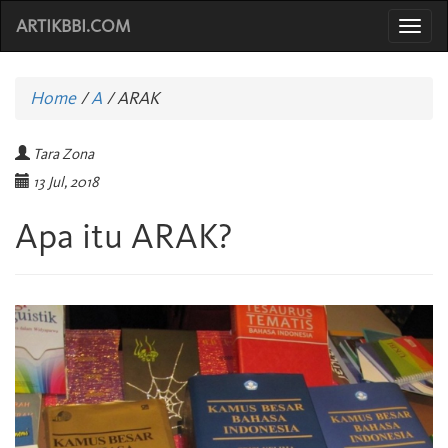
ARTIKBBI.COM
Togg
navi
Home
/
A
/
ARAK
Tara Zona
13 Jul, 2018
Apa itu ARAK?