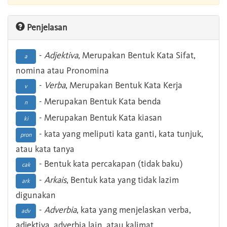
Penjelasan
-
Adjektiva
, Merupakan Bentuk Kata Sifat,
a
nomina atau Pronomina
-
Verba
, Merupakan Bentuk Kata Kerja
v
- Merupakan Bentuk Kata benda
n
- Merupakan Bentuk Kata kiasan
ki
- kata yang meliputi kata ganti, kata tunjuk,
pron
atau kata tanya
- Bentuk kata percakapan (tidak baku)
cak
-
Arkais
, Bentuk kata yang tidak lazim
ark
digunakan
-
Adverbia
, kata yang menjelaskan verba,
adv
adjektiva, adverbia lain, atau kalimat