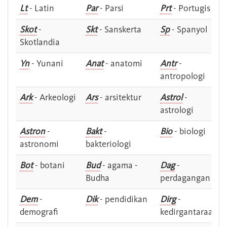
Lt
- Latin
Par
- Parsi
Prt
- Portugis
Skot
-
Skt
- Sanskerta
Sp
- Spanyol
Skotlandia
Yn
- Yunani
Anat
- anatomi
Antr
-
antropologi
Ark
- Arkeologi
Ars
- arsitektur
Astrol
-
astrologi
Astron
-
Bakt
-
Bio
- biologi
astronomi
bakteriologi
Bot
- botani
Bud
- agama -
Dag
-
Budha
perdagangan
Dem
-
Dik
- pendidikan
Dirg
-
demografi
kedirgantaraan