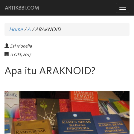
ARTIKBBI.COM
Togg
navi
Home
/
A
/
ARAKNOID
Sal Monella
11 Okt, 2017
Apa itu ARAKNOID?