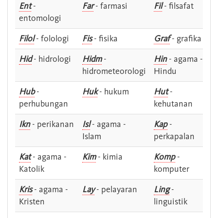
Ent
-
Far
- farmasi
Fil
- filsafat
entomologi
Filol
- folologi
Fis
- fisika
Graf
- grafika
Hid
- hidrologi
Hidm
-
Hin
- agama -
hidrometeorologi
Hindu
Hub
-
Huk
- hukum
Hut
-
perhubungan
kehutanan
Ikn
- perikanan
Isl
- agama -
Kap
-
Islam
perkapalan
Kat
- agama -
Kim
- kimia
Komp
-
Katolik
komputer
Kris
- agama -
Lay
- pelayaran
Ling
-
Kristen
linguistik