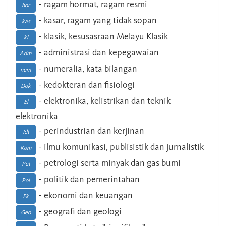
- ragam hormat, ragam resmi
hor
- kasar, ragam yang tidak sopan
kas
- klasik, kesusasraan Melayu Klasik
kl
- administrasi dan kepegawaian
Adm
- numeralia, kata bilangan
num
- kedokteran dan fisiologi
Dok
- elektronika, kelistrikan dan teknik
El
elektronika
- perindustrian dan kerjinan
Idt
- ilmu komunikasi, publisistik dan jurnalistik
Kom
- petrologi serta minyak dan gas bumi
Pet
- politik dan pemerintahan
Pol
- ekonomi dan keuangan
Ek
- geografi dan geologi
Geo