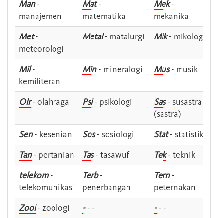
Man
-
Mat
-
Mek
-
manajemen
matematika
mekanika
Met
-
Metal
- matalurgi
Mik
- mikologi
meteorologi
Mil
-
Min
- mineralogi
Mus
- musik
kemiliteran
Olr
- olahraga
Psi
- psikologi
Sas
- susastra -
(sastra)
Sen
- kesenian
Sos
- sosiologi
Stat
- statistik
Tan
- pertanian
Tas
- tasawuf
Tek
- teknik
telekom
-
Terb
-
Tern
-
telekomunikasi
penerbangan
peternakan
Zool
- zoologi
-
- -
-
- -