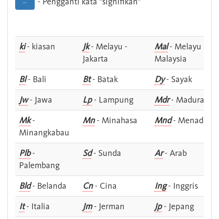
- Pengganti kata "signifikan"
--
ki
- kiasan
Jk
- Melayu -
Mal
- Melayu -
Jakarta
Malaysia
Bl
- Bali
Bt
- Batak
Dy
- Sayak
Jw
- Jawa
Lp
- Lampung
Mdr
- Madura
Mk
-
Mn
- Minahasa
Mnd
- Menado
Minangkabau
Plb
-
Sd
- Sunda
Ar
- Arab
Palembang
Bld
- Belanda
Cn
- Cina
Ing
- Inggris
It
- Italia
Jm
- Jerman
Jp
- Jepang