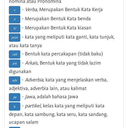
nomina atau Pronomina
-
Verba
, Merupakan Bentuk Kata Kerja
v
- Merupakan Bentuk Kata benda
n
- Merupakan Bentuk Kata kiasan
ki
- kata yang meliputi kata ganti, kata tunjuk,
pron
atau kata tanya
- Bentuk kata percakapan (tidak baku)
cak
-
Arkais
, Bentuk kata yang tidak lazim
ark
digunakan
-
Adverbia
, kata yang menjelaskan verba,
adv
adjektiva, adverbia lain, atau kalimat
-
Jawa
, adalah bahasa Jawa
Jw
-
partikel
, kelas kata yang meliputi kata
p
depan, kata sambung, kata seru, kata sandang,
ucapan salam