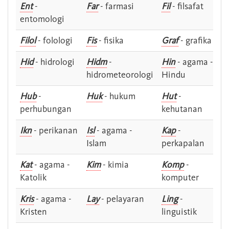
Ent
-
Far
- farmasi
Fil
- filsafat
entomologi
Filol
- folologi
Fis
- fisika
Graf
- grafika
Hid
- hidrologi
Hidm
-
Hin
- agama -
hidrometeorologi
Hindu
Hub
-
Huk
- hukum
Hut
-
perhubungan
kehutanan
Ikn
- perikanan
Isl
- agama -
Kap
-
Islam
perkapalan
Kat
- agama -
Kim
- kimia
Komp
-
Katolik
komputer
Kris
- agama -
Lay
- pelayaran
Ling
-
Kristen
linguistik