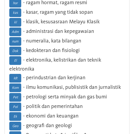
- ragam hormat, ragam resmi
hor
- kasar, ragam yang tidak sopan
kas
- klasik, kesusasraan Melayu Klasik
kl
- administrasi dan kepegawaian
Adm
- numeralia, kata bilangan
num
- kedokteran dan fisiologi
Dok
- elektronika, kelistrikan dan teknik
El
elektronika
- perindustrian dan kerjinan
Idt
- ilmu komunikasi, publisistik dan jurnalistik
Kom
- petrologi serta minyak dan gas bumi
Pet
- politik dan pemerintahan
Pol
- ekonomi dan keuangan
Ek
- geografi dan geologi
Geo