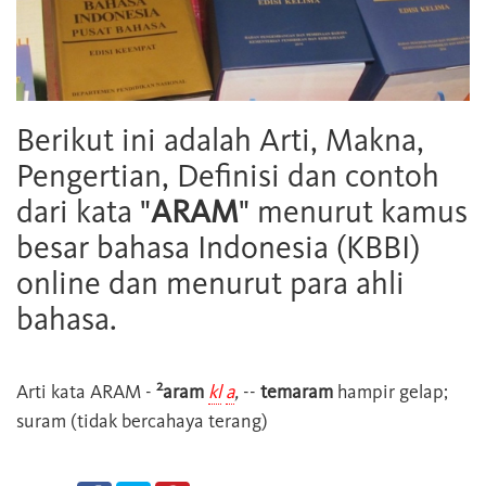
Berikut ini adalah Arti, Makna,
Pengertian, Definisi dan contoh
dari kata "
ARAM
" menurut kamus
besar bahasa Indonesia (KBBI)
online dan menurut para ahli
bahasa.
2
Arti kata
ARAM
-
aram
kl
a
,
--
temaram
hampir gelap;
suram (tidak bercahaya terang)