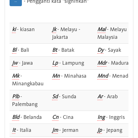
- Pengganti kata "signifikan"
--
ki
- kiasan
Jk
- Melayu -
Mal
- Melayu -
Jakarta
Malaysia
Bl
- Bali
Bt
- Batak
Dy
- Sayak
Jw
- Jawa
Lp
- Lampung
Mdr
- Madura
Mk
-
Mn
- Minahasa
Mnd
- Menado
Minangkabau
Plb
-
Sd
- Sunda
Ar
- Arab
Palembang
Bld
- Belanda
Cn
- Cina
Ing
- Inggris
It
- Italia
Jm
- Jerman
Jp
- Jepang