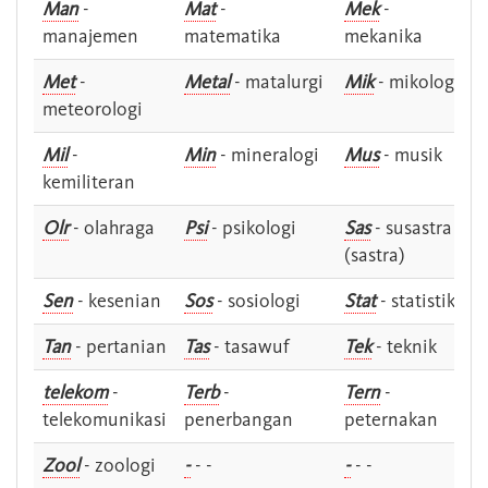
Man
-
Mat
-
Mek
-
manajemen
matematika
mekanika
Met
-
Metal
- matalurgi
Mik
- mikologi
meteorologi
Mil
-
Min
- mineralogi
Mus
- musik
kemiliteran
Olr
- olahraga
Psi
- psikologi
Sas
- susastra -
(sastra)
Sen
- kesenian
Sos
- sosiologi
Stat
- statistik
Tan
- pertanian
Tas
- tasawuf
Tek
- teknik
telekom
-
Terb
-
Tern
-
telekomunikasi
penerbangan
peternakan
Zool
- zoologi
-
- -
-
- -