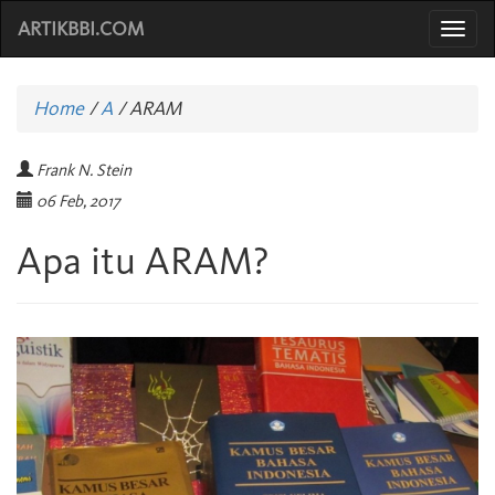
ARTIKBBI.COM
Togg
navi
Home
/
A
/
ARAM
Frank N. Stein
06 Feb, 2017
Apa itu ARAM?