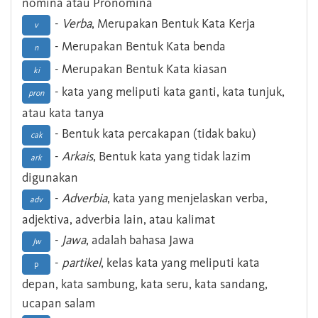
nomina atau Pronomina
-
Verba
, Merupakan Bentuk Kata Kerja
v
- Merupakan Bentuk Kata benda
n
- Merupakan Bentuk Kata kiasan
ki
- kata yang meliputi kata ganti, kata tunjuk,
pron
atau kata tanya
- Bentuk kata percakapan (tidak baku)
cak
-
Arkais
, Bentuk kata yang tidak lazim
ark
digunakan
-
Adverbia
, kata yang menjelaskan verba,
adv
adjektiva, adverbia lain, atau kalimat
-
Jawa
, adalah bahasa Jawa
Jw
-
partikel
, kelas kata yang meliputi kata
p
depan, kata sambung, kata seru, kata sandang,
ucapan salam