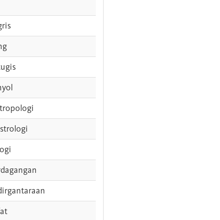
gris
ng
tugis
nyol
tropologi
strologi
logi
rdagangan
dirgantaraan
fat