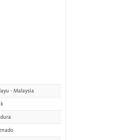
ayu - Malaysia
ak
dura
enado