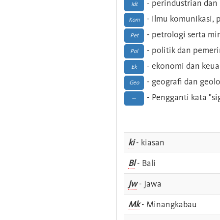
- perindustrian dan 
Idt
- ilmu komunikasi, pu
Kom
- petrologi serta m
Pet
- politik dan pemer
Pol
- ekonomi dan keu
Ek
- geografi dan geolo
Geo
- Pengganti kata "si
--
ki
- kiasan
Bl
- Bali
Jw
- Jawa
Mk
- Minangkabau