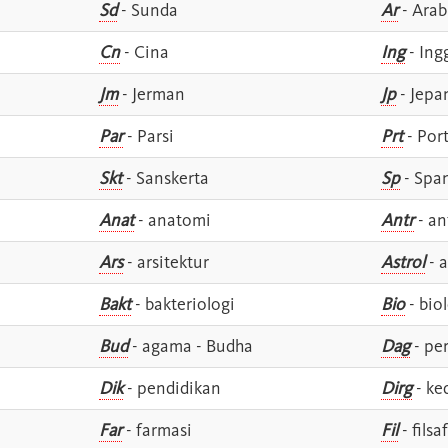
Sd
- Sunda
Ar
- Arab
Cn
- Cina
Ing
- Ing
Jm
- Jerman
Jp
- Jepa
Par
- Parsi
Prt
- Por
Skt
- Sanskerta
Sp
- Spa
Anat
- anatomi
Antr
- an
Ars
- arsitektur
Astrol
- a
Bakt
- bakteriologi
Bio
- bio
Bud
- agama - Budha
Dag
- pe
Dik
- pendidikan
Dirg
- ke
Far
- farmasi
Fil
- filsa