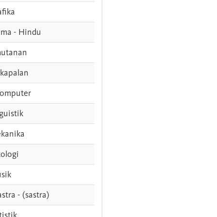
afika
ama - Hindu
hutanan
rkapalan
komputer
guistik
kanika
ologi
sik
stra - (sastra)
tistik