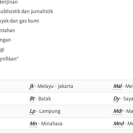
kerjinan
blisistik dan jurnalistik
inyak dan gas bumi
intahan
angan
gi
gnifikan"
Jk
- Melayu - Jakarta
Mal
- Mel
Bt
- Batak
Dy
- Say
Lp
- Lampung
Mdr
- Ma
Mn
- Minahasa
Mnd
- M