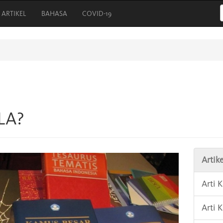
ARTIKEL
BAHASA
COVID-19
LA?
Artike
Arti 
Arti 