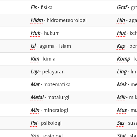
Fis
- fisika
Graf
- gr
Hidm
- hidrometeorologi
Hin
- ag
Huk
- hukum
Hut
- ke
Isl
- agama - Islam
Kap
- pe
Kim
- kimia
Komp
- 
Lay
- pelayaran
Ling
- lin
Mat
- matematika
Mek
- me
Metal
- matalurgi
Mik
- mik
Min
- mineralogi
Mus
- mu
Psi
- psikologi
Sas
- susa
Sos
- sosiologi
Stat
- sta