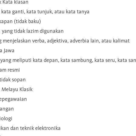
 Kata kiasan
 kata ganti, kata tunjuk, atau kata tanya
kapan (tidak baku)
a yang tidak lazim digunakan
g menjelaskan verba, adjektiva, adverbia lain, atau kalimat
sa Jawa
a yang meliputi kata depan, kata sambung, kata seru, kata s
gam resmi
 tidak sopan
n Melayu Klasik
 kepegawaian
ilangan
iologi
rikan dan teknik elektronika