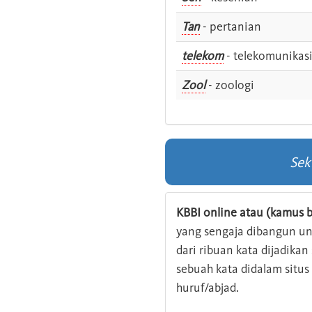
Tan
- pertanian
telekom
- telekomunikas
Zool
- zoologi
Sek
KBBI online atau (kamus b
yang sengaja dibangun u
dari ribuan kata dijadika
sebuah kata didalam situ
huruf/abjad.