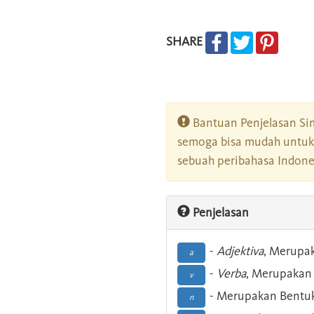
SHARE
Bantuan Penjelasan Sim
semoga bisa mudah untuk 
sebuah peribahasa Indonesi
Penjelasan
-
Adjektiva
, Merupa
a
-
Verba
, Merupakan 
v
- Merupakan Bentuk
n