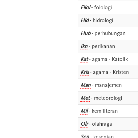
Filol
- folologi
Hid
- hidrologi
Hub
- perhubungan
Ikn
- perikanan
Kat
- agama - Katolik
Kris
- agama - Kristen
Man
- manajemen
Met
- meteorologi
Mil
- kemiliteran
Olr
- olahraga
Sen
- kesenian