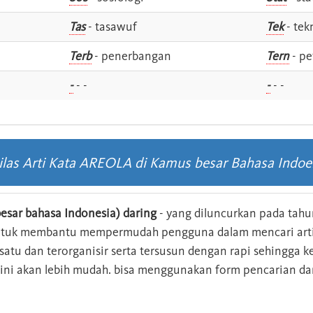
Tas
- tasawuf
Tek
- tek
i
Terb
- penerbangan
Tern
- pe
-
- -
-
- -
ilas Arti Kata AREOLA di Kamus besar Bahasa Indoe
esar bahasa Indonesia) daring
- yang diluncurkan pada tahun
ntuk membantu mempermudah pengguna dalam mencari arti 
n satu dan terorganisir serta tersusun dengan rapi sehingga
s ini akan lebih mudah. bisa menggunakan form pencarian da