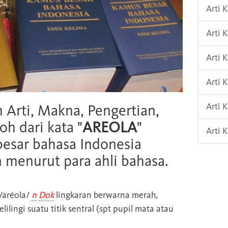
Arti 
Arti 
Arti 
Arti 
Arti
h Arti, Makna, Pengertian,
oh dari kata "
AREOLA
"
Arti 
esar bahasa Indonesia
n menurut para ahli bahasa.
/aréola/
n
Dok
lingkaran berwarna merah,
ilingi suatu titik sentral (spt pupil mata atau