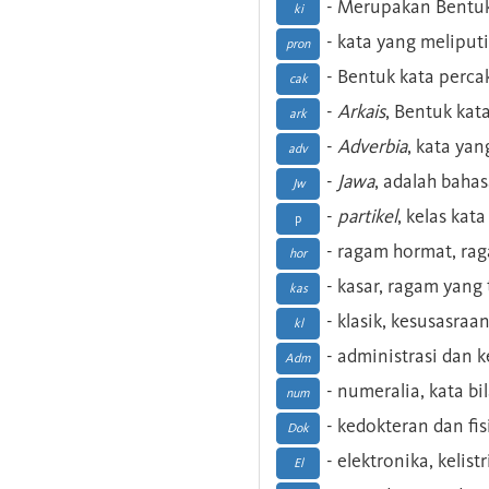
- Merupakan Bentuk
ki
- kata yang meliputi
pron
- Bentuk kata perca
cak
-
Arkais
, Bentuk kat
ark
-
Adverbia
, kata yan
adv
-
Jawa
, adalah baha
Jw
-
partikel
, kelas kat
p
- ragam hormat, ra
hor
- kasar, ragam yang
kas
- klasik, kesusasraa
kl
- administrasi dan
Adm
- numeralia, kata b
num
- kedokteran dan fis
Dok
- elektronika, kelist
El