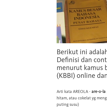
Berikut ini adala
Definisi dan cont
menurut kamus b
(KBBI) online da
Arti kata
AREOLA
-
are-o-la
hitam, atau cokelat yg mengel
puting susu)