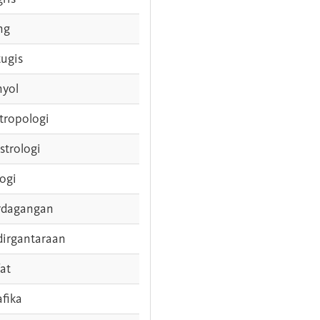
ng
tugis
nyol
tropologi
strologi
logi
rdagangan
dirgantaraan
fat
afika