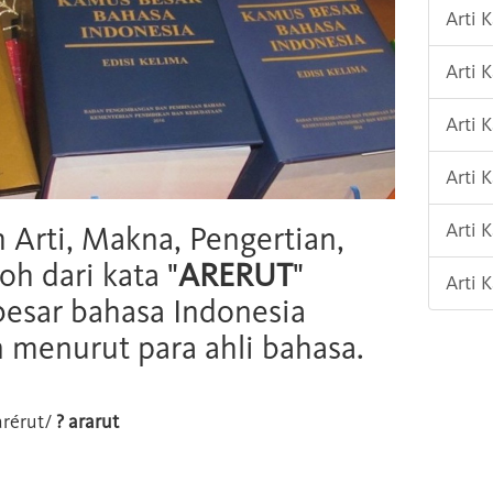
Arti 
Arti
Arti 
Arti 
Arti 
h Arti, Makna, Pengertian,
oh dari kata "
ARERUT
"
Arti 
esar bahasa Indonesia
n menurut para ahli bahasa.
rérut/
? ararut