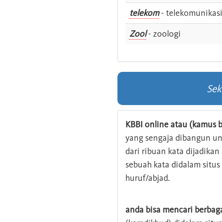
telekom
- telekomunikas
Zool
- zoologi
Sek
KBBI online atau (kamus b
yang sengaja dibangun u
dari ribuan kata dijadika
sebuah kata didalam situ
huruf/abjad.
anda bisa mencari berbag