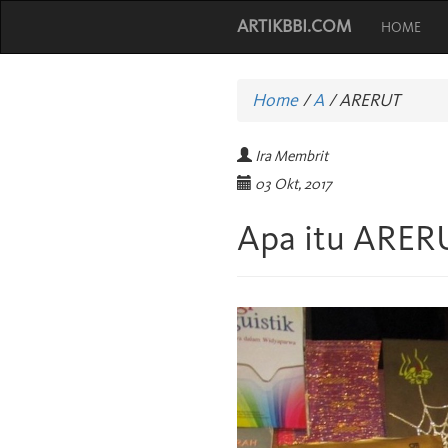
ARTIKBBI.COM
HOME
Home
/
A
/
ARERUT
Ira Membrit
03 Okt, 2017
Apa itu ARER