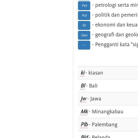
- petrologi serta m
Pet
- politik dan pemer
Pol
- ekonomi dan keu
Ek
- geografi dan geolo
Geo
- Pengganti kata "si
--
ki
- kiasan
Bl
- Bali
Jw
- Jawa
Mk
- Minangkabau
Plb
- Palembang
Bld
- Belanda