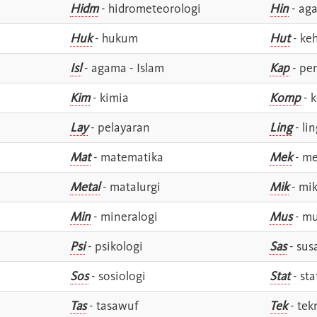
Hidm
- hidrometeorologi
Hin
- ag
Huk
- hukum
Hut
- ke
Isl
- agama - Islam
Kap
- pe
Kim
- kimia
Komp
- 
Lay
- pelayaran
Ling
- lin
Mat
- matematika
Mek
- me
Metal
- matalurgi
Mik
- mik
Min
- mineralogi
Mus
- mu
Psi
- psikologi
Sas
- susa
Sos
- sosiologi
Stat
- sta
Tas
- tasawuf
Tek
- tek