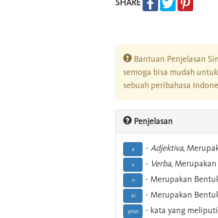
SHARE
Bantuan Penjelasan Sim
semoga bisa mudah untuk 
sebuah peribahasa Indonesi
Penjelasan
-
Adjektiva
, Merupa
a
-
Verba
, Merupakan 
v
- Merupakan Bentuk
n
- Merupakan Bentuk
ki
- kata yang meliputi
pron