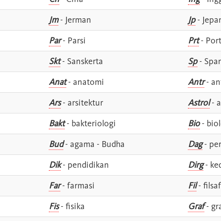
Jm
- Jerman
Jp
- Jepa
Par
- Parsi
Prt
- Por
Skt
- Sanskerta
Sp
- Spa
Anat
- anatomi
Antr
- an
Ars
- arsitektur
Astrol
- a
Bakt
- bakteriologi
Bio
- bio
Bud
- agama - Budha
Dag
- pe
Dik
- pendidikan
Dirg
- ke
Far
- farmasi
Fil
- filsa
Fis
- fisika
Graf
- gr