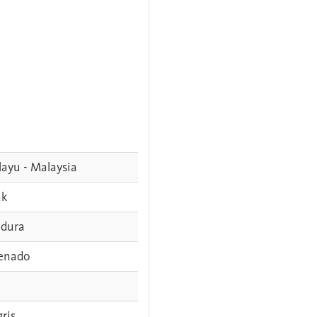
ayu - Malaysia
ak
dura
enado
gris