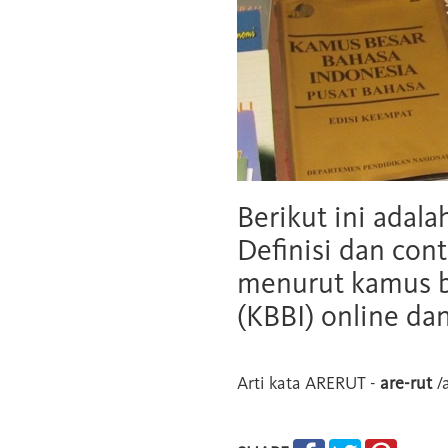
Berikut ini adala
Definisi dan cont
menurut kamus b
(KBBI) online da
Arti kata
ARERUT
-
are-rut
/a