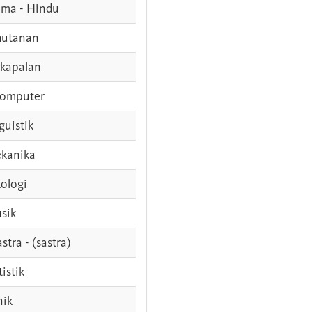
ama - Hindu
hutanan
rkapalan
komputer
guistik
kanika
ologi
sik
stra - (sastra)
tistik
nik