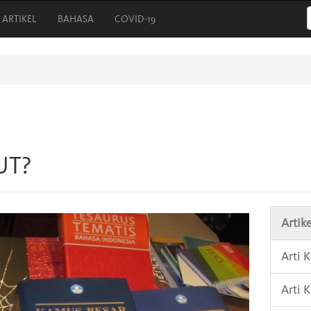
ARTIKEL
BAHASA
COVID-19
UT?
Artike
Arti 
Arti 