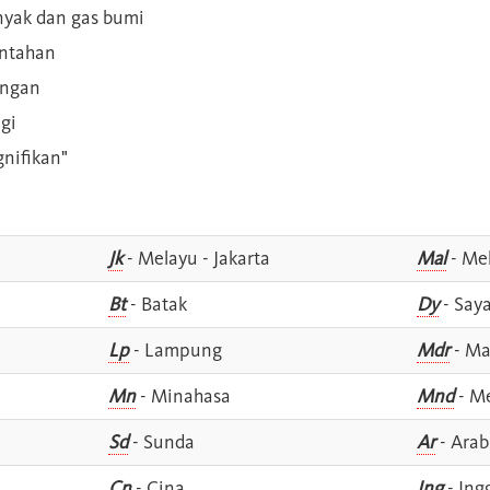
inyak dan gas bumi
intahan
angan
gi
gnifikan"
Jk
- Melayu - Jakarta
Mal
- Mel
Bt
- Batak
Dy
- Say
Lp
- Lampung
Mdr
- Ma
Mn
- Minahasa
Mnd
- M
Sd
- Sunda
Ar
- Arab
Cn
- Cina
Ing
- Ing