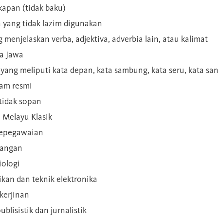
kapan (tidak baku)
a yang tidak lazim digunakan
g menjelaskan verba, adjektiva, adverbia lain, atau kalimat
sa Jawa
a yang meliputi kata depan, kata sambung, kata seru, kata s
gam resmi
 tidak sopan
n Melayu Klasik
 kepegawaian
ilangan
iologi
rikan dan teknik elektronika
kerjinan
blisistik dan jurnalistik