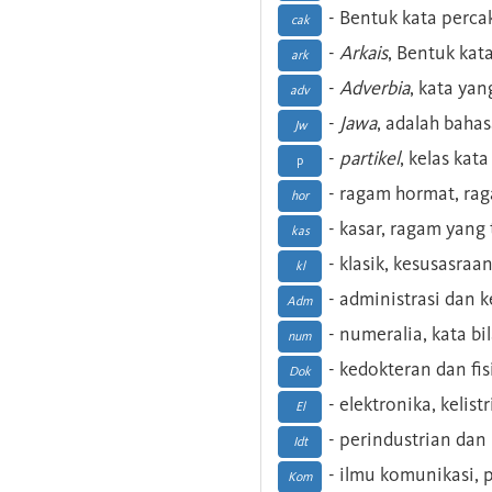
- Bentuk kata perca
cak
-
Arkais
, Bentuk kat
ark
-
Adverbia
, kata yan
adv
-
Jawa
, adalah baha
Jw
-
partikel
, kelas kat
p
- ragam hormat, ra
hor
- kasar, ragam yang
kas
- klasik, kesusasraa
kl
- administrasi dan
Adm
- numeralia, kata b
num
- kedokteran dan fis
Dok
- elektronika, kelist
El
- perindustrian dan 
Idt
- ilmu komunikasi, pu
Kom