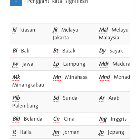
- Pengganti kata "signifikan"
--
ki
- kiasan
Jk
- Melayu -
Mal
- Melayu -
Jakarta
Malaysia
Bl
- Bali
Bt
- Batak
Dy
- Sayak
Jw
- Jawa
Lp
- Lampung
Mdr
- Madura
Mk
-
Mn
- Minahasa
Mnd
- Menado
Minangkabau
Plb
-
Sd
- Sunda
Ar
- Arab
Palembang
Bld
- Belanda
Cn
- Cina
Ing
- Inggris
It
- Italia
Jm
- Jerman
Jp
- Jepang