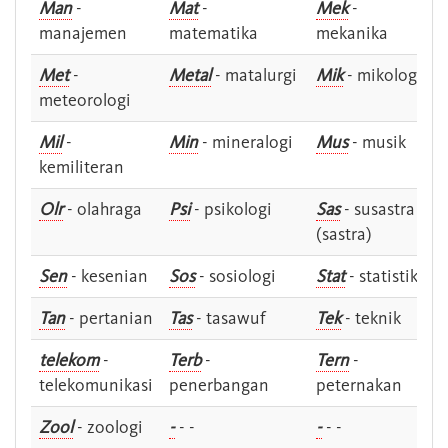
Man
-
Mat
-
Mek
-
manajemen
matematika
mekanika
Met
-
Metal
- matalurgi
Mik
- mikologi
meteorologi
Mil
-
Min
- mineralogi
Mus
- musik
kemiliteran
Olr
- olahraga
Psi
- psikologi
Sas
- susastra -
(sastra)
Sen
- kesenian
Sos
- sosiologi
Stat
- statistik
Tan
- pertanian
Tas
- tasawuf
Tek
- teknik
telekom
-
Terb
-
Tern
-
telekomunikasi
penerbangan
peternakan
Zool
- zoologi
-
- -
-
- -