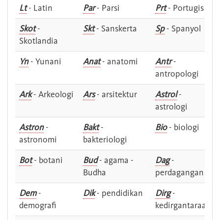
Lt
- Latin
Par
- Parsi
Prt
- Portugis
Skot
-
Skt
- Sanskerta
Sp
- Spanyol
Skotlandia
Yn
- Yunani
Anat
- anatomi
Antr
-
antropologi
Ark
- Arkeologi
Ars
- arsitektur
Astrol
-
astrologi
Astron
-
Bakt
-
Bio
- biologi
astronomi
bakteriologi
Bot
- botani
Bud
- agama -
Dag
-
Budha
perdagangan
Dem
-
Dik
- pendidikan
Dirg
-
demografi
kedirgantaraan