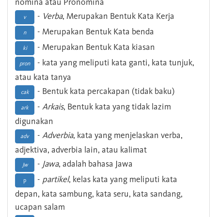
nomina atau Pronomina
-
Verba
, Merupakan Bentuk Kata Kerja
v
- Merupakan Bentuk Kata benda
n
- Merupakan Bentuk Kata kiasan
ki
- kata yang meliputi kata ganti, kata tunjuk,
pron
atau kata tanya
- Bentuk kata percakapan (tidak baku)
cak
-
Arkais
, Bentuk kata yang tidak lazim
ark
digunakan
-
Adverbia
, kata yang menjelaskan verba,
adv
adjektiva, adverbia lain, atau kalimat
-
Jawa
, adalah bahasa Jawa
Jw
-
partikel
, kelas kata yang meliputi kata
p
depan, kata sambung, kata seru, kata sandang,
ucapan salam