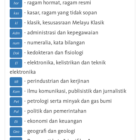
- ragam hormat, ragam resmi
hor
- kasar, ragam yang tidak sopan
kas
- klasik, kesusasraan Melayu Klasik
kl
- administrasi dan kepegawaian
Adm
- numeralia, kata bilangan
num
- kedokteran dan fisiologi
Dok
- elektronika, kelistrikan dan teknik
El
elektronika
- perindustrian dan kerjinan
Idt
- ilmu komunikasi, publisistik dan jurnalistik
Kom
- petrologi serta minyak dan gas bumi
Pet
- politik dan pemerintahan
Pol
- ekonomi dan keuangan
Ek
- geografi dan geologi
Geo