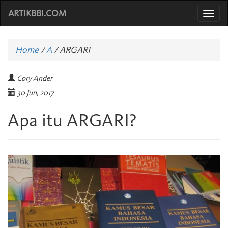
ARTIKBBI.COM
Togg
navi
Home
/
A
/
ARGARI
Cory Ander
30 Jun, 2017
Apa itu ARGARI?