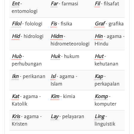
Ent
-
Far
- farmasi
Fil
- filsafat
entomologi
Filol
- folologi
Fis
- fisika
Graf
- grafika
Hid
- hidrologi
Hidm
-
Hin
- agama -
hidrometeorologi
Hindu
Hub
-
Huk
- hukum
Hut
-
perhubungan
kehutanan
Ikn
- perikanan
Isl
- agama -
Kap
-
Islam
perkapalan
Kat
- agama -
Kim
- kimia
Komp
-
Katolik
komputer
Kris
- agama -
Lay
- pelayaran
Ling
-
Kristen
linguistik