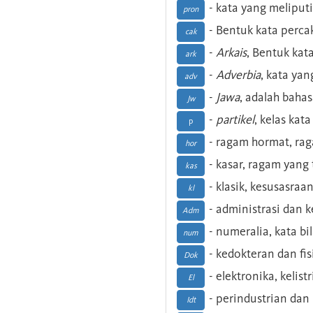
- kata yang meliputi
pron
- Bentuk kata perca
cak
-
Arkais
, Bentuk kat
ark
-
Adverbia
, kata yan
adv
-
Jawa
, adalah baha
Jw
-
partikel
, kelas kat
p
- ragam hormat, ra
hor
- kasar, ragam yang
kas
- klasik, kesusasraa
kl
- administrasi dan
Adm
- numeralia, kata b
num
- kedokteran dan fis
Dok
- elektronika, kelist
El
- perindustrian dan 
Idt