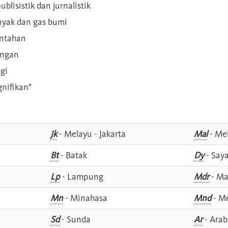
blisistik dan jurnalistik
inyak dan gas bumi
intahan
angan
gi
gnifikan"
Jk
- Melayu - Jakarta
Mal
- Mel
Bt
- Batak
Dy
- Say
Lp
- Lampung
Mdr
- Ma
Mn
- Minahasa
Mnd
- M
Sd
- Sunda
Ar
- Arab