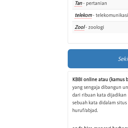
Tan
- pertanian
telekom
- telekomunikas
Zool
- zoologi
Sek
KBBI online atau (kamus b
yang sengaja dibangun u
dari ribuan kata dijadika
sebuah kata didalam situ
huruf/abjad.