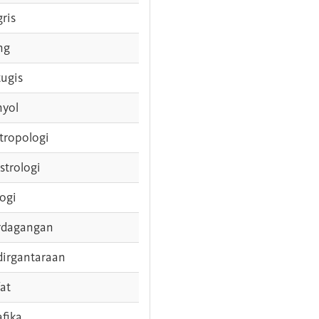
gris
ng
tugis
nyol
tropologi
strologi
logi
rdagangan
dirgantaraan
fat
afika