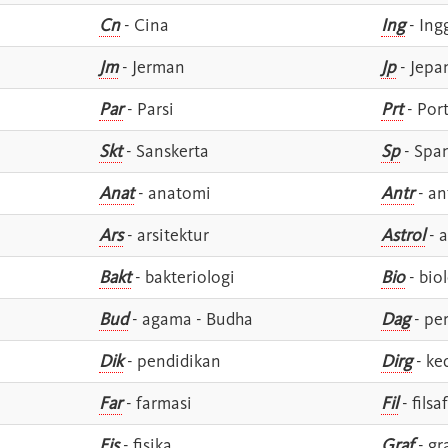
Cn
- Cina
Ing
- Ing
Jm
- Jerman
Jp
- Jepa
Par
- Parsi
Prt
- Por
Skt
- Sanskerta
Sp
- Spa
Anat
- anatomi
Antr
- an
Ars
- arsitektur
Astrol
- a
Bakt
- bakteriologi
Bio
- bio
Bud
- agama - Budha
Dag
- pe
Dik
- pendidikan
Dirg
- ke
Far
- farmasi
Fil
- filsa
Fis
- fisika
Graf
- gr