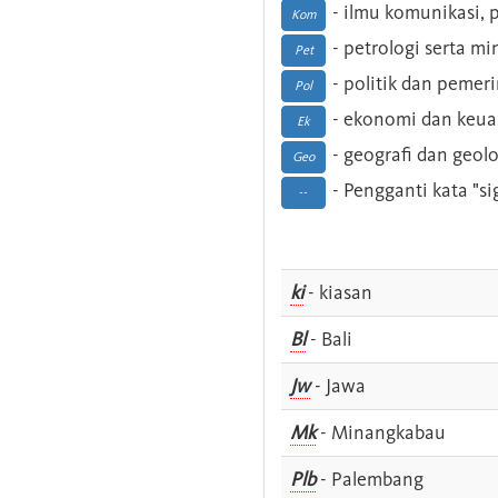
- ilmu komunikasi, pu
Kom
- petrologi serta m
Pet
- politik dan pemer
Pol
- ekonomi dan keu
Ek
- geografi dan geolo
Geo
- Pengganti kata "si
--
ki
- kiasan
Bl
- Bali
Jw
- Jawa
Mk
- Minangkabau
Plb
- Palembang