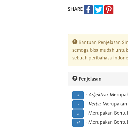
SHARE
Bantuan Penjelasan Sim
semoga bisa mudah untuk 
sebuah peribahasa Indonesi
Penjelasan
-
Adjektiva
, Merupa
a
-
Verba
, Merupakan 
v
- Merupakan Bentuk
n
- Merupakan Bentuk
ki