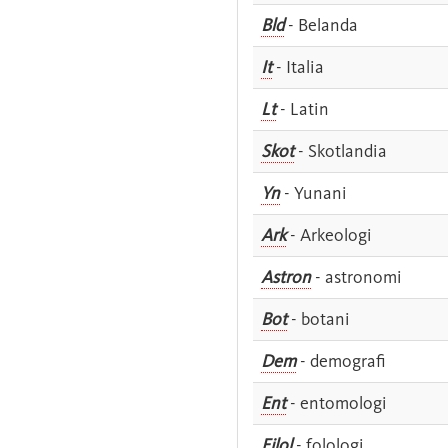
Bld
- Belanda
It
- Italia
Lt
- Latin
Skot
- Skotlandia
Yn
- Yunani
Ark
- Arkeologi
Astron
- astronomi
Bot
- botani
Dem
- demografi
Ent
- entomologi
Filol
- folologi