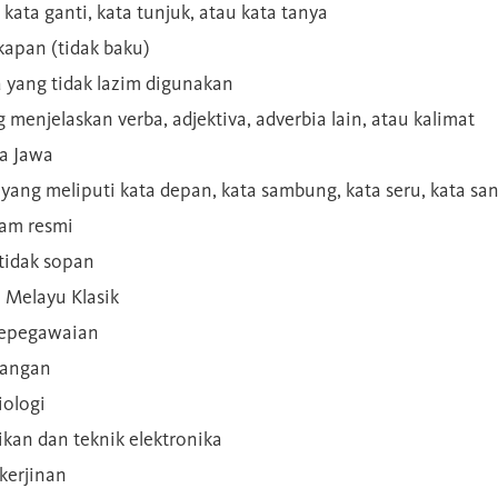
 kata ganti, kata tunjuk, atau kata tanya
kapan (tidak baku)
a yang tidak lazim digunakan
g menjelaskan verba, adjektiva, adverbia lain, atau kalimat
sa Jawa
a yang meliputi kata depan, kata sambung, kata seru, kata s
gam resmi
 tidak sopan
n Melayu Klasik
 kepegawaian
ilangan
iologi
rikan dan teknik elektronika
kerjinan