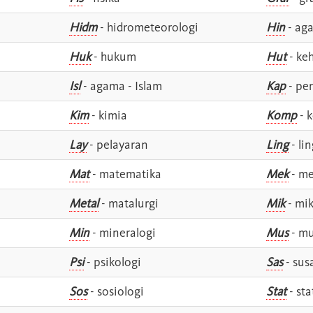
Hidm
- hidrometeorologi
Hin
- ag
Huk
- hukum
Hut
- ke
Isl
- agama - Islam
Kap
- pe
Kim
- kimia
Komp
- 
Lay
- pelayaran
Ling
- lin
Mat
- matematika
Mek
- me
Metal
- matalurgi
Mik
- mik
Min
- mineralogi
Mus
- mu
Psi
- psikologi
Sas
- susa
Sos
- sosiologi
Stat
- sta