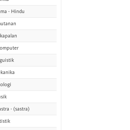
ama - Hindu
hutanan
rkapalan
komputer
guistik
kanika
ologi
sik
stra - (sastra)
tistik