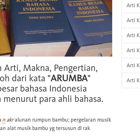
Arti 
Arti 
Arti 
Arti 
Arti
h Arti, Makna, Pengertian,
oh dari kata "
ARUMBA
"
Arti
esar bahasa Indonesia
n menurut para ahli bahasa.
a
n
akr
alunan rumpun bambu; pergelaran musik
n alat musik bambu yg tersusun dl rak