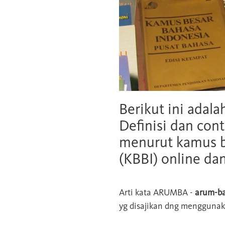
Berikut ini adala
Definisi dan cont
menurut kamus b
(KBBI) online da
Arti kata
ARUMBA
-
arum-b
yg disajikan dng menggunaka