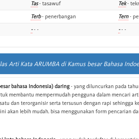
Tas
- tasawuf
Tek
- tek
i
Terb
- penerbangan
Tern
- pe
-
- -
-
- -
ilas Arti Kata ARUMBA di Kamus besar Bahasa Indoe
esar bahasa Indonesia) daring
- yang diluncurkan pada tahun
ntuk membantu mempermudah pengguna dalam mencari arti 
n satu dan terorganisir serta tersusun dengan rapi sehingga
s ini akan lebih mudah. bisa menggunakan form pencarian da