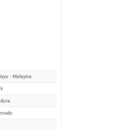
ayu - Malaysia
ak
dura
enado