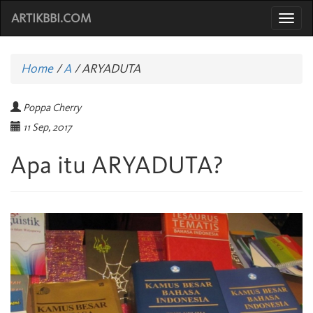
ARTIKBBI.COM
Togg
navi
Home
/
A
/
ARYADUTA
Poppa Cherry
11 Sep, 2017
Apa itu ARYADUTA?