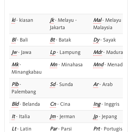
ki
- kiasan
Jk
- Melayu -
Mal
- Melayu -
Jakarta
Malaysia
Bl
- Bali
Bt
- Batak
Dy
- Sayak
Jw
- Jawa
Lp
- Lampung
Mdr
- Madura
Mk
-
Mn
- Minahasa
Mnd
- Menado
Minangkabau
Plb
-
Sd
- Sunda
Ar
- Arab
Palembang
Bld
- Belanda
Cn
- Cina
Ing
- Inggris
It
- Italia
Jm
- Jerman
Jp
- Jepang
Lt
- Latin
Par
- Parsi
Prt
- Portugis