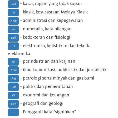
- kasar, ragam yang tidak sopan
kas
- klasik, kesusasraan Melayu Klasik
kl
- administrasi dan kepegawaian
Adm
- numeralia, kata bilangan
num
- kedokteran dan fisiologi
Dok
- elektronika, kelistrikan dan teknik
El
elektronika
- perindustrian dan kerjinan
Idt
- ilmu komunikasi, publisistik dan jurnalistik
Kom
- petrologi serta minyak dan gas bumi
Pet
- politik dan pemerintahan
Pol
- ekonomi dan keuangan
Ek
- geografi dan geologi
Geo
- Pengganti kata "signifikan"
--