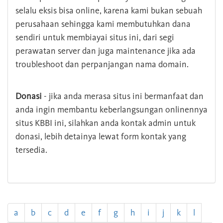
selalu eksis bisa online, karena kami bukan sebuah
perusahaan sehingga kami membutuhkan dana
sendiri untuk membiayai situs ini, dari segi
perawatan server dan juga maintenance jika ada
troubleshoot dan perpanjangan nama domain.
Donasi
- jika anda merasa situs ini bermanfaat dan
anda ingin membantu keberlangsungan onlinennya
situs KBBI ini, silahkan anda kontak admin untuk
donasi, lebih detainya lewat form kontak yang
tersedia.
a
b
c
d
e
f
g
h
i
j
k
l