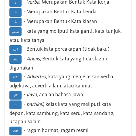
-
Verba
, Merupakan Bentuk Kata Kerja
v
- Merupakan Bentuk Kata benda
n
- Merupakan Bentuk Kata kiasan
ki
- kata yang meliputi kata ganti, kata tunjuk,
pron
atau kata tanya
- Bentuk kata percakapan (tidak baku)
cak
-
Arkais
, Bentuk kata yang tidak lazim
ark
digunakan
-
Adverbia
, kata yang menjelaskan verba,
adv
adjektiva, adverbia lain, atau kalimat
-
Jawa
, adalah bahasa Jawa
Jw
-
partikel
, kelas kata yang meliputi kata
p
depan, kata sambung, kata seru, kata sandang,
ucapan salam
- ragam hormat, ragam resmi
hor