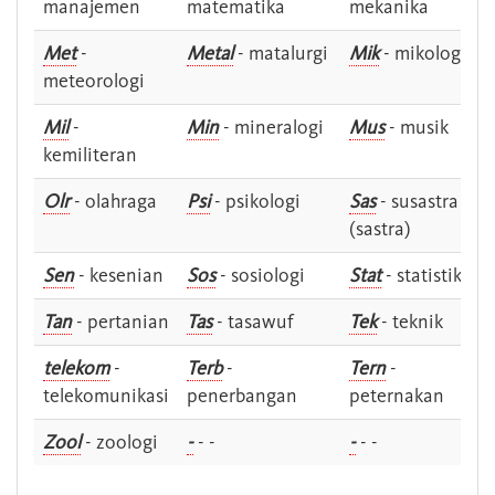
manajemen
matematika
mekanika
Met
-
Metal
- matalurgi
Mik
- mikologi
meteorologi
Mil
-
Min
- mineralogi
Mus
- musik
kemiliteran
Olr
- olahraga
Psi
- psikologi
Sas
- susastra -
(sastra)
Sen
- kesenian
Sos
- sosiologi
Stat
- statistik
Tan
- pertanian
Tas
- tasawuf
Tek
- teknik
telekom
-
Terb
-
Tern
-
telekomunikasi
penerbangan
peternakan
Zool
- zoologi
-
- -
-
- -