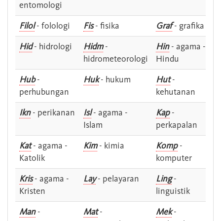
entomologi
Filol
- folologi
Fis
- fisika
Graf
- grafika
Hid
- hidrologi
Hidm
-
Hin
- agama -
hidrometeorologi
Hindu
Hub
-
Huk
- hukum
Hut
-
perhubungan
kehutanan
Ikn
- perikanan
Isl
- agama -
Kap
-
Islam
perkapalan
Kat
- agama -
Kim
- kimia
Komp
-
Katolik
komputer
Kris
- agama -
Lay
- pelayaran
Ling
-
Kristen
linguistik
Man
-
Mat
-
Mek
-