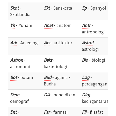
Skot
-
Skt
- Sanskerta
Sp
- Spanyol
Skotlandia
Yn
- Yunani
Anat
- anatomi
Antr
-
antropologi
Ark
- Arkeologi
Ars
- arsitektur
Astrol
-
astrologi
Astron
-
Bakt
-
Bio
- biologi
astronomi
bakteriologi
Bot
- botani
Bud
- agama -
Dag
-
Budha
perdagangan
Dem
-
Dik
- pendidikan
Dirg
-
demografi
kedirgantaraan
Ent
-
Far
- farmasi
Fil
- filsafat