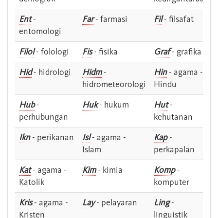
Ent
-
Far
- farmasi
Fil
- filsafat
entomologi
Filol
- folologi
Fis
- fisika
Graf
- grafika
Hid
- hidrologi
Hidm
-
Hin
- agama -
hidrometeorologi
Hindu
Hub
-
Huk
- hukum
Hut
-
perhubungan
kehutanan
Ikn
- perikanan
Isl
- agama -
Kap
-
Islam
perkapalan
Kat
- agama -
Kim
- kimia
Komp
-
Katolik
komputer
Kris
- agama -
Lay
- pelayaran
Ling
-
Kristen
linguistik