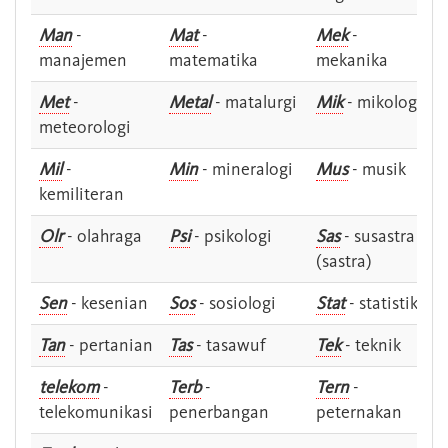
Man
-
Mat
-
Mek
-
manajemen
matematika
mekanika
Met
-
Metal
- matalurgi
Mik
- mikologi
meteorologi
Mil
-
Min
- mineralogi
Mus
- musik
kemiliteran
Olr
- olahraga
Psi
- psikologi
Sas
- susastra -
(sastra)
Sen
- kesenian
Sos
- sosiologi
Stat
- statistik
Tan
- pertanian
Tas
- tasawuf
Tek
- teknik
telekom
-
Terb
-
Tern
-
telekomunikasi
penerbangan
peternakan