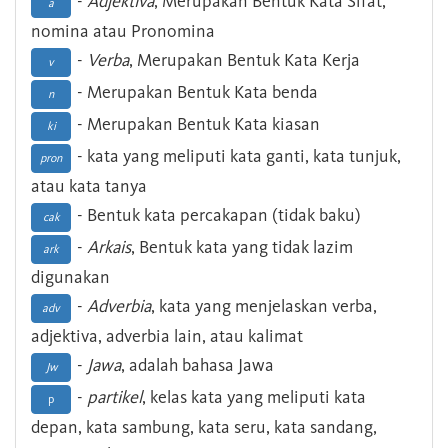
-
Adjektiva
, Merupakan Bentuk Kata Sifat,
a
nomina atau Pronomina
-
Verba
, Merupakan Bentuk Kata Kerja
v
- Merupakan Bentuk Kata benda
n
- Merupakan Bentuk Kata kiasan
ki
- kata yang meliputi kata ganti, kata tunjuk,
pron
atau kata tanya
- Bentuk kata percakapan (tidak baku)
cak
-
Arkais
, Bentuk kata yang tidak lazim
ark
digunakan
-
Adverbia
, kata yang menjelaskan verba,
adv
adjektiva, adverbia lain, atau kalimat
-
Jawa
, adalah bahasa Jawa
Jw
-
partikel
, kelas kata yang meliputi kata
p
depan, kata sambung, kata seru, kata sandang,