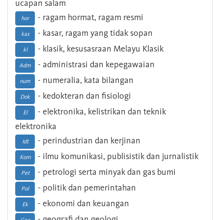
ucapan salam
- ragam hormat, ragam resmi
hor
- kasar, ragam yang tidak sopan
kas
- klasik, kesusasraan Melayu Klasik
kl
- administrasi dan kepegawaian
Adm
- numeralia, kata bilangan
num
- kedokteran dan fisiologi
Dok
- elektronika, kelistrikan dan teknik
El
elektronika
- perindustrian dan kerjinan
Idt
- ilmu komunikasi, publisistik dan jurnalistik
Kom
- petrologi serta minyak dan gas bumi
Pet
- politik dan pemerintahan
Pol
- ekonomi dan keuangan
Ek
- geografi dan geologi