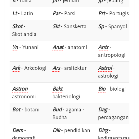
It
- Italia
Jm
- Jerman
Jp
- Jepang
Lt
- Latin
Par
- Parsi
Prt
- Portugis
Skot
-
Skt
- Sanskerta
Sp
- Spanyol
Skotlandia
Yn
- Yunani
Anat
- anatomi
Antr
-
antropologi
Ark
- Arkeologi
Ars
- arsitektur
Astrol
-
astrologi
Astron
-
Bakt
-
Bio
- biologi
astronomi
bakteriologi
Bot
- botani
Bud
- agama -
Dag
-
Budha
perdagangan
Dem
-
Dik
- pendidikan
Dirg
-
demografi
kedirgantaraan