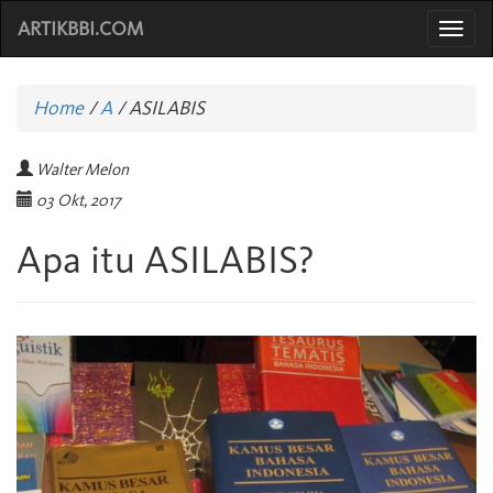
ARTIKBBI.COM
Togg
navi
Home
/
A
/
ASILABIS
Walter Melon
03 Okt, 2017
Apa itu ASILABIS?