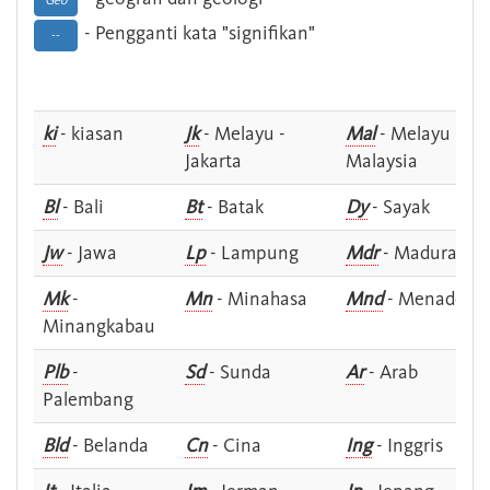
Geo
- Pengganti kata "signifikan"
--
ki
- kiasan
Jk
- Melayu -
Mal
- Melayu -
Jakarta
Malaysia
Bl
- Bali
Bt
- Batak
Dy
- Sayak
Jw
- Jawa
Lp
- Lampung
Mdr
- Madura
Mk
-
Mn
- Minahasa
Mnd
- Menado
Minangkabau
Plb
-
Sd
- Sunda
Ar
- Arab
Palembang
Bld
- Belanda
Cn
- Cina
Ing
- Inggris