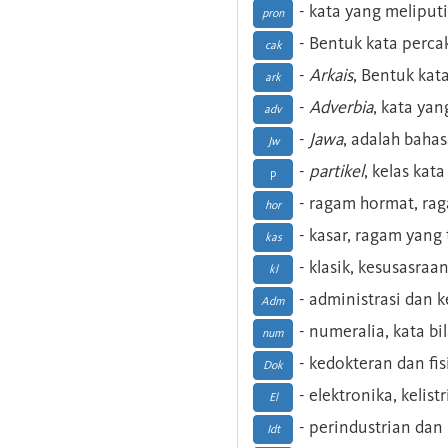
- kata yang meliputi
pron
- Bentuk kata perca
cak
-
Arkais
, Bentuk kat
ark
-
Adverbia
, kata yan
adv
-
Jawa
, adalah baha
Jw
-
partikel
, kelas kat
p
- ragam hormat, ra
hor
- kasar, ragam yang
kas
- klasik, kesusasraa
kl
- administrasi dan
Adm
- numeralia, kata b
num
- kedokteran dan fis
Dok
- elektronika, kelist
El
- perindustrian dan 
Idt