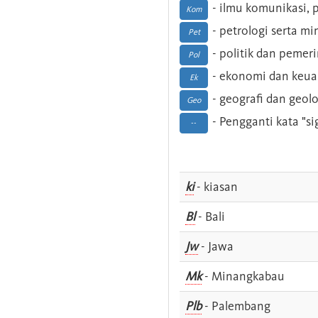
- ilmu komunikasi, pu
Kom
- petrologi serta m
Pet
- politik dan pemer
Pol
- ekonomi dan keu
Ek
- geografi dan geolo
Geo
- Pengganti kata "si
--
ki
- kiasan
Bl
- Bali
Jw
- Jawa
Mk
- Minangkabau
Plb
- Palembang