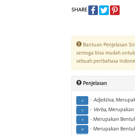
SHARE
Bantuan Penjelasan Sim
semoga bisa mudah untuk 
sebuah peribahasa Indonesi
Penjelasan
-
Adjektiva
, Merupa
a
-
Verba
, Merupakan 
v
- Merupakan Bentuk
n
- Merupakan Bentuk
ki