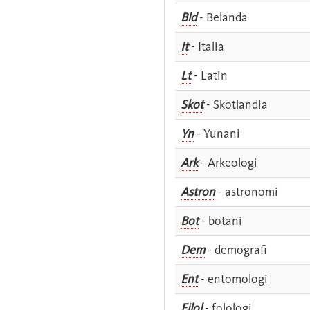
Bld
- Belanda
It
- Italia
Lt
- Latin
Skot
- Skotlandia
Yn
- Yunani
Ark
- Arkeologi
Astron
- astronomi
Bot
- botani
Dem
- demografi
Ent
- entomologi
Filol
- folologi