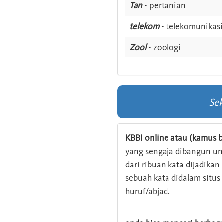
Tan
- pertanian
telekom
- telekomunikas
Zool
- zoologi
Sek
KBBI online atau (kamus b
yang sengaja dibangun u
dari ribuan kata dijadika
sebuah kata didalam situ
huruf/abjad.