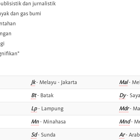
blisistik dan jurnalistik
inyak dan gas bumi
intahan
angan
gi
gnifikan"
Jk
- Melayu - Jakarta
Mal
- Mel
Bt
- Batak
Dy
- Say
Lp
- Lampung
Mdr
- Ma
Mn
- Minahasa
Mnd
- M
Sd
- Sunda
Ar
- Arab