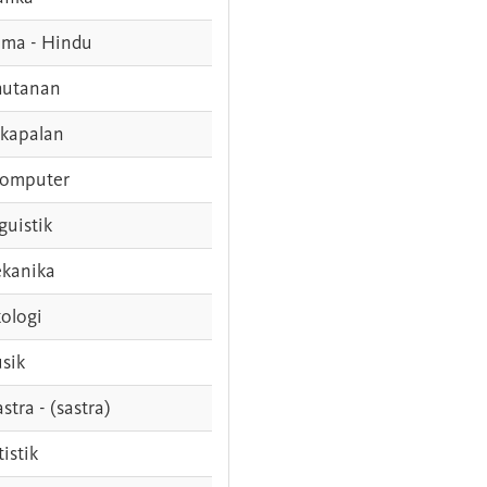
ama - Hindu
hutanan
rkapalan
komputer
guistik
kanika
ologi
sik
stra - (sastra)
tistik