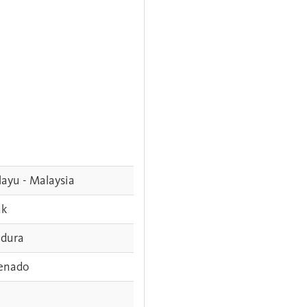
ayu - Malaysia
ak
dura
enado