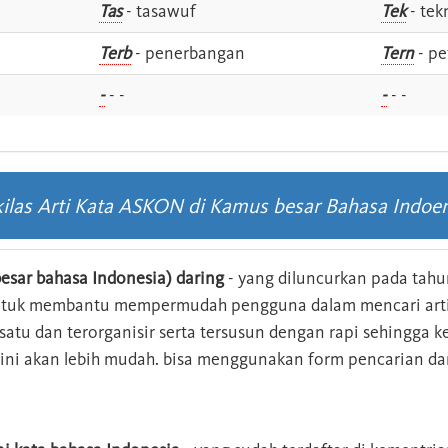
Tas
- tasawuf
Tek
- tek
i
Terb
- penerbangan
Tern
- pe
-
- -
-
- -
ilas Arti Kata ASKON di Kamus besar Bahasa Indoe
esar bahasa Indonesia) daring
- yang diluncurkan pada tahun
ntuk membantu mempermudah pengguna dalam mencari arti 
n satu dan terorganisir serta tersusun dengan rapi sehingga
s ini akan lebih mudah. bisa menggunakan form pencarian da