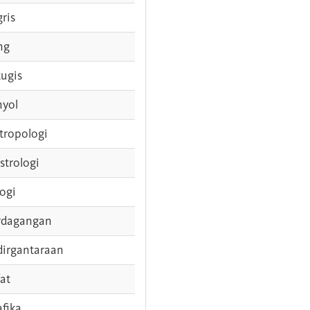
gris
ng
tugis
nyol
tropologi
strologi
logi
rdagangan
dirgantaraan
fat
afika