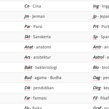
Cn
- Cina
Ing
- Ing
Jm
- Jerman
Jp
- Jepa
Par
- Parsi
Prt
- Por
Skt
- Sanskerta
Sp
- Spa
Anat
- anatomi
Antr
- an
Ars
- arsitektur
Astrol
- a
Bakt
- bakteriologi
Bio
- bio
Bud
- agama - Budha
Dag
- pe
Dik
- pendidikan
Dirg
- ke
Far
- farmasi
Fil
- filsa
Fis
- fisika
Graf
- gr