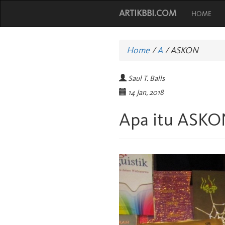
ARTIKBBI.COM
HOME
Home
/
A
/
ASKON
Saul T. Balls
14 Jan, 2018
Apa itu ASKO