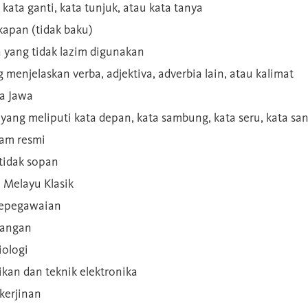
 kata ganti, kata tunjuk, atau kata tanya
kapan (tidak baku)
a yang tidak lazim digunakan
g menjelaskan verba, adjektiva, adverbia lain, atau kalimat
sa Jawa
a yang meliputi kata depan, kata sambung, kata seru, kata s
gam resmi
 tidak sopan
n Melayu Klasik
 kepegawaian
ilangan
iologi
rikan dan teknik elektronika
kerjinan