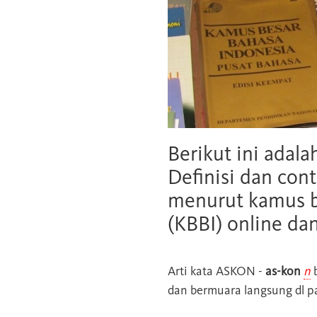
Berikut ini adala
Definisi dan cont
menurut kamus b
(KBBI) online da
Arti kata
ASKON
-
as-kon
n
b
dan bermuara langsung dl p