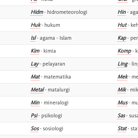
Hidm
- hidrometeorologi
Hin
- ag
Huk
- hukum
Hut
- ke
Isl
- agama - Islam
Kap
- pe
Kim
- kimia
Komp
- 
Lay
- pelayaran
Ling
- lin
Mat
- matematika
Mek
- me
Metal
- matalurgi
Mik
- mik
Min
- mineralogi
Mus
- mu
Psi
- psikologi
Sas
- susa
Sos
- sosiologi
Stat
- sta