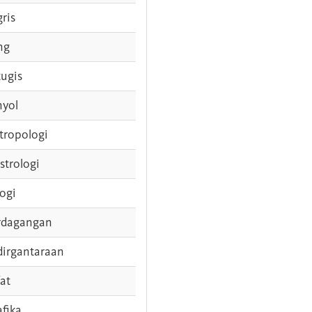
gris
ng
tugis
nyol
tropologi
strologi
logi
rdagangan
dirgantaraan
fat
afika