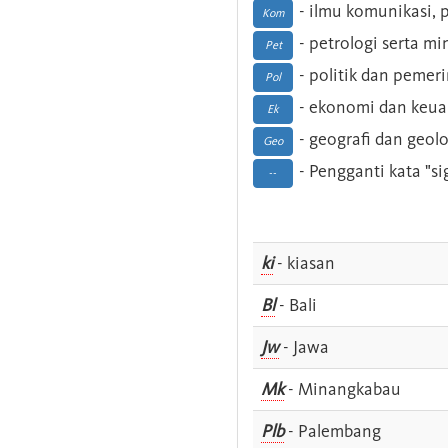
- ilmu komunikasi, pu
Kom
- petrologi serta m
Pet
- politik dan pemer
Pol
- ekonomi dan keu
Ek
- geografi dan geolo
Geo
- Pengganti kata "si
--
ki
- kiasan
Bl
- Bali
Jw
- Jawa
Mk
- Minangkabau
Plb
- Palembang