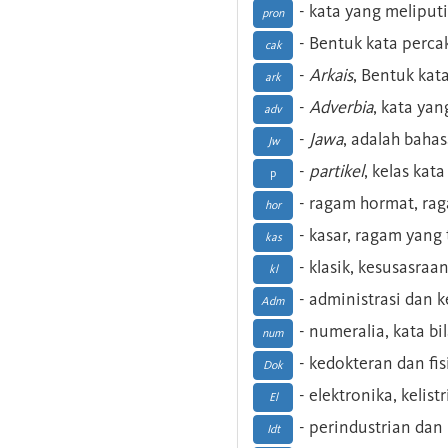
- kata yang meliputi
pron
- Bentuk kata perca
cak
-
Arkais
, Bentuk kat
ark
-
Adverbia
, kata yan
adv
-
Jawa
, adalah baha
Jw
-
partikel
, kelas kat
p
- ragam hormat, ra
hor
- kasar, ragam yang
kas
- klasik, kesusasraa
kl
- administrasi dan
Adm
- numeralia, kata b
num
- kedokteran dan fis
Dok
- elektronika, kelist
El
- perindustrian dan 
Idt