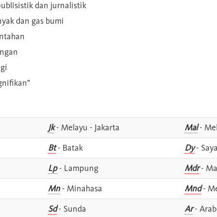
blisistik dan jurnalistik
inyak dan gas bumi
intahan
angan
gi
gnifikan"
Jk
- Melayu - Jakarta
Mal
- Mel
Bt
- Batak
Dy
- Say
Lp
- Lampung
Mdr
- Ma
Mn
- Minahasa
Mnd
- M
Sd
- Sunda
Ar
- Arab