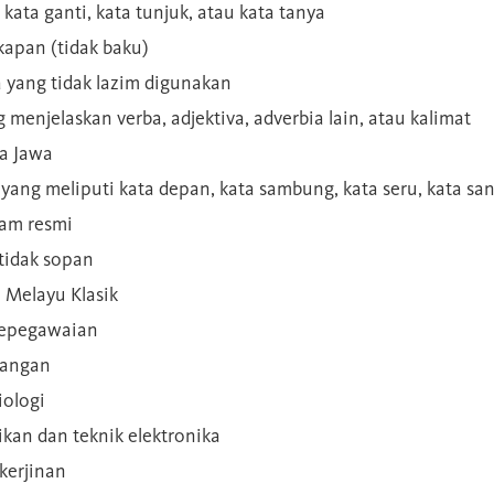
 kata ganti, kata tunjuk, atau kata tanya
kapan (tidak baku)
a yang tidak lazim digunakan
g menjelaskan verba, adjektiva, adverbia lain, atau kalimat
sa Jawa
a yang meliputi kata depan, kata sambung, kata seru, kata s
gam resmi
 tidak sopan
n Melayu Klasik
 kepegawaian
ilangan
iologi
rikan dan teknik elektronika
kerjinan