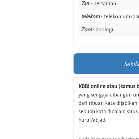
Tan
- pertanian
telekom
- telekomunikas
Zool
- zoologi
Sekil
KBBI online atau (kamus b
yang sengaja dibangun u
dari ribuan kata dijadika
sebuah kata didalam situ
huruf/abjad.