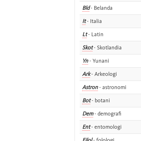
Bld
- Belanda
It
- Italia
Lt
- Latin
Skot
- Skotlandia
Yn
- Yunani
Ark
- Arkeologi
Astron
- astronomi
Bot
- botani
Dem
- demografi
Ent
- entomologi
Filol
- folologi