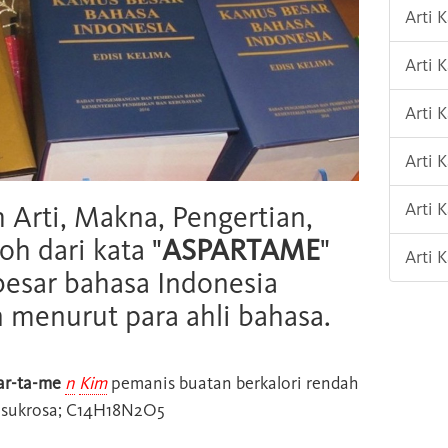
Arti 
Arti 
Arti 
Arti 
Arti 
h Arti, Makna, Pengertian,
oh dari kata "
ASPARTAME
"
Arti 
esar bahasa Indonesia
n menurut para ahli bahasa.
ar-ta-me
n
Kim
pemanis buatan berkalori rendah
a sukrosa; C14H18N2O5