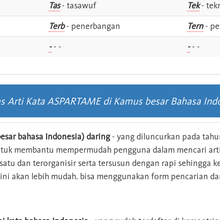
Tas
- tasawuf
Tek
- tek
i
Terb
- penerbangan
Tern
- pe
-
- -
-
- -
as Arti Kata ASPARTAME di Kamus besar Bahasa Ind
esar bahasa Indonesia) daring
- yang diluncurkan pada tahun
ntuk membantu mempermudah pengguna dalam mencari arti 
n satu dan terorganisir serta tersusun dengan rapi sehingga
s ini akan lebih mudah. bisa menggunakan form pencarian da