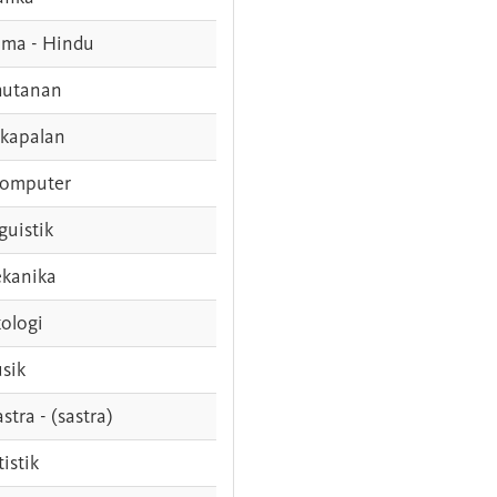
ama - Hindu
hutanan
rkapalan
komputer
guistik
kanika
ologi
sik
stra - (sastra)
tistik