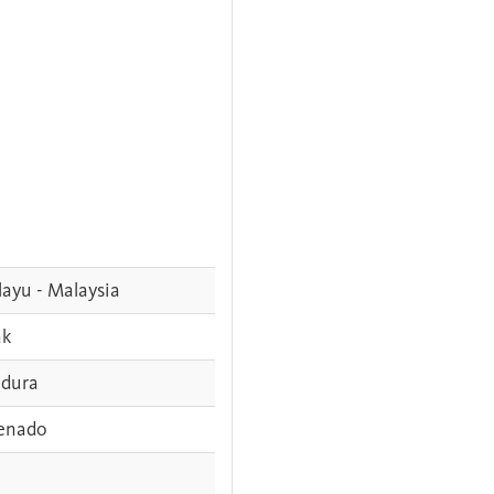
ayu - Malaysia
ak
dura
enado