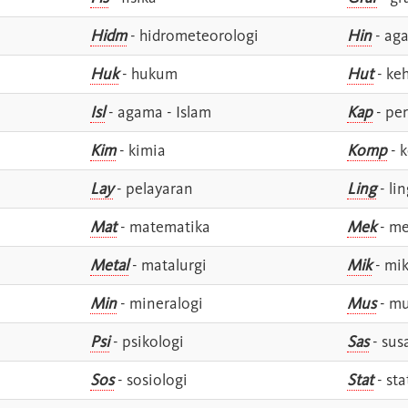
Hidm
- hidrometeorologi
Hin
- ag
Huk
- hukum
Hut
- ke
Isl
- agama - Islam
Kap
- pe
Kim
- kimia
Komp
- 
Lay
- pelayaran
Ling
- lin
Mat
- matematika
Mek
- me
Metal
- matalurgi
Mik
- mik
Min
- mineralogi
Mus
- mu
Psi
- psikologi
Sas
- susa
Sos
- sosiologi
Stat
- sta