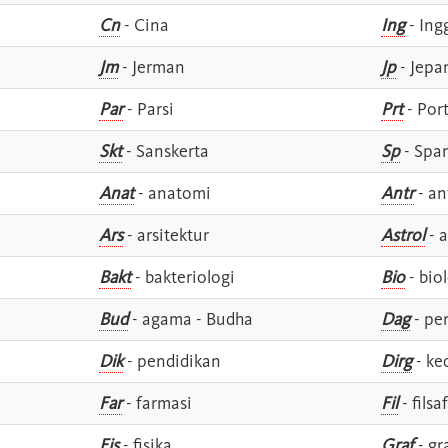
Cn
- Cina
Ing
- Ing
Jm
- Jerman
Jp
- Jepa
Par
- Parsi
Prt
- Por
Skt
- Sanskerta
Sp
- Spa
Anat
- anatomi
Antr
- an
Ars
- arsitektur
Astrol
- a
Bakt
- bakteriologi
Bio
- bio
Bud
- agama - Budha
Dag
- pe
Dik
- pendidikan
Dirg
- ke
Far
- farmasi
Fil
- filsa
Fis
- fisika
Graf
- gr