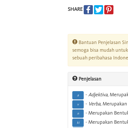
SHARE
Bantuan Penjelasan Sim
semoga bisa mudah untuk 
sebuah peribahasa Indonesi
Penjelasan
-
Adjektiva
, Merupa
a
-
Verba
, Merupakan 
v
- Merupakan Bentuk
n
- Merupakan Bentuk
ki