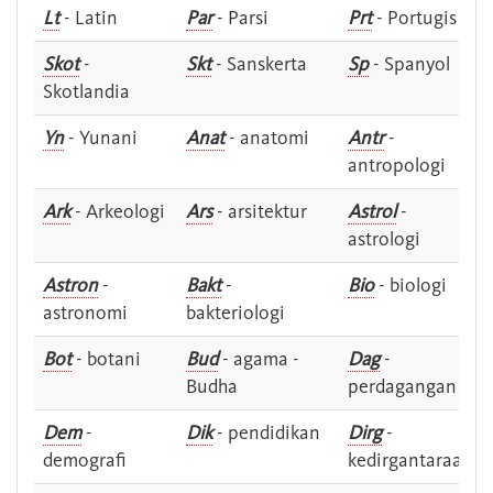
Lt
- Latin
Par
- Parsi
Prt
- Portugis
Skot
-
Skt
- Sanskerta
Sp
- Spanyol
Skotlandia
Yn
- Yunani
Anat
- anatomi
Antr
-
antropologi
Ark
- Arkeologi
Ars
- arsitektur
Astrol
-
astrologi
Astron
-
Bakt
-
Bio
- biologi
astronomi
bakteriologi
Bot
- botani
Bud
- agama -
Dag
-
Budha
perdagangan
Dem
-
Dik
- pendidikan
Dirg
-
demografi
kedirgantaraan