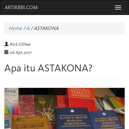
ARTIKBBI.COM
Togg
navi
Home
/
A
/
ASTAKONA
Rick OShea
06 Apr, 2017
Apa itu ASTAKONA?