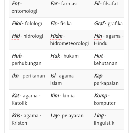
Ent
-
Far
- farmasi
Fil
- filsafat
entomologi
Filol
- folologi
Fis
- fisika
Graf
- grafika
Hid
- hidrologi
Hidm
-
Hin
- agama -
hidrometeorologi
Hindu
Hub
-
Huk
- hukum
Hut
-
perhubungan
kehutanan
Ikn
- perikanan
Isl
- agama -
Kap
-
Islam
perkapalan
Kat
- agama -
Kim
- kimia
Komp
-
Katolik
komputer
Kris
- agama -
Lay
- pelayaran
Ling
-
Kristen
linguistik