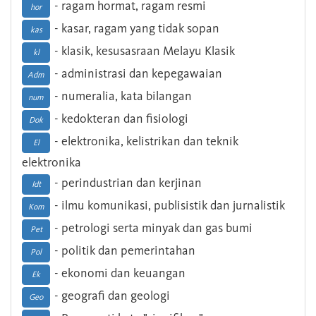
- ragam hormat, ragam resmi
hor
- kasar, ragam yang tidak sopan
kas
- klasik, kesusasraan Melayu Klasik
kl
- administrasi dan kepegawaian
Adm
- numeralia, kata bilangan
num
- kedokteran dan fisiologi
Dok
- elektronika, kelistrikan dan teknik
El
elektronika
- perindustrian dan kerjinan
Idt
- ilmu komunikasi, publisistik dan jurnalistik
Kom
- petrologi serta minyak dan gas bumi
Pet
- politik dan pemerintahan
Pol
- ekonomi dan keuangan
Ek
- geografi dan geologi
Geo