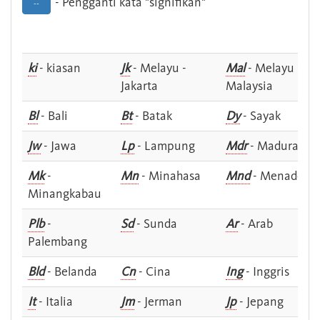
- Pengganti kata "signifikan"
--
ki
- kiasan
Jk
- Melayu -
Mal
- Melayu -
Jakarta
Malaysia
Bl
- Bali
Bt
- Batak
Dy
- Sayak
Jw
- Jawa
Lp
- Lampung
Mdr
- Madura
Mk
-
Mn
- Minahasa
Mnd
- Menado
Minangkabau
Plb
-
Sd
- Sunda
Ar
- Arab
Palembang
Bld
- Belanda
Cn
- Cina
Ing
- Inggris
It
- Italia
Jm
- Jerman
Jp
- Jepang