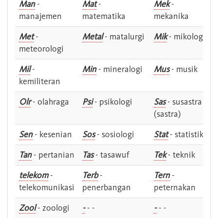
Man
-
Mat
-
Mek
-
manajemen
matematika
mekanika
Met
-
Metal
- matalurgi
Mik
- mikologi
meteorologi
Mil
-
Min
- mineralogi
Mus
- musik
kemiliteran
Olr
- olahraga
Psi
- psikologi
Sas
- susastra -
(sastra)
Sen
- kesenian
Sos
- sosiologi
Stat
- statistik
Tan
- pertanian
Tas
- tasawuf
Tek
- teknik
telekom
-
Terb
-
Tern
-
telekomunikasi
penerbangan
peternakan
Zool
- zoologi
-
- -
-
- -