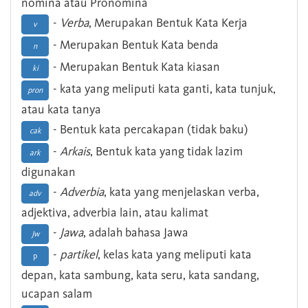
nomina atau Pronomina
-
Verba
, Merupakan Bentuk Kata Kerja
v
- Merupakan Bentuk Kata benda
n
- Merupakan Bentuk Kata kiasan
ki
- kata yang meliputi kata ganti, kata tunjuk,
pron
atau kata tanya
- Bentuk kata percakapan (tidak baku)
cak
-
Arkais
, Bentuk kata yang tidak lazim
ark
digunakan
-
Adverbia
, kata yang menjelaskan verba,
adv
adjektiva, adverbia lain, atau kalimat
-
Jawa
, adalah bahasa Jawa
Jw
-
partikel
, kelas kata yang meliputi kata
p
depan, kata sambung, kata seru, kata sandang,
ucapan salam