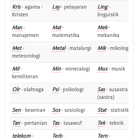
Kris
- agama -
Lay
- pelayaran
Ling
-
Kristen
linguistik
Man
-
Mat
-
Mek
-
manajemen
matematika
mekanika
Met
-
Metal
- matalurgi
Mik
- mikologi
meteorologi
Mil
-
Min
- mineralogi
Mus
- musik
kemiliteran
Olr
- olahraga
Psi
- psikologi
Sas
- susastra -
(sastra)
Sen
- kesenian
Sos
- sosiologi
Stat
- statistik
Tan
- pertanian
Tas
- tasawuf
Tek
- teknik
telekom
-
Terb
-
Tern
-