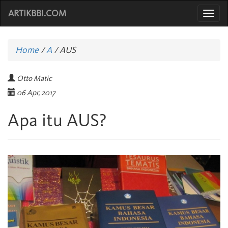
ARTIKBBI.COM
Togg
navi
Home
/
A
/
AUS
Otto Matic
06 Apr, 2017
Apa itu AUS?