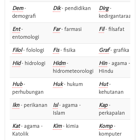
Dem
-
Dik
- pendidikan
Dirg
-
demografi
kedirgantaraan
Ent
-
Far
- farmasi
Fil
- filsafat
entomologi
Filol
- folologi
Fis
- fisika
Graf
- grafika
Hid
- hidrologi
Hidm
-
Hin
- agama -
hidrometeorologi
Hindu
Hub
-
Huk
- hukum
Hut
-
perhubungan
kehutanan
Ikn
- perikanan
Isl
- agama -
Kap
-
Islam
perkapalan
Kat
- agama -
Kim
- kimia
Komp
-
Katolik
komputer