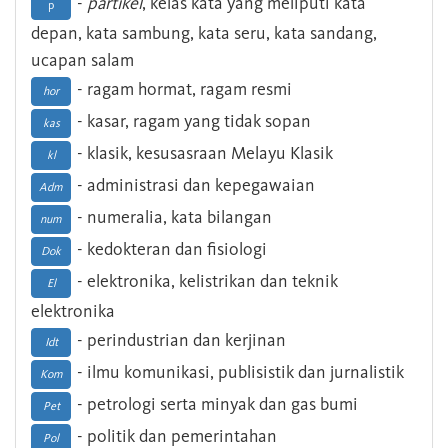
-
partikel
, kelas kata yang meliputi kata
p
depan, kata sambung, kata seru, kata sandang,
ucapan salam
- ragam hormat, ragam resmi
hor
- kasar, ragam yang tidak sopan
kas
- klasik, kesusasraan Melayu Klasik
kl
- administrasi dan kepegawaian
Adm
- numeralia, kata bilangan
num
- kedokteran dan fisiologi
Dok
- elektronika, kelistrikan dan teknik
El
elektronika
- perindustrian dan kerjinan
Idt
- ilmu komunikasi, publisistik dan jurnalistik
Kom
- petrologi serta minyak dan gas bumi
Pet
- politik dan pemerintahan
Pol