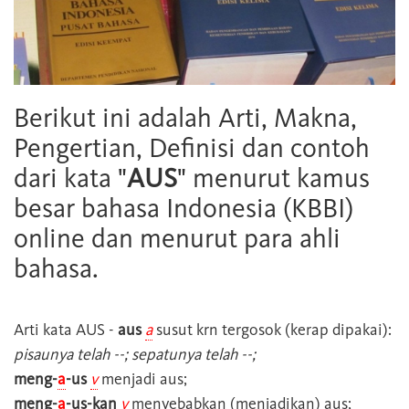
Berikut ini adalah Arti, Makna,
Pengertian, Definisi dan contoh
dari kata "
AUS
" menurut kamus
besar bahasa Indonesia (KBBI)
online dan menurut para ahli
bahasa.
Arti kata
AUS
-
aus
a
susut krn tergosok (kerap dipakai):
pisaunya telah --; sepatunya telah --;
meng-
a
-us
v
menjadi aus;
meng-
a
-us-kan
v
menyebabkan (menjadikan) aus;