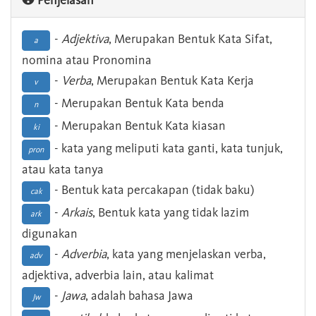
Penjelasan
-
Adjektiva
, Merupakan Bentuk Kata Sifat,
a
nomina atau Pronomina
-
Verba
, Merupakan Bentuk Kata Kerja
v
- Merupakan Bentuk Kata benda
n
- Merupakan Bentuk Kata kiasan
ki
- kata yang meliputi kata ganti, kata tunjuk,
pron
atau kata tanya
- Bentuk kata percakapan (tidak baku)
cak
-
Arkais
, Bentuk kata yang tidak lazim
ark
digunakan
-
Adverbia
, kata yang menjelaskan verba,
adv
adjektiva, adverbia lain, atau kalimat
-
Jawa
, adalah bahasa Jawa
Jw