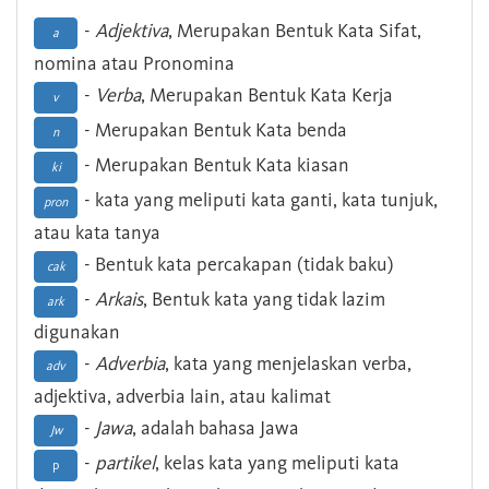
-
Adjektiva
, Merupakan Bentuk Kata Sifat,
a
nomina atau Pronomina
-
Verba
, Merupakan Bentuk Kata Kerja
v
- Merupakan Bentuk Kata benda
n
- Merupakan Bentuk Kata kiasan
ki
- kata yang meliputi kata ganti, kata tunjuk,
pron
atau kata tanya
- Bentuk kata percakapan (tidak baku)
cak
-
Arkais
, Bentuk kata yang tidak lazim
ark
digunakan
-
Adverbia
, kata yang menjelaskan verba,
adv
adjektiva, adverbia lain, atau kalimat
-
Jawa
, adalah bahasa Jawa
Jw
-
partikel
, kelas kata yang meliputi kata
p