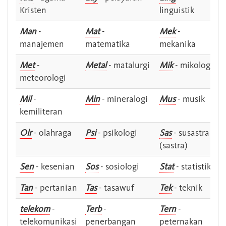
Kristen
linguistik
Man
-
Mat
-
Mek
-
manajemen
matematika
mekanika
Met
-
Metal
- matalurgi
Mik
- mikologi
meteorologi
Mil
-
Min
- mineralogi
Mus
- musik
kemiliteran
Olr
- olahraga
Psi
- psikologi
Sas
- susastra -
(sastra)
Sen
- kesenian
Sos
- sosiologi
Stat
- statistik
Tan
- pertanian
Tas
- tasawuf
Tek
- teknik
telekom
-
Terb
-
Tern
-
telekomunikasi
penerbangan
peternakan