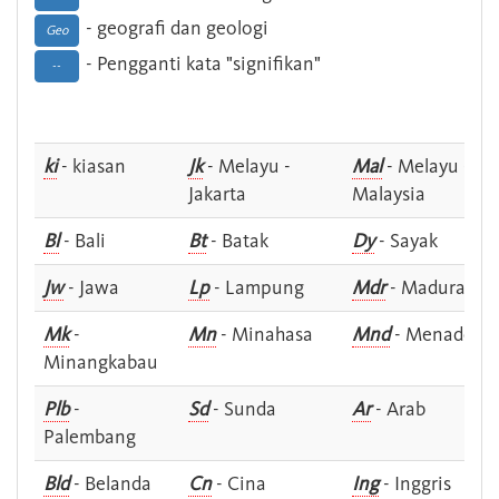
- geografi dan geologi
Geo
- Pengganti kata "signifikan"
--
ki
- kiasan
Jk
- Melayu -
Mal
- Melayu -
Jakarta
Malaysia
Bl
- Bali
Bt
- Batak
Dy
- Sayak
Jw
- Jawa
Lp
- Lampung
Mdr
- Madura
Mk
-
Mn
- Minahasa
Mnd
- Menado
Minangkabau
Plb
-
Sd
- Sunda
Ar
- Arab
Palembang
Bld
- Belanda
Cn
- Cina
Ing
- Inggris