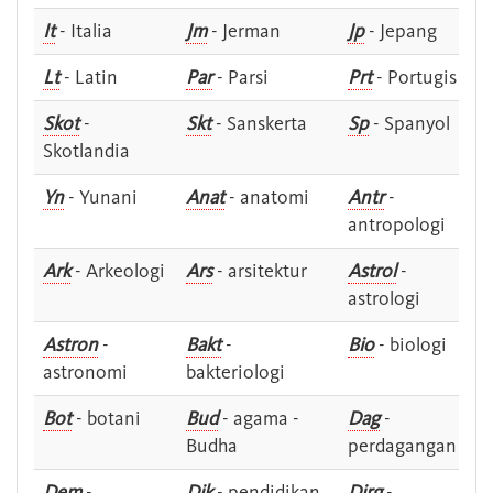
It
- Italia
Jm
- Jerman
Jp
- Jepang
Lt
- Latin
Par
- Parsi
Prt
- Portugis
Skot
-
Skt
- Sanskerta
Sp
- Spanyol
Skotlandia
Yn
- Yunani
Anat
- anatomi
Antr
-
antropologi
Ark
- Arkeologi
Ars
- arsitektur
Astrol
-
astrologi
Astron
-
Bakt
-
Bio
- biologi
astronomi
bakteriologi
Bot
- botani
Bud
- agama -
Dag
-
Budha
perdagangan
Dem
-
Dik
- pendidikan
Dirg
-