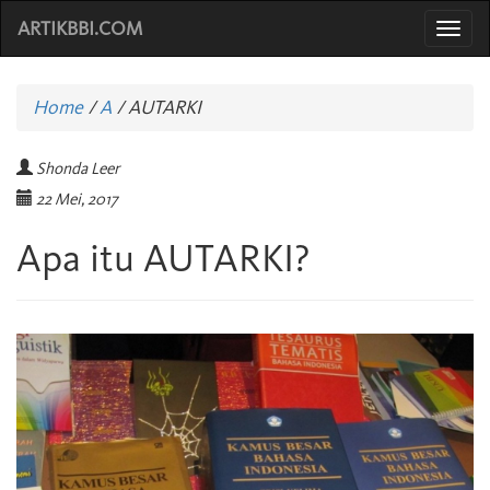
ARTIKBBI.COM
Togg
navi
Home
/
A
/
AUTARKI
Shonda Leer
22 Mei, 2017
Apa itu AUTARKI?