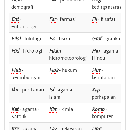
demografi
kedirgantaraan
Ent
-
Far
- farmasi
Fil
- filsafat
entomologi
Filol
- folologi
Fis
- fisika
Graf
- grafika
Hid
- hidrologi
Hidm
-
Hin
- agama -
hidrometeorologi
Hindu
Hub
-
Huk
- hukum
Hut
-
perhubungan
kehutanan
Ikn
- perikanan
Isl
- agama -
Kap
-
Islam
perkapalan
Kat
- agama -
Kim
- kimia
Komp
-
Katolik
komputer
Kris
- agama -
Lay
- pelayaran
Ling
-