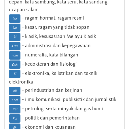
depan, kata sambung, kata seru, kata sandang,
ucapan salam
- ragam hormat, ragam resmi
hor
- kasar, ragam yang tidak sopan
kas
- klasik, kesusasraan Melayu Klasik
kl
- administrasi dan kepegawaian
Adm
- numeralia, kata bilangan
num
- kedokteran dan fisiologi
Dok
- elektronika, kelistrikan dan teknik
El
elektronika
- perindustrian dan kerjinan
Idt
- ilmu komunikasi, publisistik dan jurnalistik
Kom
- petrologi serta minyak dan gas bumi
Pet
- politik dan pemerintahan
Pol
- ekonomi dan keuangan
Ek