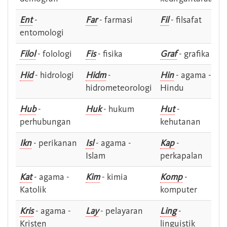
Ent
-
Far
- farmasi
Fil
- filsafat
entomologi
Filol
- folologi
Fis
- fisika
Graf
- grafika
Hid
- hidrologi
Hidm
-
Hin
- agama -
hidrometeorologi
Hindu
Hub
-
Huk
- hukum
Hut
-
perhubungan
kehutanan
Ikn
- perikanan
Isl
- agama -
Kap
-
Islam
perkapalan
Kat
- agama -
Kim
- kimia
Komp
-
Katolik
komputer
Kris
- agama -
Lay
- pelayaran
Ling
-
Kristen
linguistik