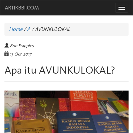
ARTIKBBI.COM
Togg
navi
Home
/
A
/
AVUNKULOKAL
Bob Frapples
13 Okt, 2017
Apa itu AVUNKULOKAL?