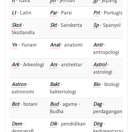
It
- Italia
Jm
- Jerman
Jp
- Jepang
Lt
- Latin
Par
- Parsi
Prt
- Portugis
Skot
-
Skt
- Sanskerta
Sp
- Spanyol
Skotlandia
Yn
- Yunani
Anat
- anatomi
Antr
-
antropologi
Ark
- Arkeologi
Ars
- arsitektur
Astrol
-
astrologi
Astron
-
Bakt
-
Bio
- biologi
astronomi
bakteriologi
Bot
- botani
Bud
- agama -
Dag
-
Budha
perdagangan
Dem
-
Dik
- pendidikan
Dirg
-
demografi
kedirgantaraan