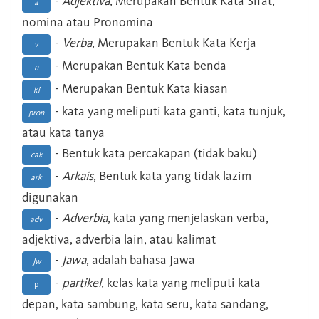
-
Adjektiva
, Merupakan Bentuk Kata Sifat,
a
nomina atau Pronomina
-
Verba
, Merupakan Bentuk Kata Kerja
v
- Merupakan Bentuk Kata benda
n
- Merupakan Bentuk Kata kiasan
ki
- kata yang meliputi kata ganti, kata tunjuk,
pron
atau kata tanya
- Bentuk kata percakapan (tidak baku)
cak
-
Arkais
, Bentuk kata yang tidak lazim
ark
digunakan
-
Adverbia
, kata yang menjelaskan verba,
adv
adjektiva, adverbia lain, atau kalimat
-
Jawa
, adalah bahasa Jawa
Jw
-
partikel
, kelas kata yang meliputi kata
p
depan, kata sambung, kata seru, kata sandang,