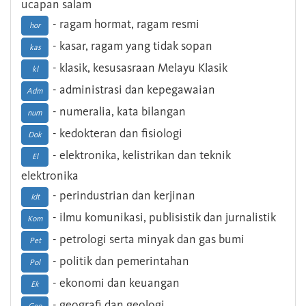
ucapan salam
- ragam hormat, ragam resmi
hor
- kasar, ragam yang tidak sopan
kas
- klasik, kesusasraan Melayu Klasik
kl
- administrasi dan kepegawaian
Adm
- numeralia, kata bilangan
num
- kedokteran dan fisiologi
Dok
- elektronika, kelistrikan dan teknik
El
elektronika
- perindustrian dan kerjinan
Idt
- ilmu komunikasi, publisistik dan jurnalistik
Kom
- petrologi serta minyak dan gas bumi
Pet
- politik dan pemerintahan
Pol
- ekonomi dan keuangan
Ek
- geografi dan geologi