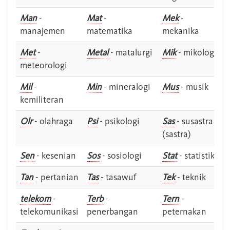
Man
-
Mat
-
Mek
-
manajemen
matematika
mekanika
Met
-
Metal
- matalurgi
Mik
- mikologi
meteorologi
Mil
-
Min
- mineralogi
Mus
- musik
kemiliteran
Olr
- olahraga
Psi
- psikologi
Sas
- susastra -
(sastra)
Sen
- kesenian
Sos
- sosiologi
Stat
- statistik
Tan
- pertanian
Tas
- tasawuf
Tek
- teknik
telekom
-
Terb
-
Tern
-
telekomunikasi
penerbangan
peternakan