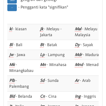
Geo
- Pengganti kata "signifikan"
--
ki
- kiasan
Jk
- Melayu -
Mal
- Melayu -
Jakarta
Malaysia
Bl
- Bali
Bt
- Batak
Dy
- Sayak
Jw
- Jawa
Lp
- Lampung
Mdr
- Madura
Mk
-
Mn
- Minahasa
Mnd
- Menado
Minangkabau
Plb
-
Sd
- Sunda
Ar
- Arab
Palembang
Bld
- Belanda
Cn
- Cina
Ing
- Inggris